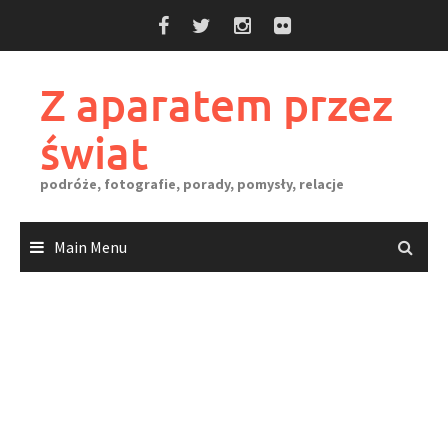
Skip
to
content
Z aparatem przez
świat
podróże, fotografie, porady, pomysły, relacje
Main Menu