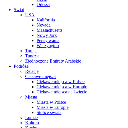
Odessa
Świat
USA
Kalifornia
Nevada
Massachusetts
Nowy Jork
Pensylwania
Waszyngton
Turcja
Tunezja
Zjednoczone Emiraty Arabskie
Podróże
Relacje
Ciekawe miejsca
Ciekawe miejsca w Polsce
Ciekawe miejsca w Europie
Ciekawe miejsca na świecie
Miasta
Miasta w Polsce
Miasta w Europie
Stolice świata
Ludzie
Kultura
Kuchnia