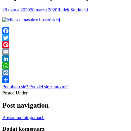
28 marca 2020
28 marca 2020
Radek Studnicki
Facebook
Twitter
Pinterest
Email
LinkedIn
WhatsApp
Wykop
Podobało się? Podziel się z innymi!
Posted Under
Post navigation
Boston na fotografiach
Dodaj komentarz