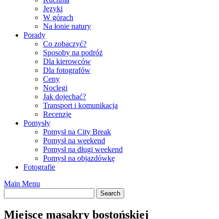
Języki
W górach
Na łonie natury
Porady
Co zobaczyć?
Sposoby na podróż
Dla kierowców
Dla fotografów
Ceny
Noclegi
Jak dojechać?
Transport i komunikacja
Recenzje
Pomysły
Pomysł na City Break
Pomysł na weekend
Pomysł na długi weekend
Pomysł na objazdówkę
Fotografie
Main Menu
Miejsce masakry bostońskiej