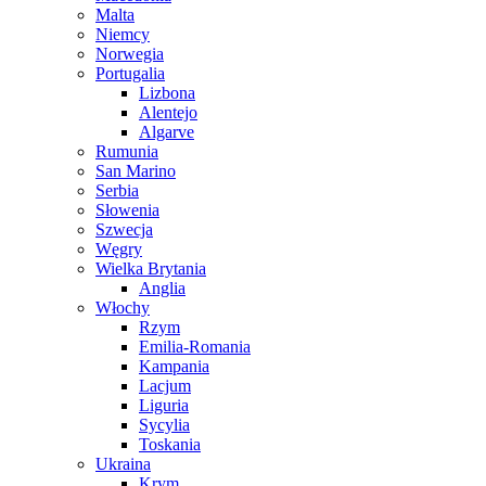
Malta
Niemcy
Norwegia
Portugalia
Lizbona
Alentejo
Algarve
Rumunia
San Marino
Serbia
Słowenia
Szwecja
Węgry
Wielka Brytania
Anglia
Włochy
Rzym
Emilia-Romania
Kampania
Lacjum
Liguria
Sycylia
Toskania
Ukraina
Krym