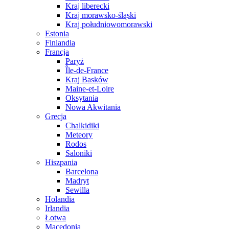
Kraj liberecki
Kraj morawsko-śląski
Kraj południowomorawski
Estonia
Finlandia
Francja
Paryż
Île-de-France
Kraj Basków
Maine-et-Loire
Oksytania
Nowa Akwitania
Grecja
Chalkidiki
Meteory
Rodos
Saloniki
Hiszpania
Barcelona
Madryt
Sewilla
Holandia
Irlandia
Łotwa
Macedonia