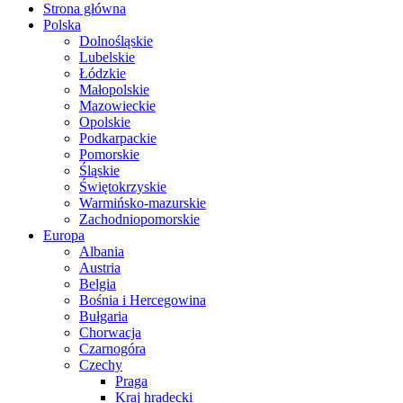
Strona główna
Polska
Dolnośląskie
Lubelskie
Łódzkie
Małopolskie
Mazowieckie
Opolskie
Podkarpackie
Pomorskie
Śląskie
Świętokrzyskie
Warmińsko-mazurskie
Zachodniopomorskie
Europa
Albania
Austria
Belgia
Bośnia i Hercegowina
Bułgaria
Chorwacja
Czarnogóra
Czechy
Praga
Kraj hradecki