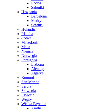
Rodos
Saloniki
Hiszpania
Barcelona
Madryt
Sewilla
Holandia
Irlandia
Łotwa
Macedonia
Malta
Niemcy
Norwegia
Portugalia
Lizbona
Alentejo
Algarve
Rumunia
San Marino
Serbia
Słowenia
Szwecja
Węgry
Wielka Brytania
Anglia