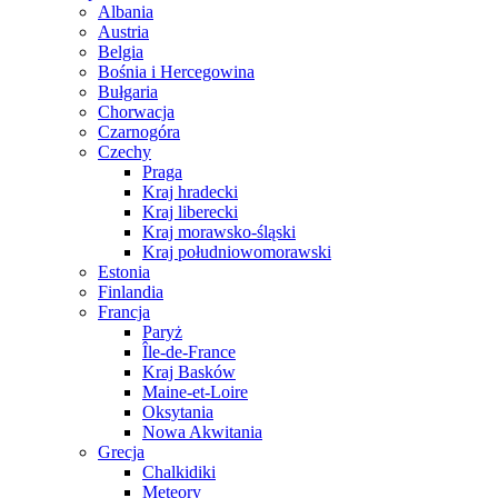
Albania
Austria
Belgia
Bośnia i Hercegowina
Bułgaria
Chorwacja
Czarnogóra
Czechy
Praga
Kraj hradecki
Kraj liberecki
Kraj morawsko-śląski
Kraj południowomorawski
Estonia
Finlandia
Francja
Paryż
Île-de-France
Kraj Basków
Maine-et-Loire
Oksytania
Nowa Akwitania
Grecja
Chalkidiki
Meteory