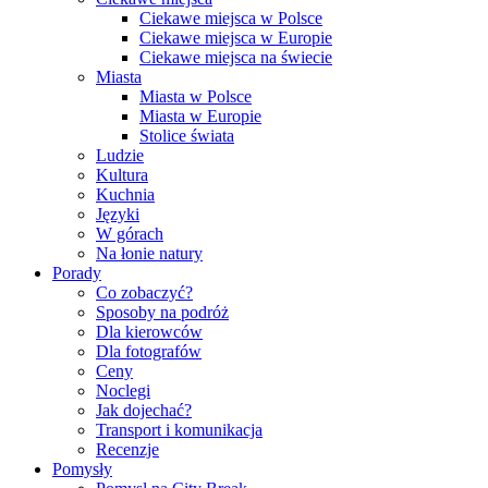
Ciekawe miejsca w Polsce
Ciekawe miejsca w Europie
Ciekawe miejsca na świecie
Miasta
Miasta w Polsce
Miasta w Europie
Stolice świata
Ludzie
Kultura
Kuchnia
Języki
W górach
Na łonie natury
Porady
Co zobaczyć?
Sposoby na podróż
Dla kierowców
Dla fotografów
Ceny
Noclegi
Jak dojechać?
Transport i komunikacja
Recenzje
Pomysły