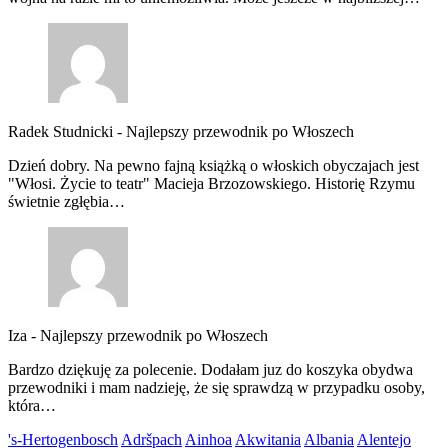
Radek Studnicki
-
Najlepszy przewodnik po Włoszech
Dzień dobry. Na pewno fajną książką o włoskich obyczajach jest
"Włosi. Życie to teatr" Macieja Brzozowskiego. Historię Rzymu
świetnie zgłębia…
Iza
-
Najlepszy przewodnik po Włoszech
Bardzo dziękuję za polecenie. Dodałam juz do koszyka obydwa
przewodniki i mam nadzieję, że się sprawdzą w przypadku osoby,
która…
's-Hertogenbosch
Adršpach
Ainhoa
Akwitania
Albania
Alentejo