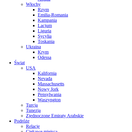
Włochy
Rzym
Emilia-Romania
Kampania
Lacjum
Liguria
Sycylia
Toskania
Ukraina
Krym
Odessa
Świat
USA
Kalifornia
Nevada
Massachusetts
Nowy Jork
Pensylwania
Waszyngton
Turcja
Tunezja
Zjednoczone Emiraty Arabskie
Podróże
Relacje
Ciekawe miejsca