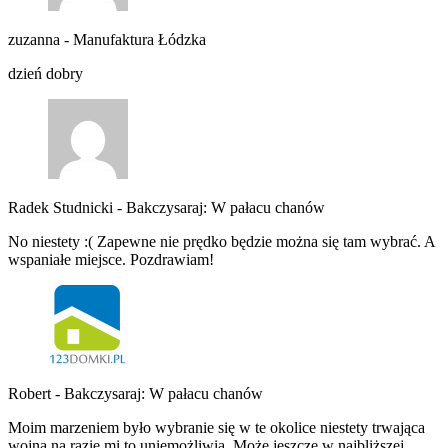
zuzanna
-
Manufaktura Łódzka
dzień dobry
Radek Studnicki
-
Bakczysaraj: W pałacu chanów
No niestety :( Zapewne nie prędko będzie można się tam wybrać. A
wspaniałe miejsce. Pozdrawiam!
Robert
-
Bakczysaraj: W pałacu chanów
Moim marzeniem było wybranie się w te okolice niestety trwająca
wojna na razie mi to uniemożliwia. Może jeszcze w najbliższej…