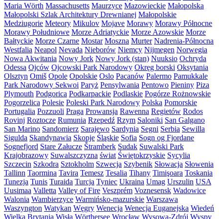
Maria Wörth
Massachusetts
Maurzyce
Mazowieckie
Małopolska
Małopolski Szlak Architektury Drewnianej
Małopolskie
Medziugorie
Meteory
Mikulov
Mojave
Morawy
Morawy Północne
Morawy Południowe
Morze Adriatyckie
Morze Azowskie
Morze
Bałtyckie
Morze Czarne
Mostar
Moszna
Murter
Nadrenia-Północna
Westfalia
Neapol
Nevada
Nieborów
Niemcy
Nijmegen
Norwegia
Nowa Akwitania
Nowy Jork
Nowy Jork (stan)
Nuuksio
Ochryda
Odessa
Ojców
Ojcowski Park Narodowy
Okręg borski
Oksytania
Olsztyn
Omiš
Opole
Opolskie
Oslo
Pacanów
Palermo
Pamukkale
Park Narodowy Sekwoi
Paryż
Pensylwania
Pentowo
Pieniny
Piza
Plymouth
Podgorica
Podkarpackie
Podlaskie
Pogórze Rożnowskie
Pogorzelica
Polesie
Poleski Park Narodowy
Polska
Pomorskie
Portugalia
Pozzuoli
Praga
Prowansja
Rawenna
Regietów
Rodos
Rovinj
Roztocze
Rumunia
Rzepedź
Rzym
Saloniki
San Galgano
San Marino
Sandomierz
Sarajewo
Sardynia
Segni
Serbia
Sewilla
Sigulda
Skandynawia
Skopje
Śląskie
Sofia
Sogn og Fjordane
Sognefjord
Stare Załucze
Štramberk
Sudak
Suwalski Park
Krajobrazowy
Suwalszczyzna
świat
Świętokrzyskie
Sycylia
Szczecin
Szkodra
Sztokholm
Szwecja
Szybenik
Słowacja
Słowenia
Tallinn
Taormina
Tavira
Temesz
Tesalia
Tihany
Timişoara
Toskania
Tunezja
Tunis
Turaida
Turcja
Tyniec
Ukraina
Umag
Urszulin
USA
Uusimaa
Valletta
Valley of Fire
Veszprém
Voznesensk
Wadowice
Walonia
Wambierzyce
Warmińsko-mazurskie
Warszawa
Waszyngton
Watykan
Węgry
Wenecja
Wenecja Euganejska
Wiedeń
Wielka Brytania
Wisła
Wörthersee
Wrocław
Wysowa-Zdrój
Wyspy