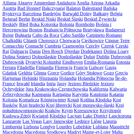
Alfama
Algarve
Amsterdam
Andaluzja
Anglia
Ariona
Arkadia
Austria
Bad Honnef
Bakczysaraj
Balaton
Balestrand
Bańska
Bystrzyca
Barcelona
Bardejów
Barwałd Dolny
Bałkany
Belgia
Belgrad
Berlin
Beskid Niski
Beskid Śląski
Beskid Żywiecki
Beskidy
Bled
Boka Kotorska
Bolonia
Bornholm
Bośnia i
Hercegowina
Boston
Brabancja Północna
Bratysława
Budapeszt
Bujne
Bułgaria
Cabo da Roca
Cabo Sardão
Carpineto Romano
Chalkidiki
Chianti
Choroszcz
Chorwacja
Ciężkowice
Cinque Terre
Comacchio
Connacht
Cumbria
Czarnogóra
Czechy
Czersk
Czeski
Raj
Dalmacja
Dania
Den Bosch
Djerdap
Dodekanez
Dolina Loary
Dolina Śmierci
Dolnośląskie
Donlośląskie
Dubaj
Dublin
Dubrovnik
Dubrownik
Dystrykt Kolumbii
Eindhoven
Emilia-Romania
Estonia
Ferrara
Filadelfia
Finlandia
Florencja
Francja
Galway
Gauja
Gdańsk
Geldria
Glinna
Gorce
Gorlice
Góry Stołowe
Gozo
Grecja
Harjumaa
Helsinki
Hiszpania
Holandia
Holandia Północna
Île-de-
France
Inwałd
Irlandia
Istria
Jassy
Jezioro Bledzkie
Jezioro
Ochrydzkie
Jura Krakowsko-Częstochowska
Kalifornia
Kalwaria
Zebrzydowska
Kampania
Kartagina
Karyntia
Katalonia
Katania
Kolonia
Komańcza
Königswinter
Kotań
Kotlina Kłodzka
Kraj
Basków
Kraj hradecki
Kraj liberecki
Kraj morawsko-śląski
Kraj
południowomorawski
Kraków
Krym
Krzeszowice
Krzyżtopór
Kudowa-Zdrój
Kwiatoń
Kłodzko
Lacjum
Lake District
Lanckorona
Lanzarote
Las Vegas
Lasy Janowskie
Lednice
Liège
Liguria
Limburgia
Lizbona
Londyn
Lourdes
Lubelskie
Lublana
Maastricht
Macedonia
Macedonia Środkowa
Madryt
Maine-et-Loire
Malta