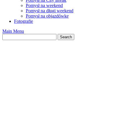
Pomysł na City Break
Pomysł na weekend
Pomysł na długi weekend
Pomysł na objazdówkę
Fotografie
Main Menu