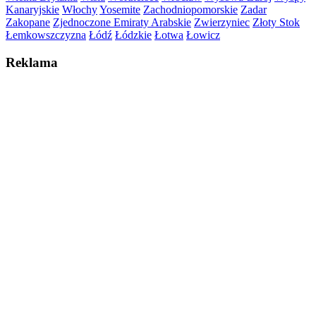
Kanaryjskie
Włochy
Yosemite
Zachodniopomorskie
Zadar
Zakopane
Zjednoczone Emiraty Arabskie
Zwierzyniec
Złoty Stok
Łemkowszczyzna
Łódź
Łódzkie
Łotwa
Łowicz
Reklama