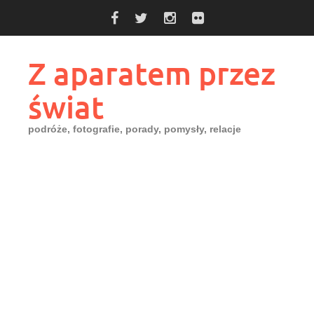
Skip
to
content
Z aparatem przez
świat
podróże, fotografie, porady, pomysły, relacje