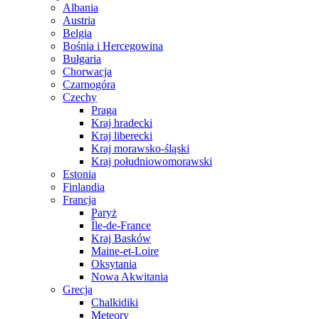
Albania
Austria
Belgia
Bośnia i Hercegowina
Bułgaria
Chorwacja
Czarnogóra
Czechy
Praga
Kraj hradecki
Kraj liberecki
Kraj morawsko-śląski
Kraj południowomorawski
Estonia
Finlandia
Francja
Paryż
Île-de-France
Kraj Basków
Maine-et-Loire
Oksytania
Nowa Akwitania
Grecja
Chalkidiki
Meteory