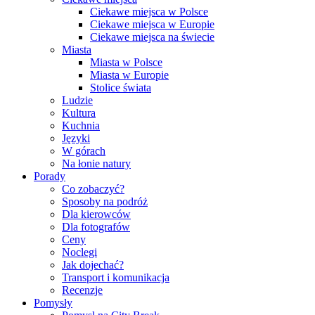
Ciekawe miejsca w Polsce
Ciekawe miejsca w Europie
Ciekawe miejsca na świecie
Miasta
Miasta w Polsce
Miasta w Europie
Stolice świata
Ludzie
Kultura
Kuchnia
Języki
W górach
Na łonie natury
Porady
Co zobaczyć?
Sposoby na podróż
Dla kierowców
Dla fotografów
Ceny
Noclegi
Jak dojechać?
Transport i komunikacja
Recenzje
Pomysły