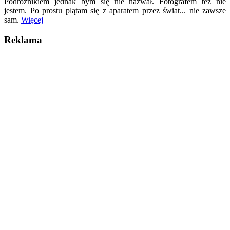
Podróżnikiem jednak bym się nie nazwał. Fotografem też nie
jestem. Po prostu plątam się z aparatem przez świat... nie zawsze
sam.
Więcej
Reklama