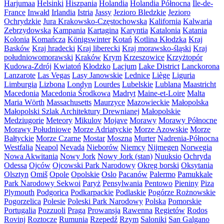
Harjumaa
Helsinki
Hiszpania
Holandia
Holandia Północna
Île-de-
France
Inwałd
Irlandia
Istria
Jassy
Jezioro Bledzkie
Jezioro
Ochrydzkie
Jura Krakowsko-Częstochowska
Kalifornia
Kalwaria
Zebrzydowska
Kampania
Kartagina
Karyntia
Katalonia
Katania
Kolonia
Komańcza
Königswinter
Kotań
Kotlina Kłodzka
Kraj
Basków
Kraj hradecki
Kraj liberecki
Kraj morawsko-śląski
Kraj
południowomorawski
Kraków
Krym
Krzeszowice
Krzyżtopór
Kudowa-Zdrój
Kwiatoń
Kłodzko
Lacjum
Lake District
Lanckorona
Lanzarote
Las Vegas
Lasy Janowskie
Lednice
Liège
Liguria
Limburgia
Lizbona
Londyn
Lourdes
Lubelskie
Lublana
Maastricht
Macedonia
Macedonia Środkowa
Madryt
Maine-et-Loire
Malta
Maria Wörth
Massachusetts
Maurzyce
Mazowieckie
Małopolska
Małopolski Szlak Architektury Drewnianej
Małopolskie
Medziugorie
Meteory
Mikulov
Mojave
Morawy
Morawy Północne
Morawy Południowe
Morze Adriatyckie
Morze Azowskie
Morze
Bałtyckie
Morze Czarne
Mostar
Moszna
Murter
Nadrenia-Północna
Westfalia
Neapol
Nevada
Nieborów
Niemcy
Nijmegen
Norwegia
Nowa Akwitania
Nowy Jork
Nowy Jork (stan)
Nuuksio
Ochryda
Odessa
Ojców
Ojcowski Park Narodowy
Okręg borski
Oksytania
Olsztyn
Omiš
Opole
Opolskie
Oslo
Pacanów
Palermo
Pamukkale
Park Narodowy Sekwoi
Paryż
Pensylwania
Pentowo
Pieniny
Piza
Plymouth
Podgorica
Podkarpackie
Podlaskie
Pogórze Rożnowskie
Pogorzelica
Polesie
Poleski Park Narodowy
Polska
Pomorskie
Portugalia
Pozzuoli
Praga
Prowansja
Rawenna
Regietów
Rodos
Rovinj
Roztocze
Rumunia
Rzepedź
Rzym
Saloniki
San Galgano