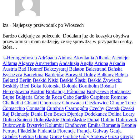
Iza
-
Najlepszy przewodnik po Włoszech
Bardzo dziękuję za polecenie. Dodałam juz do koszyka obydwa
przewodniki i mam nadzieję, że się sprawdzą w przypadku osoby,
która…
's-Hertogenbosch
Adršpach
Ainhoa
Akwitania
Albania
Alentejo
Alfama
Algarve
Amsterdam
Andaluzja
Anglia
Ariona
Arkadia
Austria
Bad Honnef
Bakczysaraj
Balaton
Balestrand
Bańska
Bystrzyca
Barcelona
Bardejów
Barwałd Dolny
Bałkany
Belgia
Belgrad
Berlin
Beskid Niski
Beskid Śląski
Beskid Żywiecki
Beskidy
Bled
Boka Kotorska
Bolonia
Bornholm
Bośnia i
Hercegowina
Boston
Brabancja Północna
Bratysława
Budapeszt
Bujne
Bułgaria
Cabo da Roca
Cabo Sardão
Carpineto Romano
Chalkidiki
Chianti
Choroszcz
Chorwacja
Ciężkowice
Cinque Terre
Comacchio
Connacht
Cumbria
Czarnogóra
Czechy
Czersk
Czeski
Raj
Dalmacja
Dania
Den Bosch
Djerdap
Dodekanez
Dolina Loary
Dolina Śmierci
Dolnośląskie
Donlośląskie
Dubaj
Dublin
Dubrovnik
Dubrownik
Dystrykt Kolumbii
Eindhoven
Emilia-Romania
Estonia
Ferrara
Filadelfia
Finlandia
Florencja
Francja
Galway
Gauja
Gdańsk
Geldria
Glinna
Gorce
Gorlice
Góry Stołowe
Gozo
Grecja