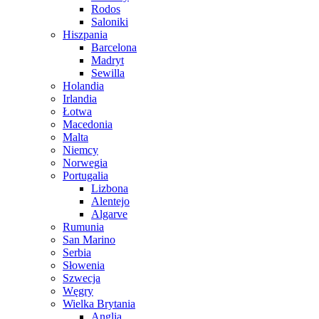
Rodos
Saloniki
Hiszpania
Barcelona
Madryt
Sewilla
Holandia
Irlandia
Łotwa
Macedonia
Malta
Niemcy
Norwegia
Portugalia
Lizbona
Alentejo
Algarve
Rumunia
San Marino
Serbia
Słowenia
Szwecja
Węgry
Wielka Brytania
Anglia