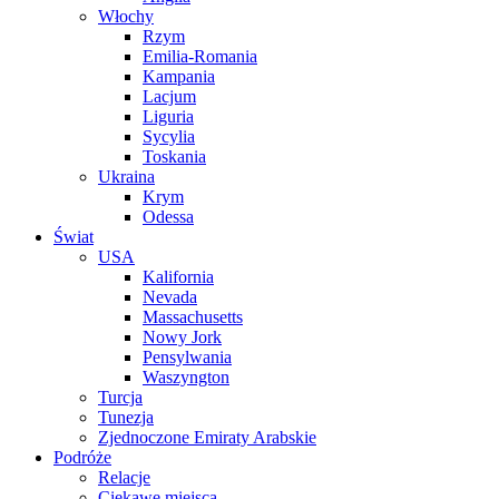
Włochy
Rzym
Emilia-Romania
Kampania
Lacjum
Liguria
Sycylia
Toskania
Ukraina
Krym
Odessa
Świat
USA
Kalifornia
Nevada
Massachusetts
Nowy Jork
Pensylwania
Waszyngton
Turcja
Tunezja
Zjednoczone Emiraty Arabskie
Podróże
Relacje
Ciekawe miejsca