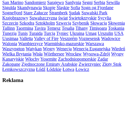
San Marino
Sandomierz
Sarajewo
Sardynia
Segni
Serbia
Sewilla
Sigulda
Skandynawia
Skopje
Śląskie
Sofia
Sogn og Fjordane
Sognefjord
Stare Załucze
Štramberk
Sudak
Suwalski Park
Krajobrazowy
Suwalszczyzna
świat
Świętokrzyskie
Sycylia
Szczecin
Szkodra
Sztokholm
Szwecja
Szybenik
Słowacja
Słowenia
Tallinn
Taormina
Tavira
Temesz
Tesalia
Tihany
Timişoara
Toskania
Tunezja
Tunis
Turaida
Turcja
Tyniec
Ukraina
Umag
Urszulin
USA
Uusimaa
Valletta
Valley of Fire
Veszprém
Voznesensk
Wadowice
Walonia
Wambierzyce
Warmińsko-mazurskie
Warszawa
Waszyngton
Watykan
Węgry
Wenecja
Wenecja Euganejska
Wiedeń
Wielka Brytania
Wisła
Wörthersee
Wrocław
Wysowa-Zdrój
Wyspy
Kanaryjskie
Włochy
Yosemite
Zachodniopomorskie
Zadar
Zakopane
Zjednoczone Emiraty Arabskie
Zwierzyniec
Złoty Stok
Łemkowszczyzna
Łódź
Łódzkie
Łotwa
Łowicz
Reklama