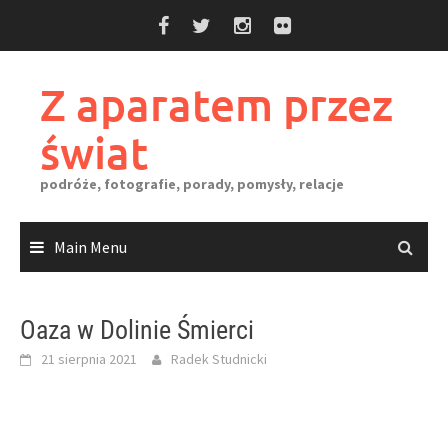
Skip
to
content
Z aparatem przez
świat
podróże, fotografie, porady, pomysły, relacje
Main Menu
Oaza w Dolinie Śmierci
21 sierpnia 2021
Radek Studnicki