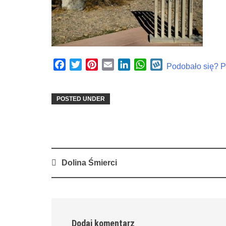
Facebook
Twitter
Pinterest
Email
LinkedIn
WhatsApp
Wykop
Podobało się? Po
POSTED UNDER
Post
Dolina Śmierci
navigation
Dodaj komentarz