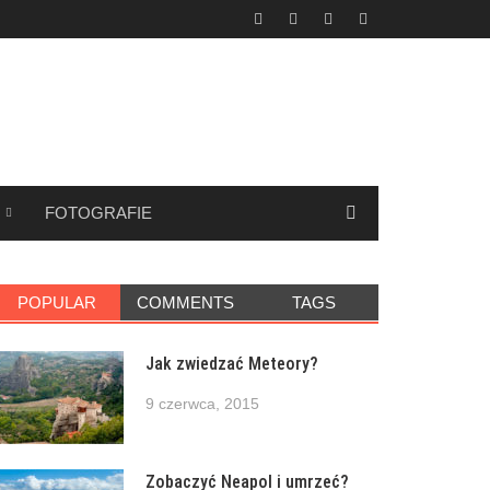
FOTOGRAFIE
POPULAR
COMMENTS
TAGS
Jak zwiedzać Meteory?
9 czerwca, 2015
Zobaczyć Neapol i umrzeć?