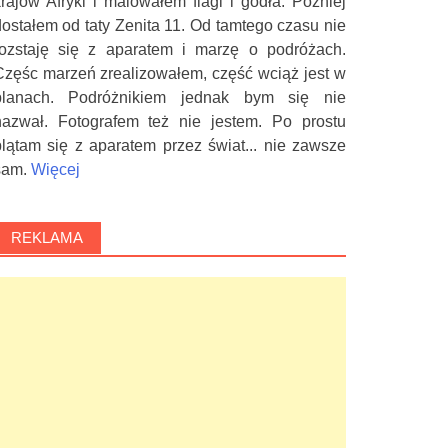
krajów Afryki i malowałem flagi i godła. Później
dostałem od taty Zenita 11. Od tamtego czasu nie
rozstaję się z aparatem i marzę o podróżach.
Częśc marzeń zrealizowałem, część wciąż jest w
planach. Podróżnikiem jednak bym się nie
nazwał. Fotografem też nie jestem. Po prostu
plątam się z aparatem przez świat... nie zawsze
sam.
Więcej
REKLAMA