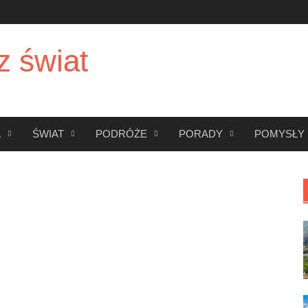
z świat
A
ŚWIAT
PODRÓŻE
PORADY
POMYSŁY