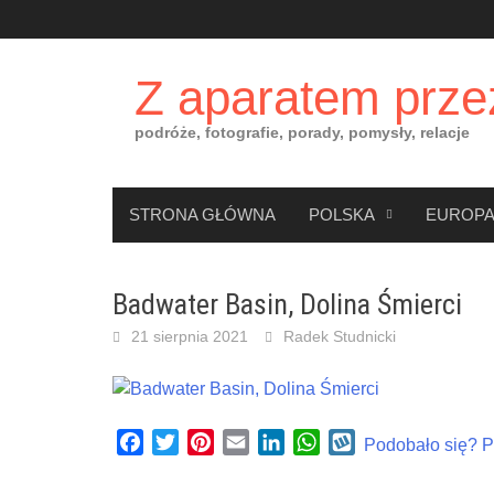
Skip
to
content
Z aparatem prze
podróże, fotografie, porady, pomysły, relacje
STRONA GŁÓWNA
POLSKA
EUROP
Badwater Basin, Dolina Śmierci
21 sierpnia 2021
Radek Studnicki
Facebook
Twitter
Pinterest
Email
LinkedIn
WhatsApp
Wykop
Podobało się? Po