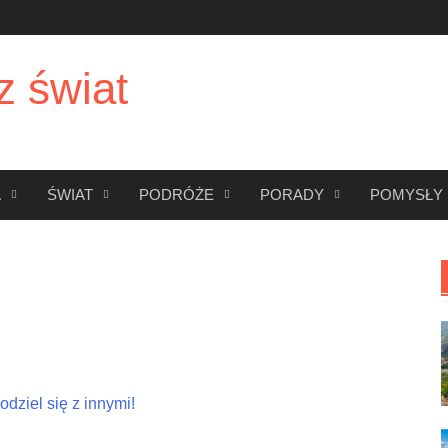
z świat
A
ŚWIAT
PODRÓŻE
PORADY
POMYSŁY
dziel się z innymi!