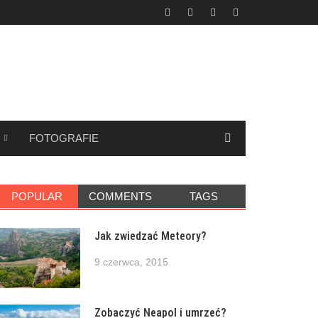
FOTOGRAFIE
POPULAR
COMMENTS
TAGS
Jak zwiedzać Meteory?
9 czerwca, 2015
Zobaczyć Neapol i umrzeć?