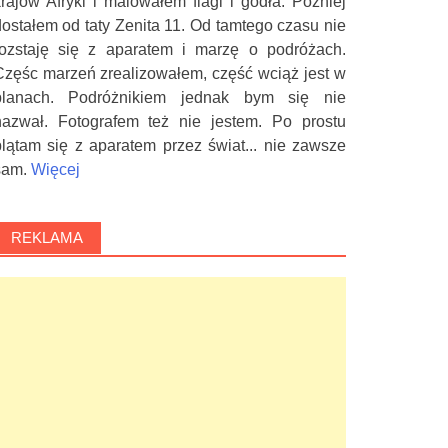
krajów Afryki i malowałem flagi i godła. Później
dostałem od taty Zenita 11. Od tamtego czasu nie
rozstaję się z aparatem i marzę o podróżach.
Częśc marzeń zrealizowałem, część wciąż jest w
planach. Podróżnikiem jednak bym się nie
nazwał. Fotografem też nie jestem. Po prostu
plątam się z aparatem przez świat... nie zawsze
sam.
Więcej
REKLAMA