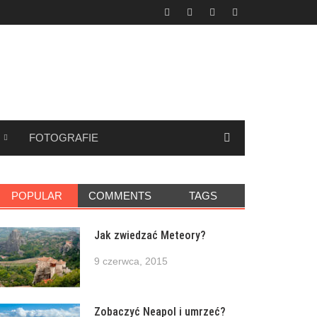
FOTOGRAFIE
POPULAR
COMMENTS
TAGS
Jak zwiedzać Meteory?
9 czerwca, 2015
Zobaczyć Neapol i umrzeć?