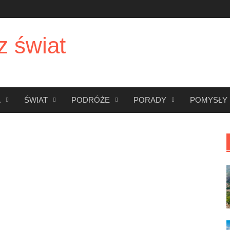
z świat
A
ŚWIAT
PODRÓŻE
PORADY
POMYSŁY