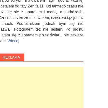
krajów Afryki i malowałem flagi i godła. Później
dostałem od taty Zenita 11. Od tamtego czasu nie
rozstaję się z aparatem i marzę o podróżach.
Częśc marzeń zrealizowałem, część wciąż jest w
planach. Podróżnikiem jednak bym się nie
nazwał. Fotografem też nie jestem. Po prostu
plątam się z aparatem przez świat... nie zawsze
sam.
Więcej
REKLAMA