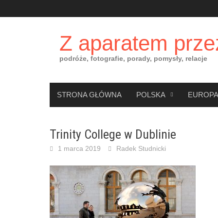
Skip
to
content
Z aparatem prze
podróże, fotografie, porady, pomysły, relacje
STRONA GŁÓWNA
POLSKA
EUROP
Trinity College w Dublinie
1 marca 2019
Radek Studnicki