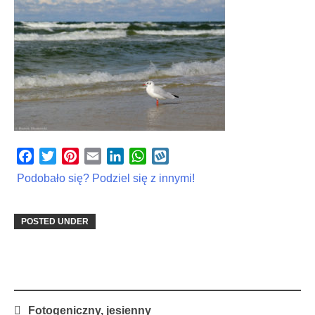
Facebook
Twitter
Pinterest
Email
LinkedIn
WhatsApp
Wykop
Podobało się? Podziel się z innymi!
POSTED UNDER
Post
Fotogeniczny, jesienny