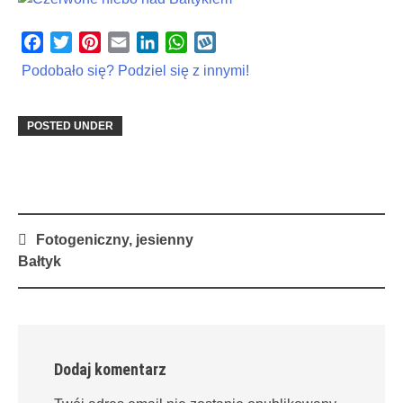
Facebook
Twitter
Pinterest
Email
LinkedIn
WhatsApp
Wykop
Podobało się? Podziel się z innymi!
POSTED UNDER
Post
Fotogeniczny, jesienny
navigation
Bałtyk
Dodaj komentarz