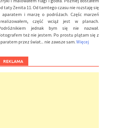
fryki i malowałem flagi i godła. Później dostałem
d taty Zenita 11. Od tamtego czasu nie rozstaję się
z aparatem i marzę o podróżach. Częśc marzeń
zrealizowałem, część wciąż jest w planach.
Podróżnikiem jednak bym się nie nazwał.
otografem też nie jestem. Po prostu plątam się z
paratem przez świat... nie zawsze sam.
Więcej
REKLAMA