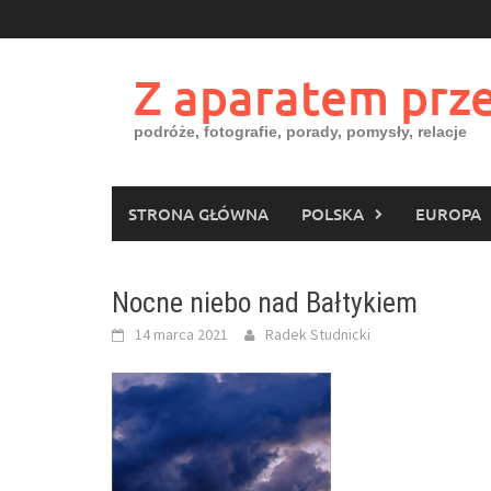
Skip
to
content
Z aparatem prze
podróże, fotografie, porady, pomysły, relacje
STRONA GŁÓWNA
POLSKA
EUROPA
Nocne niebo nad Bałtykiem
14 marca 2021
Radek Studnicki