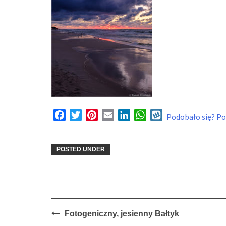
Facebook
Twitter
Pinterest
Email
LinkedIn
WhatsApp
Wykop
Podobało się? Pod
POSTED UNDER
Post
Fotogeniczny, jesienny Bałtyk
navigation