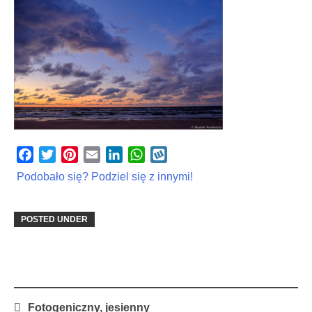
Facebook
Twitter
Pinterest
Email
LinkedIn
WhatsApp
Wykop
Podobało się? Podziel się z innymi!
POSTED UNDER
Post
Fotogeniczny, jesienny