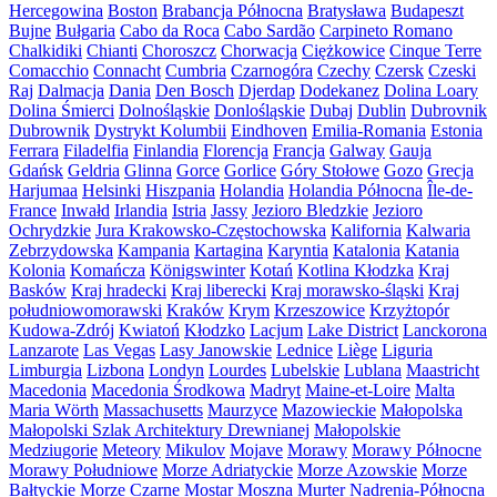
Hercegowina
Boston
Brabancja Północna
Bratysława
Budapeszt
Bujne
Bułgaria
Cabo da Roca
Cabo Sardão
Carpineto Romano
Chalkidiki
Chianti
Choroszcz
Chorwacja
Ciężkowice
Cinque Terre
Comacchio
Connacht
Cumbria
Czarnogóra
Czechy
Czersk
Czeski
Raj
Dalmacja
Dania
Den Bosch
Djerdap
Dodekanez
Dolina Loary
Dolina Śmierci
Dolnośląskie
Donlośląskie
Dubaj
Dublin
Dubrovnik
Dubrownik
Dystrykt Kolumbii
Eindhoven
Emilia-Romania
Estonia
Ferrara
Filadelfia
Finlandia
Florencja
Francja
Galway
Gauja
Gdańsk
Geldria
Glinna
Gorce
Gorlice
Góry Stołowe
Gozo
Grecja
Harjumaa
Helsinki
Hiszpania
Holandia
Holandia Północna
Île-de-
France
Inwałd
Irlandia
Istria
Jassy
Jezioro Bledzkie
Jezioro
Ochrydzkie
Jura Krakowsko-Częstochowska
Kalifornia
Kalwaria
Zebrzydowska
Kampania
Kartagina
Karyntia
Katalonia
Katania
Kolonia
Komańcza
Königswinter
Kotań
Kotlina Kłodzka
Kraj
Basków
Kraj hradecki
Kraj liberecki
Kraj morawsko-śląski
Kraj
południowomorawski
Kraków
Krym
Krzeszowice
Krzyżtopór
Kudowa-Zdrój
Kwiatoń
Kłodzko
Lacjum
Lake District
Lanckorona
Lanzarote
Las Vegas
Lasy Janowskie
Lednice
Liège
Liguria
Limburgia
Lizbona
Londyn
Lourdes
Lubelskie
Lublana
Maastricht
Macedonia
Macedonia Środkowa
Madryt
Maine-et-Loire
Malta
Maria Wörth
Massachusetts
Maurzyce
Mazowieckie
Małopolska
Małopolski Szlak Architektury Drewnianej
Małopolskie
Medziugorie
Meteory
Mikulov
Mojave
Morawy
Morawy Północne
Morawy Południowe
Morze Adriatyckie
Morze Azowskie
Morze
Bałtyckie
Morze Czarne
Mostar
Moszna
Murter
Nadrenia-Północna