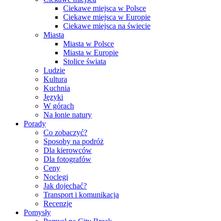
Ciekawe miejsca w Polsce
Ciekawe miejsca w Europie
Ciekawe miejsca na świecie
Miasta
Miasta w Polsce
Miasta w Europie
Stolice świata
Ludzie
Kultura
Kuchnia
Języki
W górach
Na łonie natury
Porady
Co zobaczyć?
Sposoby na podróż
Dla kierowców
Dla fotografów
Ceny
Noclegi
Jak dojechać?
Transport i komunikacja
Recenzje
Pomysły