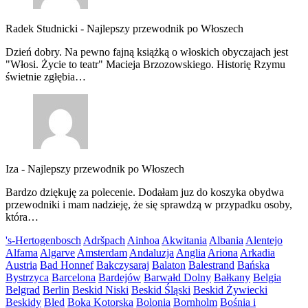
Radek Studnicki
-
Najlepszy przewodnik po Włoszech
Dzień dobry. Na pewno fajną książką o włoskich obyczajach jest
"Włosi. Życie to teatr" Macieja Brzozowskiego. Historię Rzymu
świetnie zgłębia…
Iza
-
Najlepszy przewodnik po Włoszech
Bardzo dziękuję za polecenie. Dodałam juz do koszyka obydwa
przewodniki i mam nadzieję, że się sprawdzą w przypadku osoby,
która…
's-Hertogenbosch
Adršpach
Ainhoa
Akwitania
Albania
Alentejo
Alfama
Algarve
Amsterdam
Andaluzja
Anglia
Ariona
Arkadia
Austria
Bad Honnef
Bakczysaraj
Balaton
Balestrand
Bańska
Bystrzyca
Barcelona
Bardejów
Barwałd Dolny
Bałkany
Belgia
Belgrad
Berlin
Beskid Niski
Beskid Śląski
Beskid Żywiecki
Beskidy
Bled
Boka Kotorska
Bolonia
Bornholm
Bośnia i