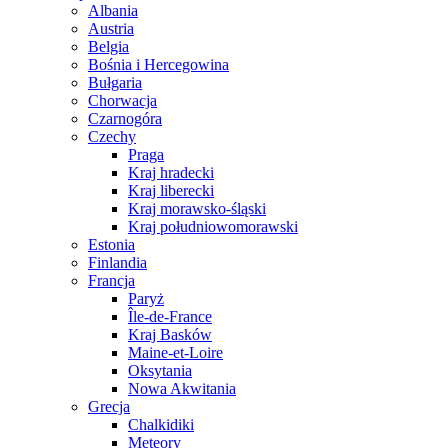
Albania
Austria
Belgia
Bośnia i Hercegowina
Bułgaria
Chorwacja
Czarnogóra
Czechy
Praga
Kraj hradecki
Kraj liberecki
Kraj morawsko-śląski
Kraj południowomorawski
Estonia
Finlandia
Francja
Paryż
Île-de-France
Kraj Basków
Maine-et-Loire
Oksytania
Nowa Akwitania
Grecja
Chalkidiki
Meteory