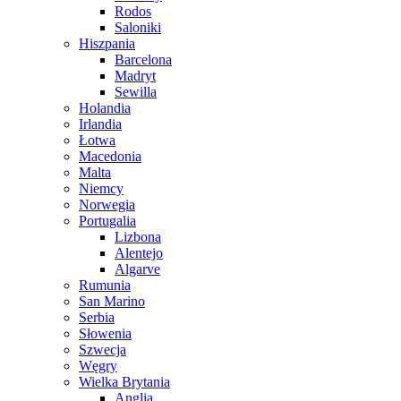
Rodos
Saloniki
Hiszpania
Barcelona
Madryt
Sewilla
Holandia
Irlandia
Łotwa
Macedonia
Malta
Niemcy
Norwegia
Portugalia
Lizbona
Alentejo
Algarve
Rumunia
San Marino
Serbia
Słowenia
Szwecja
Węgry
Wielka Brytania
Anglia