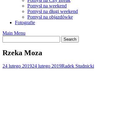
Pomysł na City Break
Pomysł na weekend
Pomysł na długi weekend
Pomysł na objazdówkę
Fotografie
Main Menu
Rzeka Moza
24 lutego 2019
24 lutego 2019
Radek Studnicki