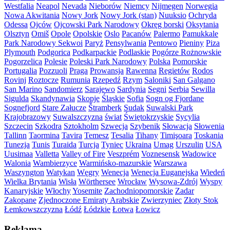
Westfalia
Neapol
Nevada
Nieborów
Niemcy
Nijmegen
Norwegia
Nowa Akwitania
Nowy Jork
Nowy Jork (stan)
Nuuksio
Ochryda
Odessa
Ojców
Ojcowski Park Narodowy
Okręg borski
Oksytania
Olsztyn
Omiš
Opole
Opolskie
Oslo
Pacanów
Palermo
Pamukkale
Park Narodowy Sekwoi
Paryż
Pensylwania
Pentowo
Pieniny
Piza
Plymouth
Podgorica
Podkarpackie
Podlaskie
Pogórze Rożnowskie
Pogorzelica
Polesie
Poleski Park Narodowy
Polska
Pomorskie
Portugalia
Pozzuoli
Praga
Prowansja
Rawenna
Regietów
Rodos
Rovinj
Roztocze
Rumunia
Rzepedź
Rzym
Saloniki
San Galgano
San Marino
Sandomierz
Sarajewo
Sardynia
Segni
Serbia
Sewilla
Sigulda
Skandynawia
Skopje
Śląskie
Sofia
Sogn og Fjordane
Sognefjord
Stare Załucze
Štramberk
Sudak
Suwalski Park
Krajobrazowy
Suwalszczyzna
świat
Świętokrzyskie
Sycylia
Szczecin
Szkodra
Sztokholm
Szwecja
Szybenik
Słowacja
Słowenia
Tallinn
Taormina
Tavira
Temesz
Tesalia
Tihany
Timişoara
Toskania
Tunezja
Tunis
Turaida
Turcja
Tyniec
Ukraina
Umag
Urszulin
USA
Uusimaa
Valletta
Valley of Fire
Veszprém
Voznesensk
Wadowice
Walonia
Wambierzyce
Warmińsko-mazurskie
Warszawa
Waszyngton
Watykan
Węgry
Wenecja
Wenecja Euganejska
Wiedeń
Wielka Brytania
Wisła
Wörthersee
Wrocław
Wysowa-Zdrój
Wyspy
Kanaryjskie
Włochy
Yosemite
Zachodniopomorskie
Zadar
Zakopane
Zjednoczone Emiraty Arabskie
Zwierzyniec
Złoty Stok
Łemkowszczyzna
Łódź
Łódzkie
Łotwa
Łowicz
Reklama