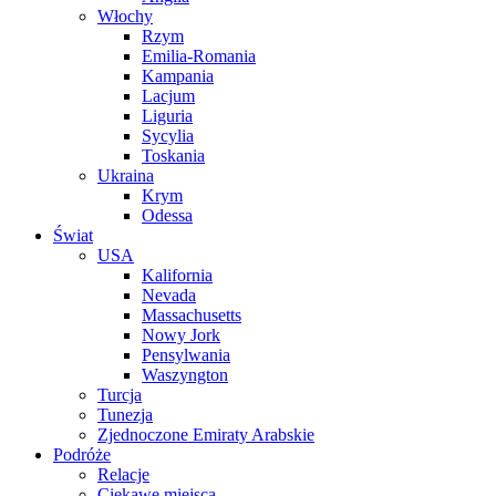
Włochy
Rzym
Emilia-Romania
Kampania
Lacjum
Liguria
Sycylia
Toskania
Ukraina
Krym
Odessa
Świat
USA
Kalifornia
Nevada
Massachusetts
Nowy Jork
Pensylwania
Waszyngton
Turcja
Tunezja
Zjednoczone Emiraty Arabskie
Podróże
Relacje
Ciekawe miejsca