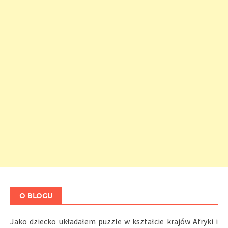
O BLOGU
Jako dziecko układałem puzzle w kształcie krajów Afryki i