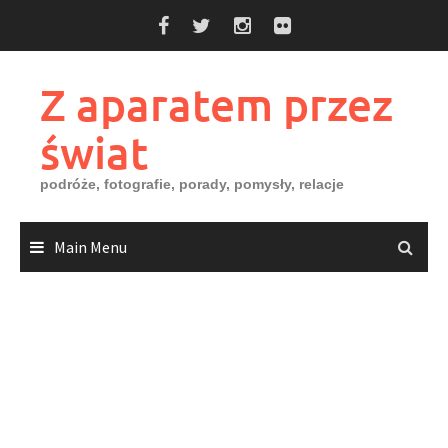
Skip
to
content
Z aparatem przez
świat
podróże, fotografie, porady, pomysły, relacje
Main Menu