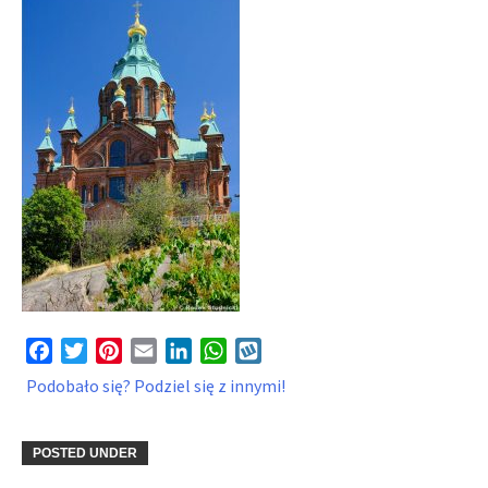
Facebook
Twitter
Pinterest
Email
LinkedIn
WhatsApp
Wykop
Podobało się? Podziel się z innymi!
POSTED UNDER