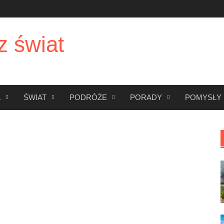
z świat
A
ŚWIAT
PODRÓŻE
PORADY
POMYSŁY