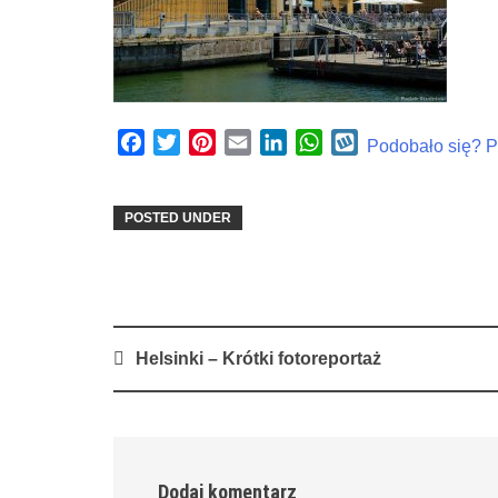
Facebook
Twitter
Pinterest
Email
LinkedIn
WhatsApp
Wykop
Podobało się? Po
POSTED UNDER
Post
Helsinki – Krótki fotoreportaż
navigation
Dodaj komentarz