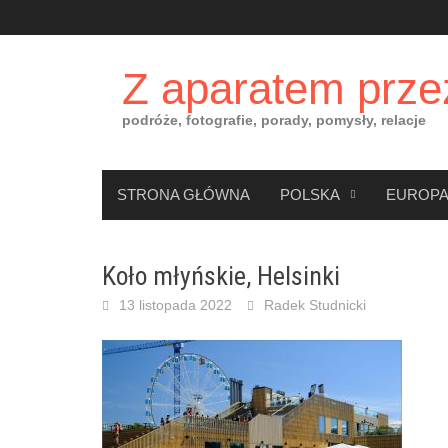
Skip
to
content
Z aparatem prze
podróże, fotografie, porady, pomysły, relacje
STRONA GŁÓWNA
POLSKA
EUROP
Koło młyńskie, Helsinki
13 listopada 2022
Radek Studnicki