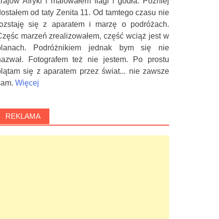
krajów Afryki i malowałem flagi i godła. Później
dostałem od taty Zenita 11. Od tamtego czasu nie
rozstaję się z aparatem i marzę o podróżach.
Częśc marzeń zrealizowałem, część wciąż jest w
planach. Podróżnikiem jednak bym się nie
nazwał. Fotografem też nie jestem. Po prostu
plątam się z aparatem przez świat... nie zawsze
sam.
Więcej
REKLAMA