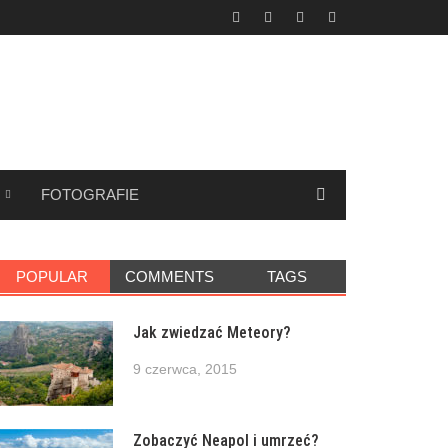
FOTOGRAFIE
POPULAR
COMMENTS
TAGS
Jak zwiedzać Meteory?
9 czerwca, 2015
Zobaczyć Neapol i umrzeć?