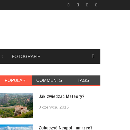
FOTOGRAFIE
POPULAR
COMMENTS
TAGS
Jak zwiedzać Meteory?
9 czerwca, 2015
Zobaczyć Neapol i umrzeć?