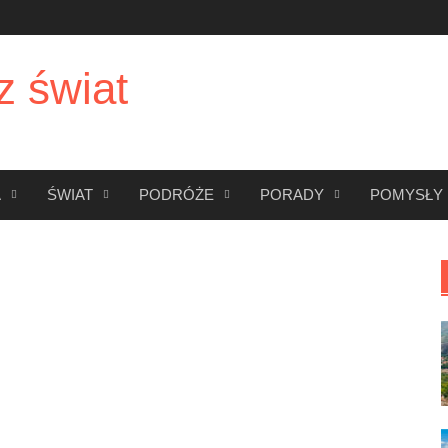
z świat
A
ŚWIAT
PODRÓŻE
PORADY
POMYSŁY