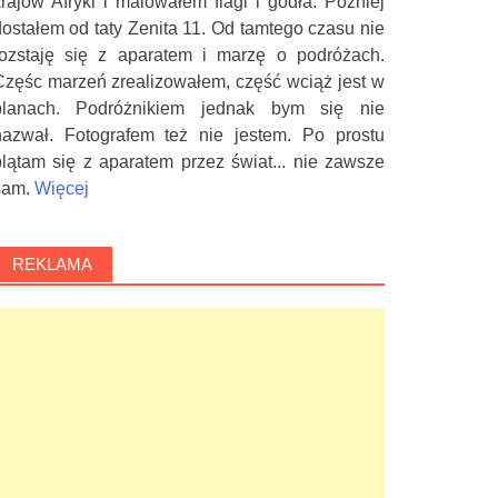
krajów Afryki i malowałem flagi i godła. Później
dostałem od taty Zenita 11. Od tamtego czasu nie
rozstaję się z aparatem i marzę o podróżach.
Częśc marzeń zrealizowałem, część wciąż jest w
planach. Podróżnikiem jednak bym się nie
nazwał. Fotografem też nie jestem. Po prostu
plątam się z aparatem przez świat... nie zawsze
sam.
Więcej
REKLAMA