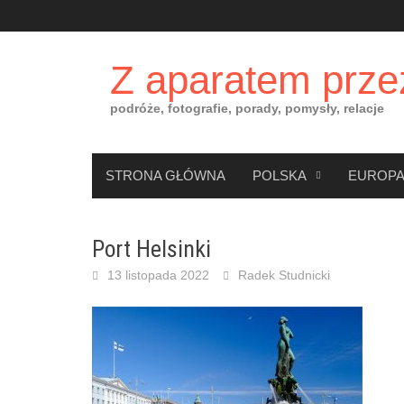
Skip
to
content
Z aparatem prze
podróże, fotografie, porady, pomysły, relacje
STRONA GŁÓWNA
POLSKA
EUROP
Port Helsinki
13 listopada 2022
Radek Studnicki