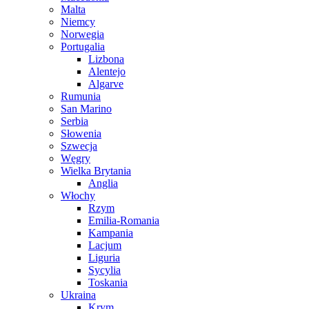
Malta
Niemcy
Norwegia
Portugalia
Lizbona
Alentejo
Algarve
Rumunia
San Marino
Serbia
Słowenia
Szwecja
Węgry
Wielka Brytania
Anglia
Włochy
Rzym
Emilia-Romania
Kampania
Lacjum
Liguria
Sycylia
Toskania
Ukraina
Krym