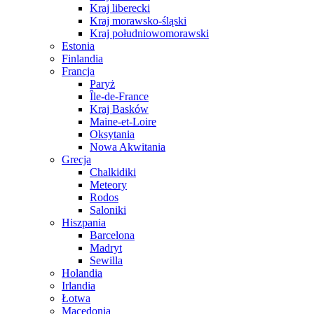
Kraj liberecki
Kraj morawsko-śląski
Kraj południowomorawski
Estonia
Finlandia
Francja
Paryż
Île-de-France
Kraj Basków
Maine-et-Loire
Oksytania
Nowa Akwitania
Grecja
Chalkidiki
Meteory
Rodos
Saloniki
Hiszpania
Barcelona
Madryt
Sewilla
Holandia
Irlandia
Łotwa
Macedonia