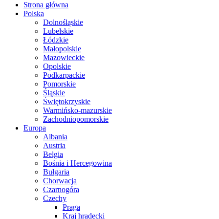
Strona główna
Polska
Dolnośląskie
Lubelskie
Łódzkie
Małopolskie
Mazowieckie
Opolskie
Podkarpackie
Pomorskie
Śląskie
Świętokrzyskie
Warmińsko-mazurskie
Zachodniopomorskie
Europa
Albania
Austria
Belgia
Bośnia i Hercegowina
Bułgaria
Chorwacja
Czarnogóra
Czechy
Praga
Kraj hradecki