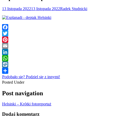
13 listopada 2022
13 listopada 2022
Radek Studnicki
Facebook
Twitter
Pinterest
Email
LinkedIn
WhatsApp
Wykop
Podobało się? Podziel się z innymi!
Posted Under
Post navigation
Helsinki – Krótki fotoreportaż
Dodaj komentarz