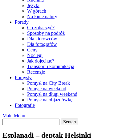
Języki
W górach
Na łonie natury
Porady
Co zobaczyć?
Sposoby na podróż
Dla kierowców
Dla fotografów
Ceny
Noclegi
Jak dojechać?
Transport i komunikacja
Recenzje
Pomysły
Pomysł na City Break
Pomysł na weekend
Pomysł na długi weekend
Pomysł na objazdówkę
Fotografie
Main Menu
Esplanadi – deptak Helsinki