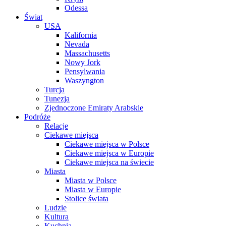
Odessa
Świat
USA
Kalifornia
Nevada
Massachusetts
Nowy Jork
Pensylwania
Waszyngton
Turcja
Tunezja
Zjednoczone Emiraty Arabskie
Podróże
Relacje
Ciekawe miejsca
Ciekawe miejsca w Polsce
Ciekawe miejsca w Europie
Ciekawe miejsca na świecie
Miasta
Miasta w Polsce
Miasta w Europie
Stolice świata
Ludzie
Kultura
Kuchnia