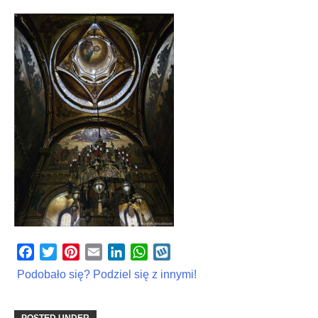
Facebook
Twitter
Pinterest
Email
LinkedIn
WhatsApp
Wykop
Podobało się? Podziel się z innymi!
POSTED UNDER