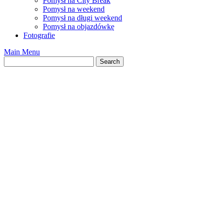
Pomysł na City Break
Pomysł na weekend
Pomysł na długi weekend
Pomysł na objazdówkę
Fotografie
Main Menu