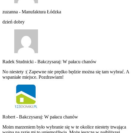
zuzanna
-
Manufaktura Łódzka
dzień dobry
Radek Studnicki
-
Bakczysaraj: W pałacu chanów
No niestety :( Zapewne nie prędko będzie można się tam wybrać. A
wspaniałe miejsce. Pozdrawiam!
Robert
-
Bakczysaraj: W pałacu chanów
Moim marzeniem było wybranie się w te okolice niestety trwająca
wojna na razie mi to uniemożliwia. Może jeszcze w najbliższej…