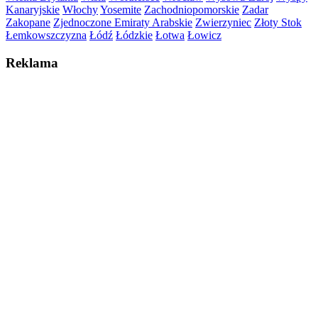
Kanaryjskie
Włochy
Yosemite
Zachodniopomorskie
Zadar
Zakopane
Zjednoczone Emiraty Arabskie
Zwierzyniec
Złoty Stok
Łemkowszczyzna
Łódź
Łódzkie
Łotwa
Łowicz
Reklama