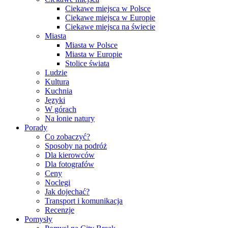
Ciekawe miejsca w Polsce
Ciekawe miejsca w Europie
Ciekawe miejsca na świecie
Miasta
Miasta w Polsce
Miasta w Europie
Stolice świata
Ludzie
Kultura
Kuchnia
Języki
W górach
Na łonie natury
Porady
Co zobaczyć?
Sposoby na podróż
Dla kierowców
Dla fotografów
Ceny
Noclegi
Jak dojechać?
Transport i komunikacja
Recenzje
Pomysły