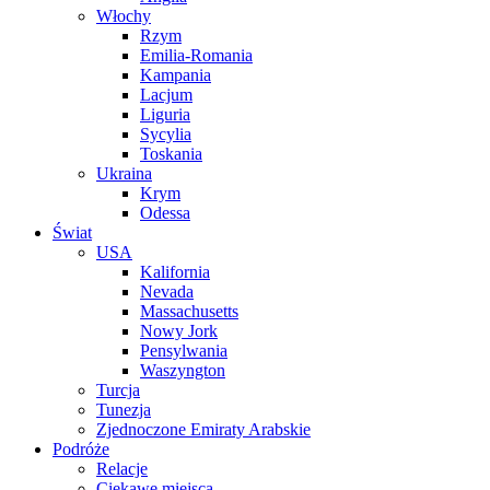
Włochy
Rzym
Emilia-Romania
Kampania
Lacjum
Liguria
Sycylia
Toskania
Ukraina
Krym
Odessa
Świat
USA
Kalifornia
Nevada
Massachusetts
Nowy Jork
Pensylwania
Waszyngton
Turcja
Tunezja
Zjednoczone Emiraty Arabskie
Podróże
Relacje
Ciekawe miejsca