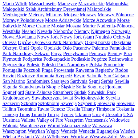
Maria Wörth
Massachusetts
Maurzyce
Mazowieckie
Małopolska
Małopolski Szlak Architektury Drewnianej
Małopolskie
Medziugorie
Meteory
Mikulov
Mojave
Morawy
Morawy Północne
Morawy Południowe
Morze Adriatyckie
Morze Azowskie
Morze
Bałtyckie
Morze Czarne
Mostar
Moszna
Murter
Nadrenia-Północna
Westfalia
Neapol
Nevada
Nieborów
Niemcy
Nijmegen
Norwegia
Nowa Akwitania
Nowy Jork
Nowy Jork (stan)
Nuuksio
Ochryda
Odessa
Ojców
Ojcowski Park Narodowy
Okręg borski
Oksytania
Olsztyn
Omiš
Opole
Opolskie
Oslo
Pacanów
Palermo
Pamukkale
Park Narodowy Sekwoi
Paryż
Pensylwania
Pentowo
Pieniny
Piza
Plymouth
Podgorica
Podkarpackie
Podlaskie
Pogórze Rożnowskie
Pogorzelica
Polesie
Poleski Park Narodowy
Polska
Pomorskie
Portugalia
Pozzuoli
Praga
Prowansja
Rawenna
Regietów
Rodos
Rovinj
Roztocze
Rumunia
Rzepedź
Rzym
Saloniki
San Galgano
San Marino
Sandomierz
Sarajewo
Sardynia
Segni
Serbia
Sewilla
Sigulda
Skandynawia
Skopje
Śląskie
Sofia
Sogn og Fjordane
Sognefjord
Stare Załucze
Štramberk
Sudak
Suwalski Park
Krajobrazowy
Suwalszczyzna
świat
Świętokrzyskie
Sycylia
Szczecin
Szkodra
Sztokholm
Szwecja
Szybenik
Słowacja
Słowenia
Tallinn
Taormina
Tavira
Temesz
Tesalia
Tihany
Timişoara
Toskania
Tunezja
Tunis
Turaida
Turcja
Tyniec
Ukraina
Umag
Urszulin
USA
Uusimaa
Valletta
Valley of Fire
Veszprém
Voznesensk
Wadowice
Walonia
Wambierzyce
Warmińsko-mazurskie
Warszawa
Waszyngton
Watykan
Węgry
Wenecja
Wenecja Euganejska
Wiedeń
Wielka Brytania
Wisła
Wörthersee
Wrocław
Wysowa-Zdrój
Wyspy