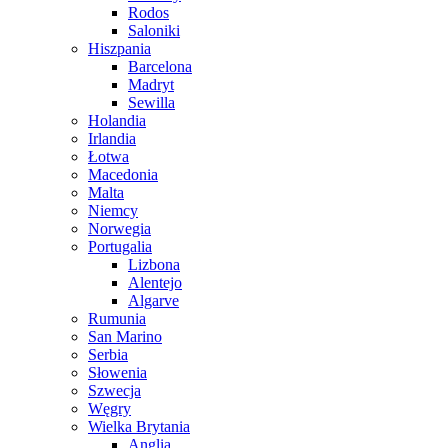
Rodos
Saloniki
Hiszpania
Barcelona
Madryt
Sewilla
Holandia
Irlandia
Łotwa
Macedonia
Malta
Niemcy
Norwegia
Portugalia
Lizbona
Alentejo
Algarve
Rumunia
San Marino
Serbia
Słowenia
Szwecja
Węgry
Wielka Brytania
Anglia