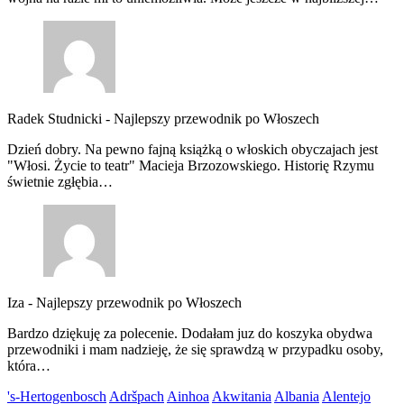
Radek Studnicki
-
Najlepszy przewodnik po Włoszech
Dzień dobry. Na pewno fajną książką o włoskich obyczajach jest
"Włosi. Życie to teatr" Macieja Brzozowskiego. Historię Rzymu
świetnie zgłębia…
Iza
-
Najlepszy przewodnik po Włoszech
Bardzo dziękuję za polecenie. Dodałam juz do koszyka obydwa
przewodniki i mam nadzieję, że się sprawdzą w przypadku osoby,
która…
's-Hertogenbosch
Adršpach
Ainhoa
Akwitania
Albania
Alentejo