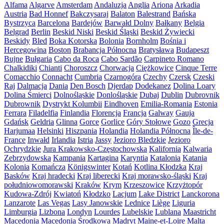
Alfama
Algarve
Amsterdam
Andaluzja
Anglia
Ariona
Arkadia
Austria
Bad Honnef
Bakczysaraj
Balaton
Balestrand
Bańska
Bystrzyca
Barcelona
Bardejów
Barwałd Dolny
Bałkany
Belgia
Belgrad
Berlin
Beskid Niski
Beskid Śląski
Beskid Żywiecki
Beskidy
Bled
Boka Kotorska
Bolonia
Bornholm
Bośnia i
Hercegowina
Boston
Brabancja Północna
Bratysława
Budapeszt
Bujne
Bułgaria
Cabo da Roca
Cabo Sardão
Carpineto Romano
Chalkidiki
Chianti
Choroszcz
Chorwacja
Ciężkowice
Cinque Terre
Comacchio
Connacht
Cumbria
Czarnogóra
Czechy
Czersk
Czeski
Raj
Dalmacja
Dania
Den Bosch
Djerdap
Dodekanez
Dolina Loary
Dolina Śmierci
Dolnośląskie
Donlośląskie
Dubaj
Dublin
Dubrovnik
Dubrownik
Dystrykt Kolumbii
Eindhoven
Emilia-Romania
Estonia
Ferrara
Filadelfia
Finlandia
Florencja
Francja
Galway
Gauja
Gdańsk
Geldria
Glinna
Gorce
Gorlice
Góry Stołowe
Gozo
Grecja
Harjumaa
Helsinki
Hiszpania
Holandia
Holandia Północna
Île-de-
France
Inwałd
Irlandia
Istria
Jassy
Jezioro Bledzkie
Jezioro
Ochrydzkie
Jura Krakowsko-Częstochowska
Kalifornia
Kalwaria
Zebrzydowska
Kampania
Kartagina
Karyntia
Katalonia
Katania
Kolonia
Komańcza
Königswinter
Kotań
Kotlina Kłodzka
Kraj
Basków
Kraj hradecki
Kraj liberecki
Kraj morawsko-śląski
Kraj
południowomorawski
Kraków
Krym
Krzeszowice
Krzyżtopór
Kudowa-Zdrój
Kwiatoń
Kłodzko
Lacjum
Lake District
Lanckorona
Lanzarote
Las Vegas
Lasy Janowskie
Lednice
Liège
Liguria
Limburgia
Lizbona
Londyn
Lourdes
Lubelskie
Lublana
Maastricht
Macedonia
Macedonia Środkowa
Madryt
Maine-et-Loire
Malta