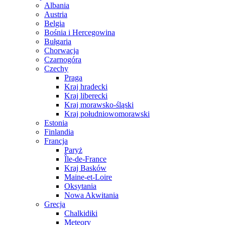
Albania
Austria
Belgia
Bośnia i Hercegowina
Bułgaria
Chorwacja
Czarnogóra
Czechy
Praga
Kraj hradecki
Kraj liberecki
Kraj morawsko-śląski
Kraj południowomorawski
Estonia
Finlandia
Francja
Paryż
Île-de-France
Kraj Basków
Maine-et-Loire
Oksytania
Nowa Akwitania
Grecja
Chalkidiki
Meteory