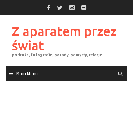
Skip
to
content
Z aparatem przez
świat
podróże, fotografie, porady, pomysły, relacje
Main Menu