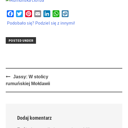
Facebook
Twitter
Pinterest
Email
LinkedIn
WhatsApp
Wykop
Podobało się? Podziel się z innymi!
POSTED UNDER
Post
Jassy: W stolicy
navigation
rumuńskiej Mołdawii
Dodaj komentarz