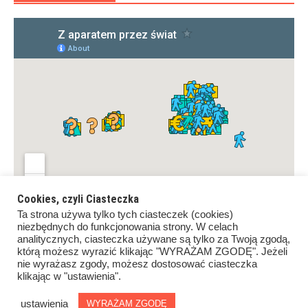
Cookies, czyli Ciasteczka
Ta strona używa tylko tych ciasteczek (cookies)
niezbędnych do funkcjonowania strony. W celach
analitycznych, ciasteczka używane są tylko za Twoją zgodą,
którą możesz wyrazić klikając "WYRAŻAM ZGODĘ". Jeżeli
nie wyrażasz zgody, możesz dostosować ciasteczka
klikając w "ustawienia".
Copyrights ©Z aparatem przez świat. All rights reserved.
Proudly powered by
WordPress
.
|
Theme: Awaken by
ustawienia
WYRAŻAM ZGODĘ