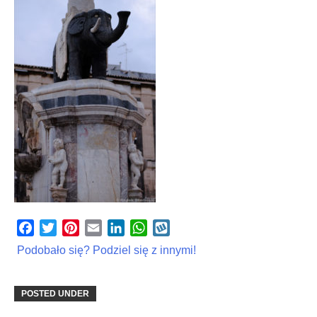
Facebook
Twitter
Pinterest
Email
LinkedIn
WhatsApp
Wykop
Podobało się? Podziel się z innymi!
POSTED UNDER