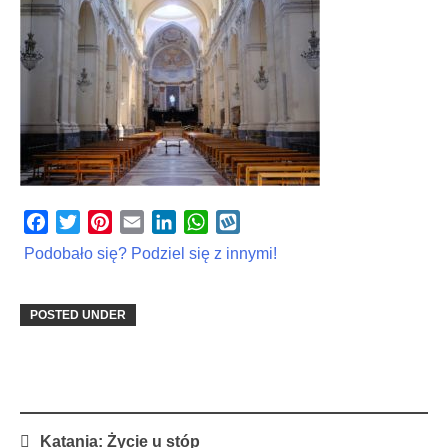
Facebook
Twitter
Pinterest
Email
LinkedIn
WhatsApp
Wykop
Podobało się? Podziel się z innymi!
POSTED UNDER
Post
Katania: Życie u stóp