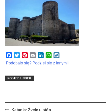
Facebook
Twitter
Pinterest
Email
LinkedIn
WhatsApp
Wykop
Podobało się? Podziel się z innymi!
POSTED UNDER
Post
Katania: Życie u stóp