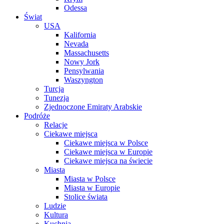
Odessa
Świat
USA
Kalifornia
Nevada
Massachusetts
Nowy Jork
Pensylwania
Waszyngton
Turcja
Tunezja
Zjednoczone Emiraty Arabskie
Podróże
Relacje
Ciekawe miejsca
Ciekawe miejsca w Polsce
Ciekawe miejsca w Europie
Ciekawe miejsca na świecie
Miasta
Miasta w Polsce
Miasta w Europie
Stolice świata
Ludzie
Kultura
Kuchnia