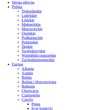
Strona główna
Polska
Dolnośląskie
Lubelskie
Łódzkie
Małopolskie
Mazowieckie
Opolskie
Podkarpackie
Pomorskie
Śląskie
Świętokrzyskie
Warmińsko-mazurskie
Zachodniopomorskie
Europa
Albania
Austria
Belgia
Bośnia i Hercegowina
Bułgaria
Chorwacja
Czarnogóra
Czechy
Praga
Kraj hradecki