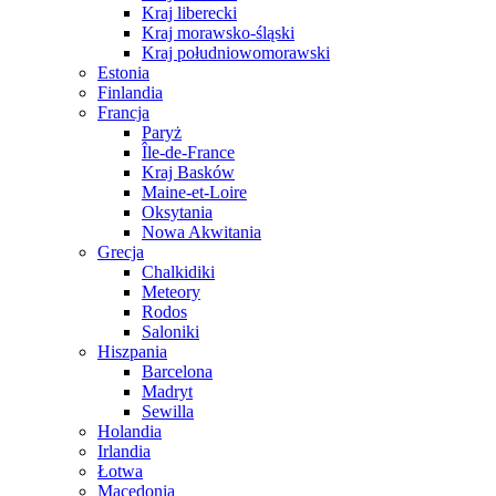
Kraj liberecki
Kraj morawsko-śląski
Kraj południowomorawski
Estonia
Finlandia
Francja
Paryż
Île-de-France
Kraj Basków
Maine-et-Loire
Oksytania
Nowa Akwitania
Grecja
Chalkidiki
Meteory
Rodos
Saloniki
Hiszpania
Barcelona
Madryt
Sewilla
Holandia
Irlandia
Łotwa
Macedonia