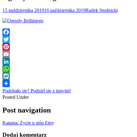
15 października 2019
16 października 2019
Radek Studnicki
Facebook
Twitter
Pinterest
Email
LinkedIn
WhatsApp
Wykop
Podobało się? Podziel się z innymi!
Posted Under
Post navigation
Katania: Życie u stóp Etny
Dodaj komentarz