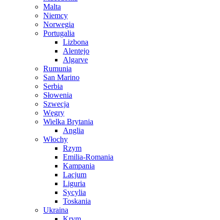
Malta
Niemcy
Norwegia
Portugalia
Lizbona
Alentejo
Algarve
Rumunia
San Marino
Serbia
Słowenia
Szwecja
Węgry
Wielka Brytania
Anglia
Włochy
Rzym
Emilia-Romania
Kampania
Lacjum
Liguria
Sycylia
Toskania
Ukraina
Krym