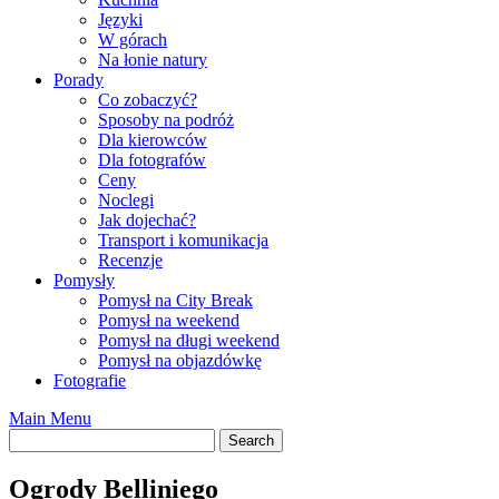
Języki
W górach
Na łonie natury
Porady
Co zobaczyć?
Sposoby na podróż
Dla kierowców
Dla fotografów
Ceny
Noclegi
Jak dojechać?
Transport i komunikacja
Recenzje
Pomysły
Pomysł na City Break
Pomysł na weekend
Pomysł na długi weekend
Pomysł na objazdówkę
Fotografie
Main Menu
Ogrody Belliniego