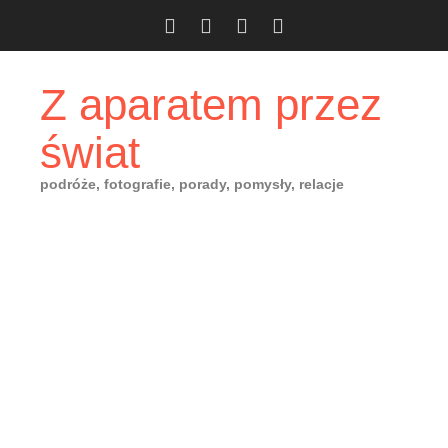
Skip
to
content
Z aparatem przez
świat
podróże, fotografie, porady, pomysły, relacje