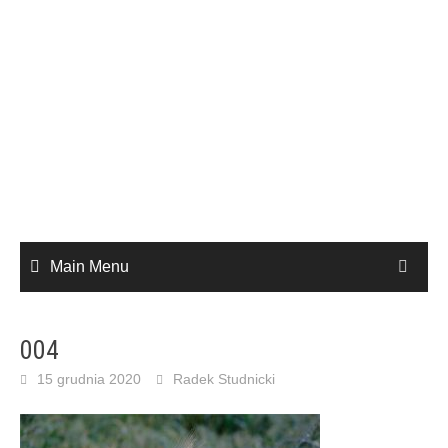
Main Menu
004
15 grudnia 2020
Radek Studnicki