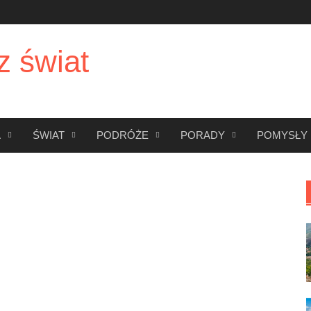
z świat
A
ŚWIAT
PODRÓŻE
PORADY
POMYSŁY