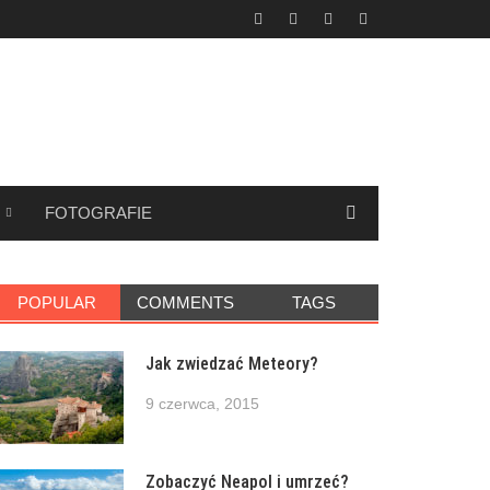
FOTOGRAFIE
POPULAR
COMMENTS
TAGS
Jak zwiedzać Meteory?
9 czerwca, 2015
Zobaczyć Neapol i umrzeć?