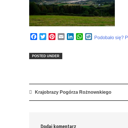
Facebook
Twitter
Pinterest
Email
LinkedIn
WhatsApp
Wykop
Podobało się? Po
POSTED UNDER
Post
Krajobrazy Pogórza Rożnowskiego
navigation
Dodaj komentarz