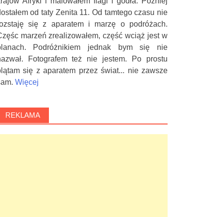
krajów Afryki i malowałem flagi i godła. Później
dostałem od taty Zenita 11. Od tamtego czasu nie
rozstaję się z aparatem i marzę o podróżach.
Częśc marzeń zrealizowałem, część wciąż jest w
planach. Podróżnikiem jednak bym się nie
nazwał. Fotografem też nie jestem. Po prostu
plątam się z aparatem przez świat... nie zawsze
sam.
Więcej
REKLAMA