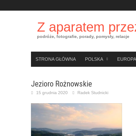
Skip
to
content
Z aparatem prze
podróże, fotografie, porady, pomysły, relacje
STRONA GŁÓWNA
POLSKA
EUROP
Jezioro Rożnowskie
15 grudnia 2020
Radek Studnicki