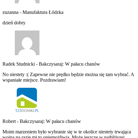
zuzanna
-
Manufaktura Łódzka
dzień dobry
Radek Studnicki
-
Bakczysaraj: W pałacu chanów
No niestety :( Zapewne nie prędko będzie można się tam wybrać. A
wspaniałe miejsce. Pozdrawiam!
Robert
-
Bakczysaraj: W pałacu chanów
Moim marzeniem było wybranie się w te okolice niestety trwająca
wojna na razie mi to uniemożliwia. Może jeszcze w najbliższej…