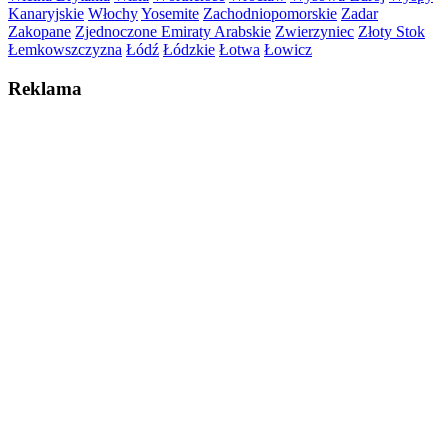
Kanaryjskie
Włochy
Yosemite
Zachodniopomorskie
Zadar
Zakopane
Zjednoczone Emiraty Arabskie
Zwierzyniec
Złoty Stok
Łemkowszczyzna
Łódź
Łódzkie
Łotwa
Łowicz
Reklama