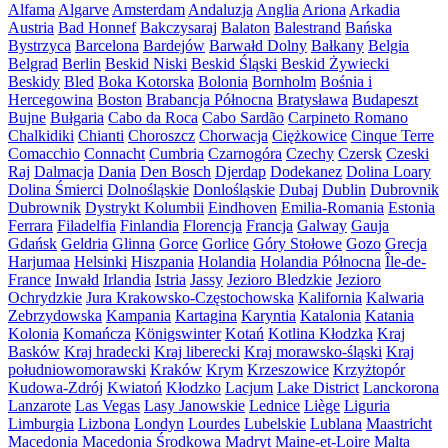
Alfama
Algarve
Amsterdam
Andaluzja
Anglia
Ariona
Arkadia
Austria
Bad Honnef
Bakczysaraj
Balaton
Balestrand
Bańska
Bystrzyca
Barcelona
Bardejów
Barwałd Dolny
Bałkany
Belgia
Belgrad
Berlin
Beskid Niski
Beskid Śląski
Beskid Żywiecki
Beskidy
Bled
Boka Kotorska
Bolonia
Bornholm
Bośnia i
Hercegowina
Boston
Brabancja Północna
Bratysława
Budapeszt
Bujne
Bułgaria
Cabo da Roca
Cabo Sardão
Carpineto Romano
Chalkidiki
Chianti
Choroszcz
Chorwacja
Ciężkowice
Cinque Terre
Comacchio
Connacht
Cumbria
Czarnogóra
Czechy
Czersk
Czeski
Raj
Dalmacja
Dania
Den Bosch
Djerdap
Dodekanez
Dolina Loary
Dolina Śmierci
Dolnośląskie
Donlośląskie
Dubaj
Dublin
Dubrovnik
Dubrownik
Dystrykt Kolumbii
Eindhoven
Emilia-Romania
Estonia
Ferrara
Filadelfia
Finlandia
Florencja
Francja
Galway
Gauja
Gdańsk
Geldria
Glinna
Gorce
Gorlice
Góry Stołowe
Gozo
Grecja
Harjumaa
Helsinki
Hiszpania
Holandia
Holandia Północna
Île-de-
France
Inwałd
Irlandia
Istria
Jassy
Jezioro Bledzkie
Jezioro
Ochrydzkie
Jura Krakowsko-Częstochowska
Kalifornia
Kalwaria
Zebrzydowska
Kampania
Kartagina
Karyntia
Katalonia
Katania
Kolonia
Komańcza
Königswinter
Kotań
Kotlina Kłodzka
Kraj
Basków
Kraj hradecki
Kraj liberecki
Kraj morawsko-śląski
Kraj
południowomorawski
Kraków
Krym
Krzeszowice
Krzyżtopór
Kudowa-Zdrój
Kwiatoń
Kłodzko
Lacjum
Lake District
Lanckorona
Lanzarote
Las Vegas
Lasy Janowskie
Lednice
Liège
Liguria
Limburgia
Lizbona
Londyn
Lourdes
Lubelskie
Lublana
Maastricht
Macedonia
Macedonia Środkowa
Madryt
Maine-et-Loire
Malta