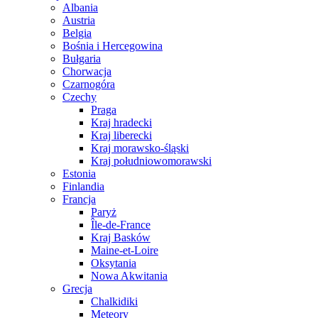
Albania
Austria
Belgia
Bośnia i Hercegowina
Bułgaria
Chorwacja
Czarnogóra
Czechy
Praga
Kraj hradecki
Kraj liberecki
Kraj morawsko-śląski
Kraj południowomorawski
Estonia
Finlandia
Francja
Paryż
Île-de-France
Kraj Basków
Maine-et-Loire
Oksytania
Nowa Akwitania
Grecja
Chalkidiki
Meteory