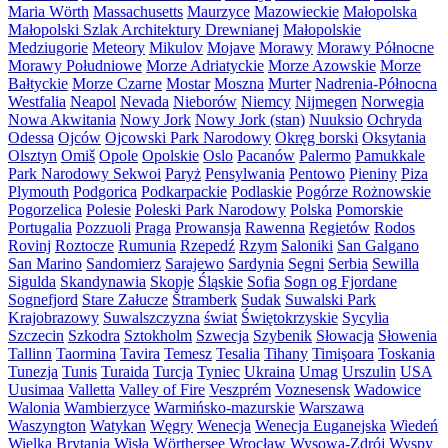
Maria Wörth
Massachusetts
Maurzyce
Mazowieckie
Małopolska
Małopolski Szlak Architektury Drewnianej
Małopolskie
Medziugorie
Meteory
Mikulov
Mojave
Morawy
Morawy Północne
Morawy Południowe
Morze Adriatyckie
Morze Azowskie
Morze
Bałtyckie
Morze Czarne
Mostar
Moszna
Murter
Nadrenia-Północna
Westfalia
Neapol
Nevada
Nieborów
Niemcy
Nijmegen
Norwegia
Nowa Akwitania
Nowy Jork
Nowy Jork (stan)
Nuuksio
Ochryda
Odessa
Ojców
Ojcowski Park Narodowy
Okręg borski
Oksytania
Olsztyn
Omiš
Opole
Opolskie
Oslo
Pacanów
Palermo
Pamukkale
Park Narodowy Sekwoi
Paryż
Pensylwania
Pentowo
Pieniny
Piza
Plymouth
Podgorica
Podkarpackie
Podlaskie
Pogórze Rożnowskie
Pogorzelica
Polesie
Poleski Park Narodowy
Polska
Pomorskie
Portugalia
Pozzuoli
Praga
Prowansja
Rawenna
Regietów
Rodos
Rovinj
Roztocze
Rumunia
Rzepedź
Rzym
Saloniki
San Galgano
San Marino
Sandomierz
Sarajewo
Sardynia
Segni
Serbia
Sewilla
Sigulda
Skandynawia
Skopje
Śląskie
Sofia
Sogn og Fjordane
Sognefjord
Stare Załucze
Štramberk
Sudak
Suwalski Park
Krajobrazowy
Suwalszczyzna
świat
Świętokrzyskie
Sycylia
Szczecin
Szkodra
Sztokholm
Szwecja
Szybenik
Słowacja
Słowenia
Tallinn
Taormina
Tavira
Temesz
Tesalia
Tihany
Timişoara
Toskania
Tunezja
Tunis
Turaida
Turcja
Tyniec
Ukraina
Umag
Urszulin
USA
Uusimaa
Valletta
Valley of Fire
Veszprém
Voznesensk
Wadowice
Walonia
Wambierzyce
Warmińsko-mazurskie
Warszawa
Waszyngton
Watykan
Węgry
Wenecja
Wenecja Euganejska
Wiedeń
Wielka Brytania
Wisła
Wörthersee
Wrocław
Wysowa-Zdrój
Wyspy