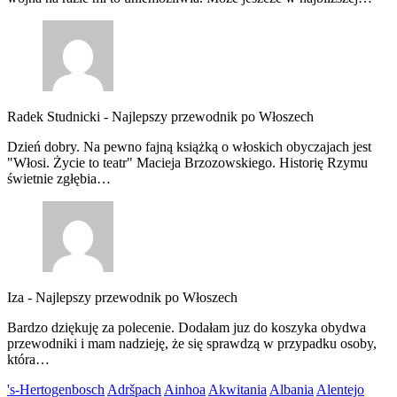
Radek Studnicki
-
Najlepszy przewodnik po Włoszech
Dzień dobry. Na pewno fajną książką o włoskich obyczajach jest
"Włosi. Życie to teatr" Macieja Brzozowskiego. Historię Rzymu
świetnie zgłębia…
Iza
-
Najlepszy przewodnik po Włoszech
Bardzo dziękuję za polecenie. Dodałam juz do koszyka obydwa
przewodniki i mam nadzieję, że się sprawdzą w przypadku osoby,
która…
's-Hertogenbosch
Adršpach
Ainhoa
Akwitania
Albania
Alentejo