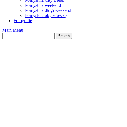
Pomysł na City Break
Pomysł na weekend
Pomysł na długi weekend
Pomysł na objazdówkę
Fotografie
Main Menu