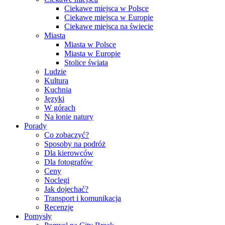
Ciekawe miejsca w Polsce
Ciekawe miejsca w Europie
Ciekawe miejsca na świecie
Miasta
Miasta w Polsce
Miasta w Europie
Stolice świata
Ludzie
Kultura
Kuchnia
Języki
W górach
Na łonie natury
Porady
Co zobaczyć?
Sposoby na podróż
Dla kierowców
Dla fotografów
Ceny
Noclegi
Jak dojechać?
Transport i komunikacja
Recenzje
Pomysły