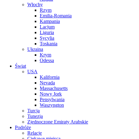
Włochy
Rzym
Emilia-Romania
Kampania
Lacjum
Liguria
Sycylia
Toskania
Ukraina
Krym
Odessa
Świat
USA
Kalifornia
Nevada
Massachusetts
Nowy Jork
Pensylwania
Waszyngton
Turcja
Tunezja
Zjednoczone Emiraty Arabskie
Podróże
Relacje
Ciekawe miejsca