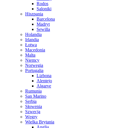
Rodos
Saloniki
Hiszpania
Barcelona
Madryt
Sewilla
Holandia
Irlandia
Łotwa
Macedonia
Malta
Niemcy
Norwegia
Portugalia
Lizbona
Alentejo
Algarve
Rumunia
San Marino
Serbia
Słowenia
Szwecja
Węgry
Wielka Brytania
Anglia