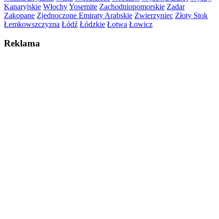
Kanaryjskie
Włochy
Yosemite
Zachodniopomorskie
Zadar
Zakopane
Zjednoczone Emiraty Arabskie
Zwierzyniec
Złoty Stok
Łemkowszczyzna
Łódź
Łódzkie
Łotwa
Łowicz
Reklama