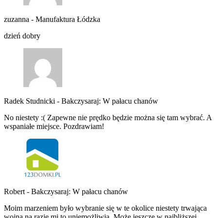
zuzanna
-
Manufaktura Łódzka
dzień dobry
Radek Studnicki
-
Bakczysaraj: W pałacu chanów
No niestety :( Zapewne nie prędko będzie można się tam wybrać. A
wspaniałe miejsce. Pozdrawiam!
Robert
-
Bakczysaraj: W pałacu chanów
Moim marzeniem było wybranie się w te okolice niestety trwająca
wojna na razie mi to uniemożliwia. Może jeszcze w najbliższej…