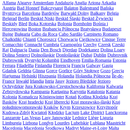
Alfama
Algarve
Amsterdam
Andaluzja
Anglia
Ariona
Arkadia
Austria
Bad Honnef
Bakczysaraj
Balaton
Balestrand
Bańska
Bystrzyca
Barcelona
Bardejów
Barwałd Dolny
Bałkany
Belgia
Belgrad
Berlin
Beskid Niski
Beskid Śląski
Beskid Żywiecki
Beskidy
Bled
Boka Kotorska
Bolonia
Bornholm
Bośnia i
Hercegowina
Boston
Brabancja Północna
Bratysława
Budapeszt
Bujne
Bułgaria
Cabo da Roca
Cabo Sardão
Carpineto Romano
Chalkidiki
Chianti
Choroszcz
Chorwacja
Ciężkowice
Cinque Terre
Comacchio
Connacht
Cumbria
Czarnogóra
Czechy
Czersk
Czeski
Raj
Dalmacja
Dania
Den Bosch
Djerdap
Dodekanez
Dolina Loary
Dolina Śmierci
Dolnośląskie
Donlośląskie
Dubaj
Dublin
Dubrovnik
Dubrownik
Dystrykt Kolumbii
Eindhoven
Emilia-Romania
Estonia
Ferrara
Filadelfia
Finlandia
Florencja
Francja
Galway
Gauja
Gdańsk
Geldria
Glinna
Gorce
Gorlice
Góry Stołowe
Gozo
Grecja
Harjumaa
Helsinki
Hiszpania
Holandia
Holandia Północna
Île-de-
France
Inwałd
Irlandia
Istria
Jassy
Jezioro Bledzkie
Jezioro
Ochrydzkie
Jura Krakowsko-Częstochowska
Kalifornia
Kalwaria
Zebrzydowska
Kampania
Kartagina
Karyntia
Katalonia
Katania
Kolonia
Komańcza
Königswinter
Kotań
Kotlina Kłodzka
Kraj
Basków
Kraj hradecki
Kraj liberecki
Kraj morawsko-śląski
Kraj
południowomorawski
Kraków
Krym
Krzeszowice
Krzyżtopór
Kudowa-Zdrój
Kwiatoń
Kłodzko
Lacjum
Lake District
Lanckorona
Lanzarote
Las Vegas
Lasy Janowskie
Lednice
Liège
Liguria
Limburgia
Lizbona
Londyn
Lourdes
Lubelskie
Lublana
Maastricht
Macedonia
Macedonia Środkowa
Madryt
Maine-et-Loire
Malta