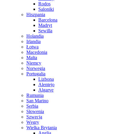
Rodos
Saloniki
Hiszpania
Barcelona
Madryt
Sewilla
Holandia
Irlandia
Łotwa
Macedonia
Malta
Niemcy
Norwegia
Portugalia
Lizbona
Alentejo
Algarve
Rumunia
San Marino
Serbia
Słowenia
Szwecja
Węgry
Wielka Brytania
Anglia