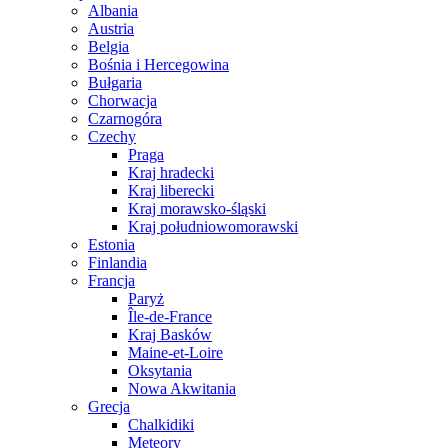
Albania
Austria
Belgia
Bośnia i Hercegowina
Bułgaria
Chorwacja
Czarnogóra
Czechy
Praga
Kraj hradecki
Kraj liberecki
Kraj morawsko-śląski
Kraj południowomorawski
Estonia
Finlandia
Francja
Paryż
Île-de-France
Kraj Basków
Maine-et-Loire
Oksytania
Nowa Akwitania
Grecja
Chalkidiki
Meteory