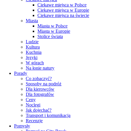
Ciekawe miejsca w Polsce
Ciekawe miejsca w Europie
Ciekawe miejsca na świecie
Miasta
Miasta w Polsce
Miasta w Europie
Stolice świata
Ludzie
Kultura
Kuchnia
Języki
W górach
Na łonie natury
Porady
Co zobaczyć?
Sposoby na podróż
Dla kierowców
Dla fotografów
Ceny
Noclegi
Jak dojechać?
Transport i komunikacja
Recenzje
Pomysły