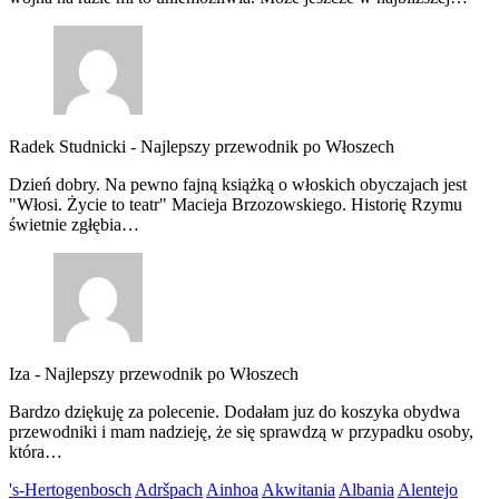
Radek Studnicki
-
Najlepszy przewodnik po Włoszech
Dzień dobry. Na pewno fajną książką o włoskich obyczajach jest
"Włosi. Życie to teatr" Macieja Brzozowskiego. Historię Rzymu
świetnie zgłębia…
Iza
-
Najlepszy przewodnik po Włoszech
Bardzo dziękuję za polecenie. Dodałam juz do koszyka obydwa
przewodniki i mam nadzieję, że się sprawdzą w przypadku osoby,
która…
's-Hertogenbosch
Adršpach
Ainhoa
Akwitania
Albania
Alentejo