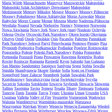
Maria Wörth
Massachusetts
Maurzyce
Mazowieckie
Małopolska
Małopolski Szlak Architektury Drewnianej
Małopolskie
Medziugorie
Meteory
Mikulov
Mojave
Morawy
Morawy Północne
Morawy Południowe
Morze Adriatyckie
Morze Azowskie
Morze
Bałtyckie
Morze Czarne
Mostar
Moszna
Murter
Nadrenia-Północna
Westfalia
Neapol
Nevada
Nieborów
Niemcy
Nijmegen
Norwegia
Nowa Akwitania
Nowy Jork
Nowy Jork (stan)
Nuuksio
Ochryda
Odessa
Ojców
Ojcowski Park Narodowy
Okręg borski
Oksytania
Olsztyn
Omiš
Opole
Opolskie
Oslo
Pacanów
Palermo
Pamukkale
Park Narodowy Sekwoi
Paryż
Pensylwania
Pentowo
Pieniny
Piza
Plymouth
Podgorica
Podkarpackie
Podlaskie
Pogórze Rożnowskie
Pogorzelica
Polesie
Poleski Park Narodowy
Polska
Pomorskie
Portugalia
Pozzuoli
Praga
Prowansja
Rawenna
Regietów
Rodos
Rovinj
Roztocze
Rumunia
Rzepedź
Rzym
Saloniki
San Galgano
San Marino
Sandomierz
Sarajewo
Sardynia
Segni
Serbia
Sewilla
Sigulda
Skandynawia
Skopje
Śląskie
Sofia
Sogn og Fjordane
Sognefjord
Stare Załucze
Štramberk
Sudak
Suwalski Park
Krajobrazowy
Suwalszczyzna
świat
Świętokrzyskie
Sycylia
Szczecin
Szkodra
Sztokholm
Szwecja
Szybenik
Słowacja
Słowenia
Tallinn
Taormina
Tavira
Temesz
Tesalia
Tihany
Timişoara
Toskania
Tunezja
Tunis
Turaida
Turcja
Tyniec
Ukraina
Umag
Urszulin
USA
Uusimaa
Valletta
Valley of Fire
Veszprém
Voznesensk
Wadowice
Walonia
Wambierzyce
Warmińsko-mazurskie
Warszawa
Waszyngton
Watykan
Węgry
Wenecja
Wenecja Euganejska
Wiedeń
Wielka Brytania
Wisła
Wörthersee
Wrocław
Wysowa-Zdrój
Wyspy