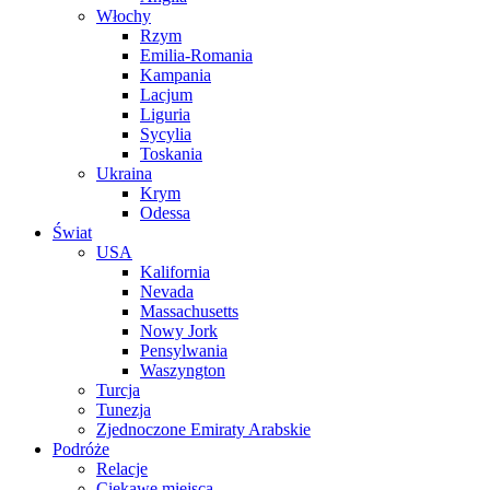
Włochy
Rzym
Emilia-Romania
Kampania
Lacjum
Liguria
Sycylia
Toskania
Ukraina
Krym
Odessa
Świat
USA
Kalifornia
Nevada
Massachusetts
Nowy Jork
Pensylwania
Waszyngton
Turcja
Tunezja
Zjednoczone Emiraty Arabskie
Podróże
Relacje
Ciekawe miejsca