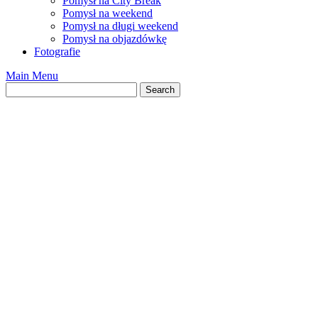
Pomysł na City Break
Pomysł na weekend
Pomysł na długi weekend
Pomysł na objazdówkę
Fotografie
Main Menu