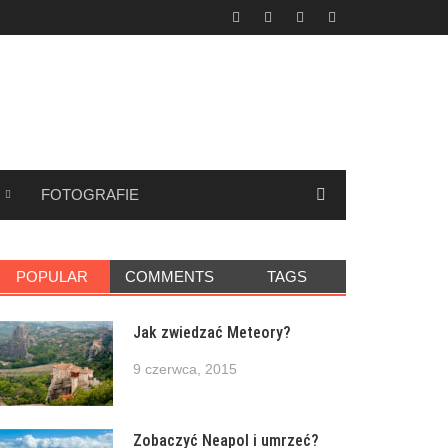
FOTOGRAFIE
POPULAR
COMMENTS
TAGS
Jak zwiedzać Meteory?
9 czerwca, 2015
Zobaczyć Neapol i umrzeć?