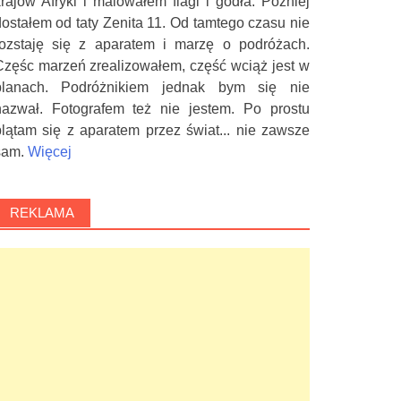
krajów Afryki i malowałem flagi i godła. Później
dostałem od taty Zenita 11. Od tamtego czasu nie
rozstaję się z aparatem i marzę o podróżach.
Częśc marzeń zrealizowałem, część wciąż jest w
planach. Podróżnikiem jednak bym się nie
nazwał. Fotografem też nie jestem. Po prostu
plątam się z aparatem przez świat... nie zawsze
sam.
Więcej
REKLAMA