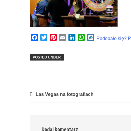
Facebook
Twitter
Pinterest
Email
LinkedIn
WhatsApp
Wykop
Podobało się? Po
POSTED UNDER
Post
Las Vegas na fotografiach
navigation
Dodaj komentarz