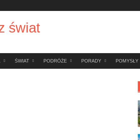
z świat
A
ŚWIAT
PODRÓŻE
PORADY
POMYSŁY