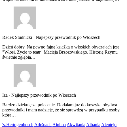
Radek Studnicki
-
Najlepszy przewodnik po Włoszech
Dzień dobry. Na pewno fajną książką o włoskich obyczajach jest
"Włosi. Życie to teatr" Macieja Brzozowskiego. Historię Rzymu
świetnie zgłębia…
Iza
-
Najlepszy przewodnik po Włoszech
Bardzo dziękuję za polecenie. Dodałam juz do koszyka obydwa
przewodniki i mam nadzieję, że się sprawdzą w przypadku osoby,
która…
's-Hertogenbosch
Adršpach
Ainhoa
Akwitania
Albania
Alentejo