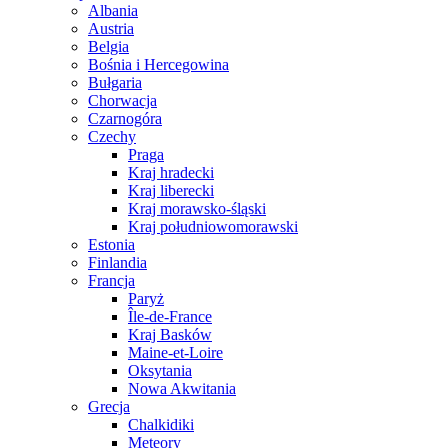
Albania
Austria
Belgia
Bośnia i Hercegowina
Bułgaria
Chorwacja
Czarnogóra
Czechy
Praga
Kraj hradecki
Kraj liberecki
Kraj morawsko-śląski
Kraj południowomorawski
Estonia
Finlandia
Francja
Paryż
Île-de-France
Kraj Basków
Maine-et-Loire
Oksytania
Nowa Akwitania
Grecja
Chalkidiki
Meteory