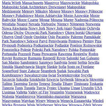
Maria Wörth
Massachusetts
Maurzyce
Mazowieckie
Małopolska
Małopolski Szlak Architektury Drewnianej
Małopolskie
Medziugorie
Meteory
Mikulov
Mojave
Morawy
Morawy Północne
Morawy Południowe
Morze Adriatyckie
Morze Azowskie
Morze
Bałtyckie
Morze Czarne
Mostar
Moszna
Murter
Nadrenia-Północna
Westfalia
Neapol
Nevada
Nieborów
Niemcy
Nijmegen
Norwegia
Nowa Akwitania
Nowy Jork
Nowy Jork (stan)
Nuuksio
Ochryda
Odessa
Ojców
Ojcowski Park Narodowy
Okręg borski
Oksytania
Olsztyn
Omiš
Opole
Opolskie
Oslo
Pacanów
Palermo
Pamukkale
Park Narodowy Sekwoi
Paryż
Pensylwania
Pentowo
Pieniny
Piza
Plymouth
Podgorica
Podkarpackie
Podlaskie
Pogórze Rożnowskie
Pogorzelica
Polesie
Poleski Park Narodowy
Polska
Pomorskie
Portugalia
Pozzuoli
Praga
Prowansja
Rawenna
Regietów
Rodos
Rovinj
Roztocze
Rumunia
Rzepedź
Rzym
Saloniki
San Galgano
San Marino
Sandomierz
Sarajewo
Sardynia
Segni
Serbia
Sewilla
Sigulda
Skandynawia
Skopje
Śląskie
Sofia
Sogn og Fjordane
Sognefjord
Stare Załucze
Štramberk
Sudak
Suwalski Park
Krajobrazowy
Suwalszczyzna
świat
Świętokrzyskie
Sycylia
Szczecin
Szkodra
Sztokholm
Szwecja
Szybenik
Słowacja
Słowenia
Tallinn
Taormina
Tavira
Temesz
Tesalia
Tihany
Timişoara
Toskania
Tunezja
Tunis
Turaida
Turcja
Tyniec
Ukraina
Umag
Urszulin
USA
Uusimaa
Valletta
Valley of Fire
Veszprém
Voznesensk
Wadowice
Walonia
Wambierzyce
Warmińsko-mazurskie
Warszawa
Waszyngton
Watykan
Węgry
Wenecja
Wenecja Euganejska
Wiedeń
Wielka Brytania
Wisła
Wörthersee
Wrocław
Wysowa-Zdrój
Wyspy