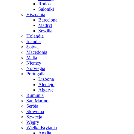
Rodos
Saloniki
Hiszpania
Barcelona
Madryt
Sewilla
Holandia
Irlandia
Łotwa
Macedonia
Malta
Niemcy
Norwegia
Portugalia
Lizbona
Alentejo
Algarve
Rumunia
San Marino
Serbia
Słowenia
Szwecja
Węgry
Wielka Brytania
Anglia