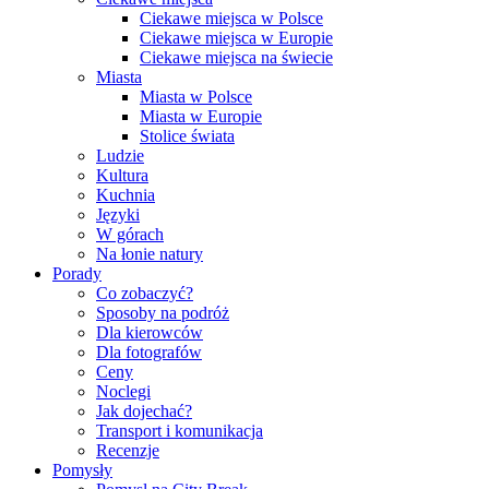
Ciekawe miejsca w Polsce
Ciekawe miejsca w Europie
Ciekawe miejsca na świecie
Miasta
Miasta w Polsce
Miasta w Europie
Stolice świata
Ludzie
Kultura
Kuchnia
Języki
W górach
Na łonie natury
Porady
Co zobaczyć?
Sposoby na podróż
Dla kierowców
Dla fotografów
Ceny
Noclegi
Jak dojechać?
Transport i komunikacja
Recenzje
Pomysły