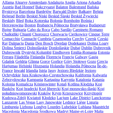
Alfama
Algarve
Amsterdam
Andaluzja
Anglia
Ariona
Arkadia
Austria
Bad Honnef
Bakczysaraj
Balaton
Balestrand
Bańska
Bystrzyca
Barcelona
Bardejów
Barwałd Dolny
Bałkany
Belgia
Belgrad
Berlin
Beskid Niski
Beskid Śląski
Beskid Żywiecki
Beskidy
Bled
Boka Kotorska
Bolonia
Bornholm
Bośnia i
Hercegowina
Boston
Brabancja Północna
Bratysława
Budapeszt
Bujne
Bułgaria
Cabo da Roca
Cabo Sardão
Carpineto Romano
Chalkidiki
Chianti
Choroszcz
Chorwacja
Ciężkowice
Cinque Terre
Comacchio
Connacht
Cumbria
Czarnogóra
Czechy
Czersk
Czeski
Raj
Dalmacja
Dania
Den Bosch
Djerdap
Dodekanez
Dolina Loary
Dolina Śmierci
Dolnośląskie
Donlośląskie
Dubaj
Dublin
Dubrovnik
Dubrownik
Dystrykt Kolumbii
Eindhoven
Emilia-Romania
Estonia
Ferrara
Filadelfia
Finlandia
Florencja
Francja
Galway
Gauja
Gdańsk
Geldria
Glinna
Gorce
Gorlice
Góry Stołowe
Gozo
Grecja
Harjumaa
Helsinki
Hiszpania
Holandia
Holandia Północna
Île-de-
France
Inwałd
Irlandia
Istria
Jassy
Jezioro Bledzkie
Jezioro
Ochrydzkie
Jura Krakowsko-Częstochowska
Kalifornia
Kalwaria
Zebrzydowska
Kampania
Kartagina
Karyntia
Katalonia
Katania
Kolonia
Komańcza
Königswinter
Kotań
Kotlina Kłodzka
Kraj
Basków
Kraj hradecki
Kraj liberecki
Kraj morawsko-śląski
Kraj
południowomorawski
Kraków
Krym
Krzeszowice
Krzyżtopór
Kudowa-Zdrój
Kwiatoń
Kłodzko
Lacjum
Lake District
Lanckorona
Lanzarote
Las Vegas
Lasy Janowskie
Lednice
Liège
Liguria
Limburgia
Lizbona
Londyn
Lourdes
Lubelskie
Lublana
Maastricht
Macedonia
Macedonia Środkowa
Madryt
Maine-et-Loire
Malta