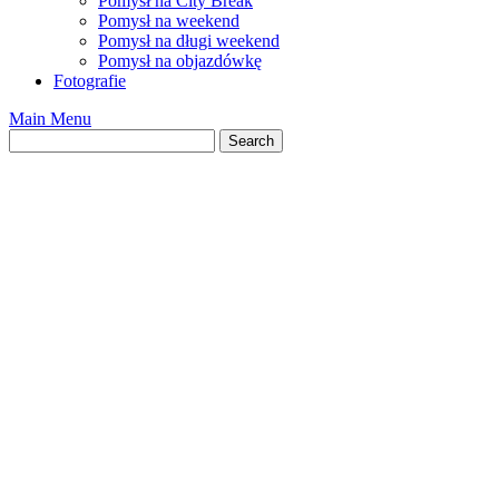
Pomysł na City Break
Pomysł na weekend
Pomysł na długi weekend
Pomysł na objazdówkę
Fotografie
Main Menu