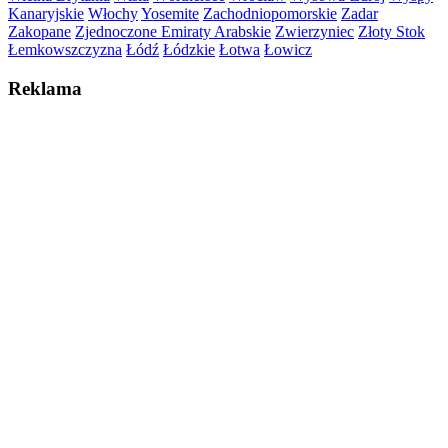
Kanaryjskie
Włochy
Yosemite
Zachodniopomorskie
Zadar
Zakopane
Zjednoczone Emiraty Arabskie
Zwierzyniec
Złoty Stok
Łemkowszczyzna
Łódź
Łódzkie
Łotwa
Łowicz
Reklama