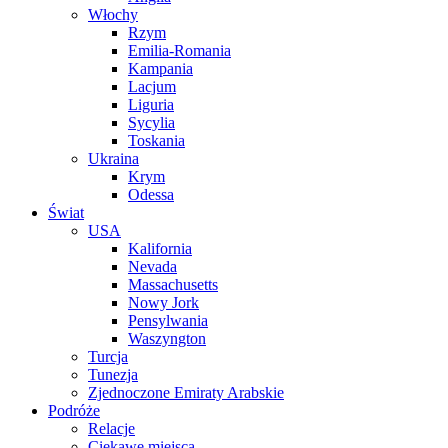
Włochy
Rzym
Emilia-Romania
Kampania
Lacjum
Liguria
Sycylia
Toskania
Ukraina
Krym
Odessa
Świat
USA
Kalifornia
Nevada
Massachusetts
Nowy Jork
Pensylwania
Waszyngton
Turcja
Tunezja
Zjednoczone Emiraty Arabskie
Podróże
Relacje
Ciekawe miejsca