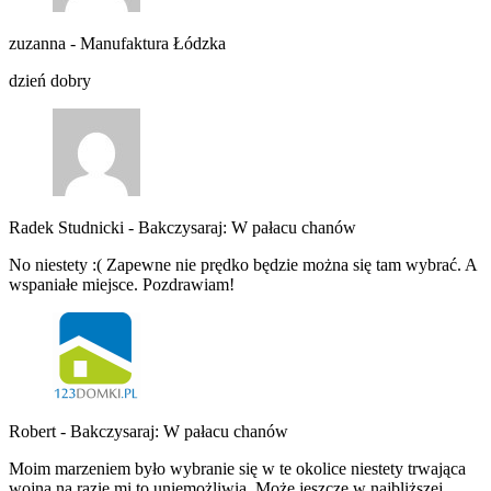
zuzanna
-
Manufaktura Łódzka
dzień dobry
Radek Studnicki
-
Bakczysaraj: W pałacu chanów
No niestety :( Zapewne nie prędko będzie można się tam wybrać. A
wspaniałe miejsce. Pozdrawiam!
Robert
-
Bakczysaraj: W pałacu chanów
Moim marzeniem było wybranie się w te okolice niestety trwająca
wojna na razie mi to uniemożliwia. Może jeszcze w najbliższej…