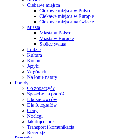
Ciekawe miejsca
Ciekawe miejsca w Polsce
Ciekawe miejsca w Europie
Ciekawe miejsca na świecie
Miasta
Miasta w Polsce
Miasta w Europie
Stolice świata
Ludzie
Kultura
Kuchnia
Języki
W górach
Na łonie natury
Porady
Co zobaczyć?
Sposoby na podróż
Dla kierowców
Dla fotografów
Ceny
Noclegi
Jak dojechać?
Transport i komunikacja
Recenzje