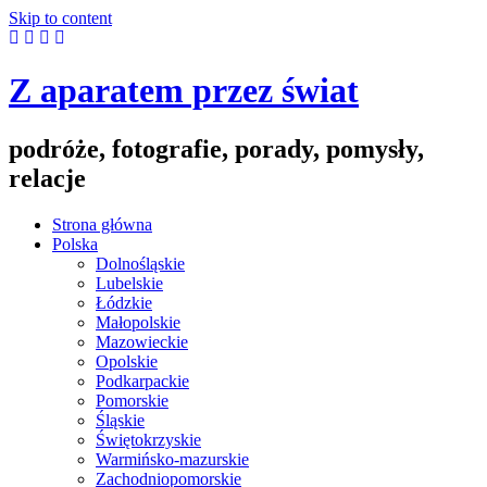
Skip to content
Z aparatem przez świat
podróże, fotografie, porady, pomysły,
relacje
Strona główna
Polska
Dolnośląskie
Lubelskie
Łódzkie
Małopolskie
Mazowieckie
Opolskie
Podkarpackie
Pomorskie
Śląskie
Świętokrzyskie
Warmińsko-mazurskie
Zachodniopomorskie