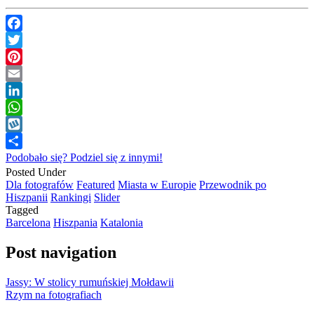
Facebook
Twitter
Pinterest
Email
LinkedIn
WhatsApp
Wykop
Podobało się? Podziel się z innymi!
Posted Under
Dla fotografów
Featured
Miasta w Europie
Przewodnik po
Hiszpanii
Rankingi
Slider
Tagged
Barcelona
Hiszpania
Katalonia
Post navigation
Jassy: W stolicy rumuńskiej Mołdawii
Rzym na fotografiach