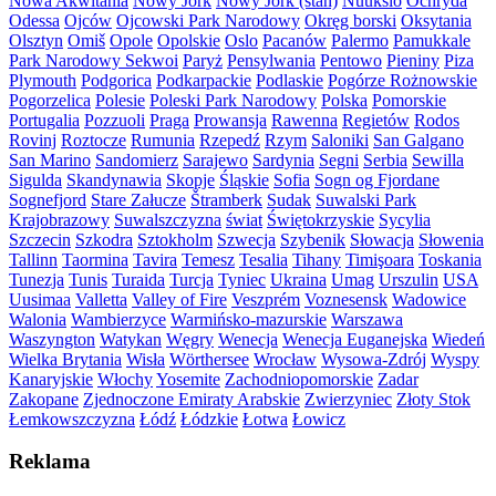
Nowa Akwitania
Nowy Jork
Nowy Jork (stan)
Nuuksio
Ochryda
Odessa
Ojców
Ojcowski Park Narodowy
Okręg borski
Oksytania
Olsztyn
Omiš
Opole
Opolskie
Oslo
Pacanów
Palermo
Pamukkale
Park Narodowy Sekwoi
Paryż
Pensylwania
Pentowo
Pieniny
Piza
Plymouth
Podgorica
Podkarpackie
Podlaskie
Pogórze Rożnowskie
Pogorzelica
Polesie
Poleski Park Narodowy
Polska
Pomorskie
Portugalia
Pozzuoli
Praga
Prowansja
Rawenna
Regietów
Rodos
Rovinj
Roztocze
Rumunia
Rzepedź
Rzym
Saloniki
San Galgano
San Marino
Sandomierz
Sarajewo
Sardynia
Segni
Serbia
Sewilla
Sigulda
Skandynawia
Skopje
Śląskie
Sofia
Sogn og Fjordane
Sognefjord
Stare Załucze
Štramberk
Sudak
Suwalski Park
Krajobrazowy
Suwalszczyzna
świat
Świętokrzyskie
Sycylia
Szczecin
Szkodra
Sztokholm
Szwecja
Szybenik
Słowacja
Słowenia
Tallinn
Taormina
Tavira
Temesz
Tesalia
Tihany
Timişoara
Toskania
Tunezja
Tunis
Turaida
Turcja
Tyniec
Ukraina
Umag
Urszulin
USA
Uusimaa
Valletta
Valley of Fire
Veszprém
Voznesensk
Wadowice
Walonia
Wambierzyce
Warmińsko-mazurskie
Warszawa
Waszyngton
Watykan
Węgry
Wenecja
Wenecja Euganejska
Wiedeń
Wielka Brytania
Wisła
Wörthersee
Wrocław
Wysowa-Zdrój
Wyspy
Kanaryjskie
Włochy
Yosemite
Zachodniopomorskie
Zadar
Zakopane
Zjednoczone Emiraty Arabskie
Zwierzyniec
Złoty Stok
Łemkowszczyzna
Łódź
Łódzkie
Łotwa
Łowicz
Reklama