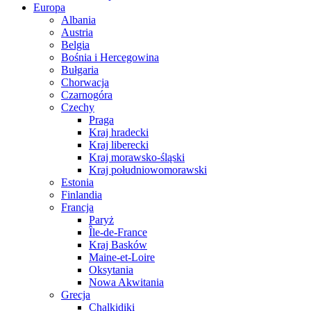
Europa
Albania
Austria
Belgia
Bośnia i Hercegowina
Bułgaria
Chorwacja
Czarnogóra
Czechy
Praga
Kraj hradecki
Kraj liberecki
Kraj morawsko-śląski
Kraj południowomorawski
Estonia
Finlandia
Francja
Paryż
Île-de-France
Kraj Basków
Maine-et-Loire
Oksytania
Nowa Akwitania
Grecja
Chalkidiki