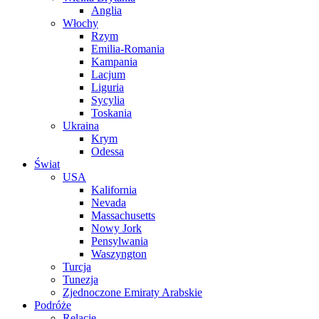
Anglia
Włochy
Rzym
Emilia-Romania
Kampania
Lacjum
Liguria
Sycylia
Toskania
Ukraina
Krym
Odessa
Świat
USA
Kalifornia
Nevada
Massachusetts
Nowy Jork
Pensylwania
Waszyngton
Turcja
Tunezja
Zjednoczone Emiraty Arabskie
Podróże
Relacje