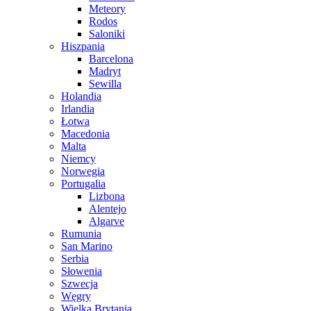
Meteory
Rodos
Saloniki
Hiszpania
Barcelona
Madryt
Sewilla
Holandia
Irlandia
Łotwa
Macedonia
Malta
Niemcy
Norwegia
Portugalia
Lizbona
Alentejo
Algarve
Rumunia
San Marino
Serbia
Słowenia
Szwecja
Węgry
Wielka Brytania