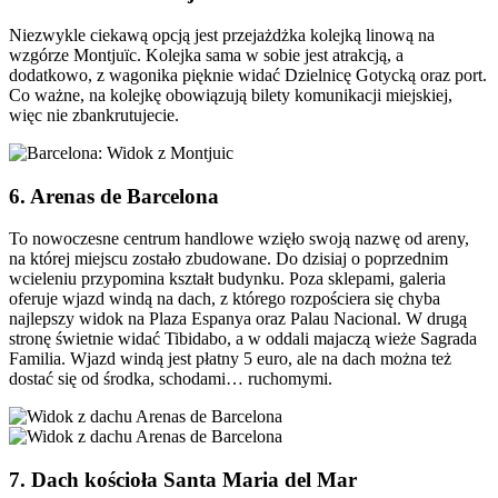
Niezwykle ciekawą opcją jest przejażdżka kolejką linową na
wzgórze Montjuïc. Kolejka sama w sobie jest atrakcją, a
dodatkowo, z wagonika pięknie widać Dzielnicę Gotycką oraz port.
Co ważne, na kolejkę obowiązują bilety komunikacji miejskiej,
więc nie zbankrutujecie.
6. Arenas de Barcelona
To nowoczesne centrum handlowe wzięło swoją nazwę od areny,
na której miejscu zostało zbudowane. Do dzisiaj o poprzednim
wcieleniu przypomina kształt budynku. Poza sklepami, galeria
oferuje wjazd windą na dach, z którego rozpościera się chyba
najlepszy widok na Plaza Espanya oraz Palau Nacional. W drugą
stronę świetnie widać Tibidabo, a w oddali majaczą wieże Sagrada
Familia. Wjazd windą jest płatny 5 euro, ale na dach można też
dostać się od środka, schodami… ruchomymi.
7. Dach kościoła Santa Maria del Mar