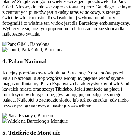
planie? Znajdziecie go na większości zdjęć i pocztówek. To Park
Güell. Niezwykłe miejsce zaprojektowane przez Gaudiego. Jednym
z centralnych punktów jest fikuśny taras widokowy, z którego
świetnie widać miasto. To właśnie tutaj wykonano miliardy
fotografii i to właśnie ten widok jest dla Barcelony emblematyczny.
Wybierzcie się późnym popołudniem lub o zachodzie słońca dla
najlepszego światła.
4. Palau Nacional
Kolejny pocztówkowy widok na Barcelonę. Ze schodów przed
Palau Nacional, u stóp wzgórza Montjuïc, pięknie widać słynne
magiczne fontanny, Plaza Espanya z charakterystycznymi wieżami,
kawałek miasta oraz szczyt Tibidabo. Jeżeli staniecie na placu i
popatrzycie w drugą stronę, gwarantuję piękne zdjęcie samego
pałacu. Najlepiej o zachodzie słońca lub tuż po zmroku, gdy niebo
jeszcze jest granatowe, a miasto już oświetlone.
5. Telefèric de Montjuïc