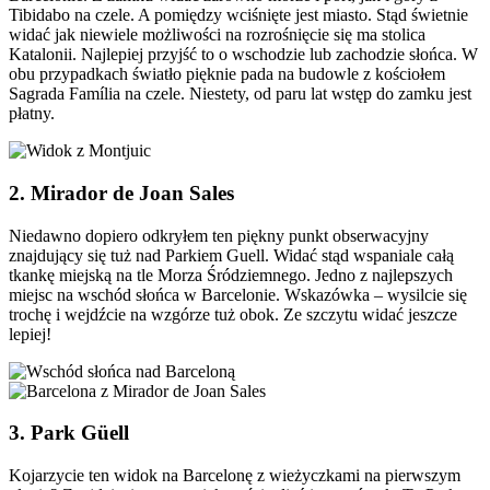
Tibidabo na czele. A pomiędzy wciśnięte jest miasto. Stąd świetnie
widać jak niewiele możliwości na rozrośnięcie się ma stolica
Katalonii. Najlepiej przyjść to o wschodzie lub zachodzie słońca. W
obu przypadkach światło pięknie pada na budowle z kościołem
Sagrada Família na czele. Niestety, od paru lat wstęp do zamku jest
płatny.
2. Mirador de Joan Sales
Niedawno dopiero odkryłem ten piękny punkt obserwacyjny
znajdujący się tuż nad Parkiem Guell. Widać stąd wspaniale całą
tkankę miejską na tle Morza Śródziemnego. Jedno z najlepszych
miejsc na wschód słońca w Barcelonie. Wskazówka – wysilcie się
trochę i wejdźcie na wzgórze tuż obok. Ze szczytu widać jeszcze
lepiej!
3. Park Güell
Kojarzycie ten widok na Barcelonę z wieżyczkami na pierwszym