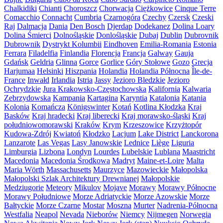
Chalkidiki
Chianti
Choroszcz
Chorwacja
Ciężkowice
Cinque Terre
Comacchio
Connacht
Cumbria
Czarnogóra
Czechy
Czersk
Czeski
Raj
Dalmacja
Dania
Den Bosch
Djerdap
Dodekanez
Dolina Loary
Dolina Śmierci
Dolnośląskie
Donlośląskie
Dubaj
Dublin
Dubrovnik
Dubrownik
Dystrykt Kolumbii
Eindhoven
Emilia-Romania
Estonia
Ferrara
Filadelfia
Finlandia
Florencja
Francja
Galway
Gauja
Gdańsk
Geldria
Glinna
Gorce
Gorlice
Góry Stołowe
Gozo
Grecja
Harjumaa
Helsinki
Hiszpania
Holandia
Holandia Północna
Île-de-
France
Inwałd
Irlandia
Istria
Jassy
Jezioro Bledzkie
Jezioro
Ochrydzkie
Jura Krakowsko-Częstochowska
Kalifornia
Kalwaria
Zebrzydowska
Kampania
Kartagina
Karyntia
Katalonia
Katania
Kolonia
Komańcza
Königswinter
Kotań
Kotlina Kłodzka
Kraj
Basków
Kraj hradecki
Kraj liberecki
Kraj morawsko-śląski
Kraj
południowomorawski
Kraków
Krym
Krzeszowice
Krzyżtopór
Kudowa-Zdrój
Kwiatoń
Kłodzko
Lacjum
Lake District
Lanckorona
Lanzarote
Las Vegas
Lasy Janowskie
Lednice
Liège
Liguria
Limburgia
Lizbona
Londyn
Lourdes
Lubelskie
Lublana
Maastricht
Macedonia
Macedonia Środkowa
Madryt
Maine-et-Loire
Malta
Maria Wörth
Massachusetts
Maurzyce
Mazowieckie
Małopolska
Małopolski Szlak Architektury Drewnianej
Małopolskie
Medziugorie
Meteory
Mikulov
Mojave
Morawy
Morawy Północne
Morawy Południowe
Morze Adriatyckie
Morze Azowskie
Morze
Bałtyckie
Morze Czarne
Mostar
Moszna
Murter
Nadrenia-Północna
Westfalia
Neapol
Nevada
Nieborów
Niemcy
Nijmegen
Norwegia