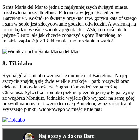
Santa Maria del Mar to jedna z najsłynniejszych świątyń miasta,
rozsławiona przez Ildefonsa Falconesa w jego „Katedrze w
Barcelonie”. Kościół to świetny przykład tzw. gotyku katalońskiego
i sam w sobie jest zdecydowanie godzien odwiedzin. A wisienką na
torcie będzie właśnie widok z jego dachu. Wstęp do kościoła to
jedyne 5 euro, ale jak chcecie zobaczyć z góry Barcelonę, to
musicie zapłacić już 13. Niemniej moim zdaniem warto!
8. Tibidabo
Słynna góra Tibidabo wznosi się dumnie nad Barceloną. Na jej
szczycie znajdują się dwie wielkie atrakcje – park rozrywki oraz
ciekawa budowla kościoła Sagrad Cor zwieńczona rzeźbą
Chrystusa. Sylwetka Tibidabo pięknie prezentuje się gdy patrzymy
ze wzgórza Montjuïc. Jednakże wyjście (lub wyjazd) na samą górę
pozwoli nam ogarnąć wzrokiem całą Barcelonę wraz z okolicami.
Wyższego punktu widokowego w mieście nie ma!