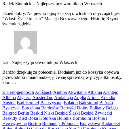
Radek Studnicki
-
Najlepszy przewodnik po Włoszech
Dzień dobry. Na pewno fajną książką o włoskich obyczajach jest
"Włosi. Życie to teatr" Macieja Brzozowskiego. Historię Rzymu
świetnie zgłębia…
Iza
-
Najlepszy przewodnik po Włoszech
Bardzo dziękuję za polecenie. Dodałam juz do koszyka obydwa
przewodniki i mam nadzieję, że się sprawdzą w przypadku osoby,
która…
's-Hertogenbosch
Adršpach
Ainhoa
Akwitania
Albania
Alentejo
Alfama
Algarve
Amsterdam
Andaluzja
Anglia
Ariona
Arkadia
Austria
Bad Honnef
Bakczysaraj
Balaton
Balestrand
Bańska
Bystrzyca
Barcelona
Bardejów
Barwałd Dolny
Bałkany
Belgia
Belgrad
Berlin
Beskid Niski
Beskid Śląski
Beskid Żywiecki
Beskidy
Bled
Boka Kotorska
Bolonia
Bornholm
Bośnia i
Hercegowina
Boston
Brabancja Północna
Bratysława
Budapeszt
Bujne
Bułgaria
Cabo da Roca
Cabo Sardão
Carpineto Romano