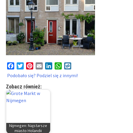
Facebook
Twitter
Pinterest
Email
LinkedIn
WhatsApp
Wykop
Podobało się? Podziel się z innymi!
Zobacz również:
Nijmegen: Najstarsze
miasto Holandii