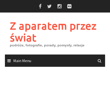
Skip
to
content
Z aparatem przez
świat
podróże, fotografie, porady, pomysły, relacje
Main Menu