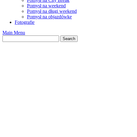
Pomysł na City Break
Pomysł na weekend
Pomysł na długi weekend
Pomysł na objazdówkę
Fotografie
Main Menu