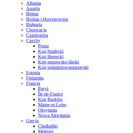
Albania
Austria
Belgia
Bośnia i Hercegowina
Bułgaria
Chorwacja
Czarnogóra
Czechy
Praga
Kraj hradecki
Kraj liberecki
Kraj morawsko-śląski
Kraj południowomorawski
Estonia
Finlandia
Francja
Paryż
Île-de-France
Kraj Basków
Maine-et-Loire
Oksytania
Nowa Akwitania
Grecja
Chalkidiki
Meteory