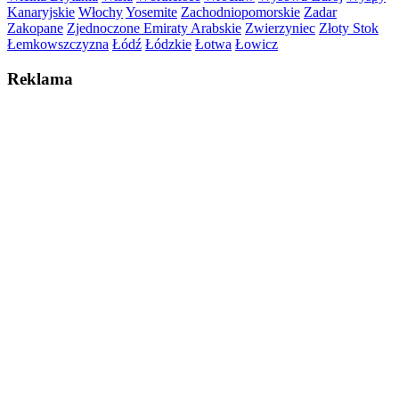
Kanaryjskie
Włochy
Yosemite
Zachodniopomorskie
Zadar
Zakopane
Zjednoczone Emiraty Arabskie
Zwierzyniec
Złoty Stok
Łemkowszczyzna
Łódź
Łódzkie
Łotwa
Łowicz
Reklama