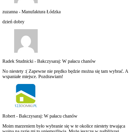
zuzanna
-
Manufaktura Łódzka
dzień dobry
Radek Studnicki
-
Bakczysaraj: W pałacu chanów
No niestety :( Zapewne nie prędko będzie można się tam wybrać. A
wspaniałe miejsce. Pozdrawiam!
Robert
-
Bakczysaraj: W pałacu chanów
Moim marzeniem było wybranie się w te okolice niestety trwająca
wojna na razie mi to uniemożliwia. Może jeszcze w najbliższej…