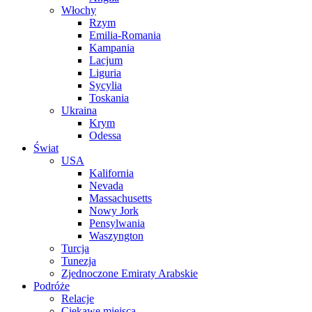
Włochy
Rzym
Emilia-Romania
Kampania
Lacjum
Liguria
Sycylia
Toskania
Ukraina
Krym
Odessa
Świat
USA
Kalifornia
Nevada
Massachusetts
Nowy Jork
Pensylwania
Waszyngton
Turcja
Tunezja
Zjednoczone Emiraty Arabskie
Podróże
Relacje
Ciekawe miejsca