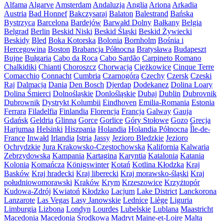
Alfama
Algarve
Amsterdam
Andaluzja
Anglia
Ariona
Arkadia
Austria
Bad Honnef
Bakczysaraj
Balaton
Balestrand
Bańska
Bystrzyca
Barcelona
Bardejów
Barwałd Dolny
Bałkany
Belgia
Belgrad
Berlin
Beskid Niski
Beskid Śląski
Beskid Żywiecki
Beskidy
Bled
Boka Kotorska
Bolonia
Bornholm
Bośnia i
Hercegowina
Boston
Brabancja Północna
Bratysława
Budapeszt
Bujne
Bułgaria
Cabo da Roca
Cabo Sardão
Carpineto Romano
Chalkidiki
Chianti
Choroszcz
Chorwacja
Ciężkowice
Cinque Terre
Comacchio
Connacht
Cumbria
Czarnogóra
Czechy
Czersk
Czeski
Raj
Dalmacja
Dania
Den Bosch
Djerdap
Dodekanez
Dolina Loary
Dolina Śmierci
Dolnośląskie
Donlośląskie
Dubaj
Dublin
Dubrovnik
Dubrownik
Dystrykt Kolumbii
Eindhoven
Emilia-Romania
Estonia
Ferrara
Filadelfia
Finlandia
Florencja
Francja
Galway
Gauja
Gdańsk
Geldria
Glinna
Gorce
Gorlice
Góry Stołowe
Gozo
Grecja
Harjumaa
Helsinki
Hiszpania
Holandia
Holandia Północna
Île-de-
France
Inwałd
Irlandia
Istria
Jassy
Jezioro Bledzkie
Jezioro
Ochrydzkie
Jura Krakowsko-Częstochowska
Kalifornia
Kalwaria
Zebrzydowska
Kampania
Kartagina
Karyntia
Katalonia
Katania
Kolonia
Komańcza
Königswinter
Kotań
Kotlina Kłodzka
Kraj
Basków
Kraj hradecki
Kraj liberecki
Kraj morawsko-śląski
Kraj
południowomorawski
Kraków
Krym
Krzeszowice
Krzyżtopór
Kudowa-Zdrój
Kwiatoń
Kłodzko
Lacjum
Lake District
Lanckorona
Lanzarote
Las Vegas
Lasy Janowskie
Lednice
Liège
Liguria
Limburgia
Lizbona
Londyn
Lourdes
Lubelskie
Lublana
Maastricht
Macedonia
Macedonia Środkowa
Madryt
Maine-et-Loire
Malta