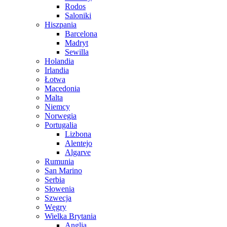
Rodos
Saloniki
Hiszpania
Barcelona
Madryt
Sewilla
Holandia
Irlandia
Łotwa
Macedonia
Malta
Niemcy
Norwegia
Portugalia
Lizbona
Alentejo
Algarve
Rumunia
San Marino
Serbia
Słowenia
Szwecja
Węgry
Wielka Brytania
Anglia