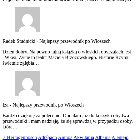
Radek Studnicki
-
Najlepszy przewodnik po Włoszech
Dzień dobry. Na pewno fajną książką o włoskich obyczajach jest
"Włosi. Życie to teatr" Macieja Brzozowskiego. Historię Rzymu
świetnie zgłębia…
Iza
-
Najlepszy przewodnik po Włoszech
Bardzo dziękuję za polecenie. Dodałam juz do koszyka obydwa
przewodniki i mam nadzieję, że się sprawdzą w przypadku osoby,
która…
's-Hertogenbosch
Adršpach
Ainhoa
Akwitania
Albania
Alentejo