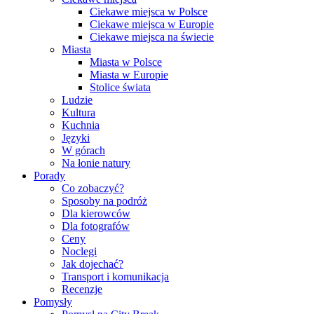
Ciekawe miejsca w Polsce
Ciekawe miejsca w Europie
Ciekawe miejsca na świecie
Miasta
Miasta w Polsce
Miasta w Europie
Stolice świata
Ludzie
Kultura
Kuchnia
Języki
W górach
Na łonie natury
Porady
Co zobaczyć?
Sposoby na podróż
Dla kierowców
Dla fotografów
Ceny
Noclegi
Jak dojechać?
Transport i komunikacja
Recenzje
Pomysły