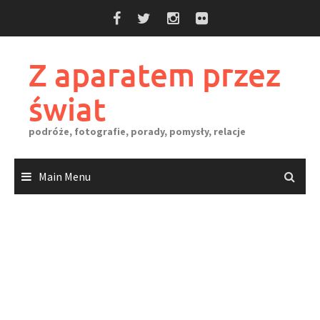
Skip
to
content
Z aparatem przez
świat
podróże, fotografie, porady, pomysły, relacje
Main Menu