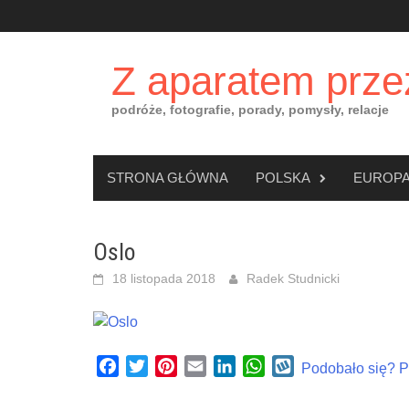
Skip
to
content
Z aparatem prze
podróże, fotografie, porady, pomysły, relacje
STRONA GŁÓWNA
POLSKA
EUROP
Oslo
18 listopada 2018
Radek Studnicki
Facebook
Twitter
Pinterest
Email
LinkedIn
WhatsApp
Wykop
Podobało się? Po