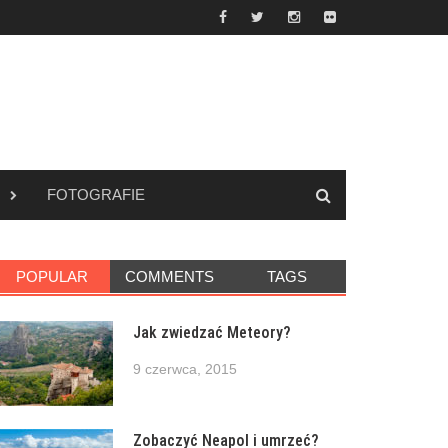
FOTOGRAFIE
POPULAR
COMMENTS
TAGS
Jak zwiedzać Meteory?
9 czerwca, 2015
Zobaczyć Neapol i umrzeć?