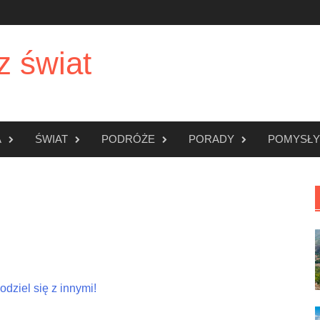
z świat
A
ŚWIAT
PODRÓŻE
PORADY
POMYSŁY
dziel się z innymi!