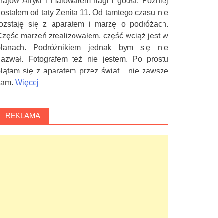
krajów Afryki i malowałem flagi i godła. Później
dostałem od taty Zenita 11. Od tamtego czasu nie
rozstaję się z aparatem i marzę o podróżach.
Częśc marzeń zrealizowałem, część wciąż jest w
planach. Podróżnikiem jednak bym się nie
nazwał. Fotografem też nie jestem. Po prostu
plątam się z aparatem przez świat... nie zawsze
sam.
Więcej
REKLAMA