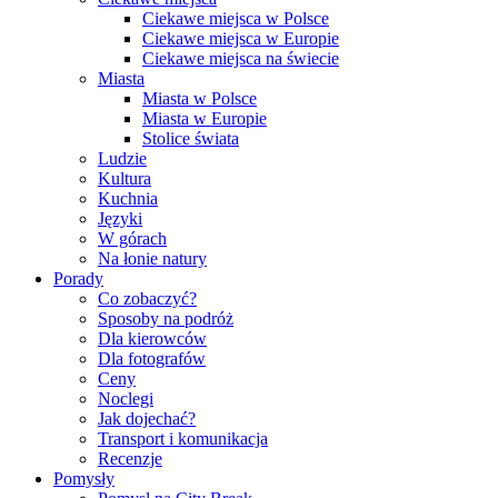
Ciekawe miejsca w Polsce
Ciekawe miejsca w Europie
Ciekawe miejsca na świecie
Miasta
Miasta w Polsce
Miasta w Europie
Stolice świata
Ludzie
Kultura
Kuchnia
Języki
W górach
Na łonie natury
Porady
Co zobaczyć?
Sposoby na podróż
Dla kierowców
Dla fotografów
Ceny
Noclegi
Jak dojechać?
Transport i komunikacja
Recenzje
Pomysły