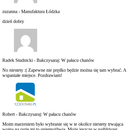
zuzanna
-
Manufaktura Łódzka
dzień dobry
Radek Studnicki
-
Bakczysaraj: W pałacu chanów
No niestety :( Zapewne nie prędko będzie można się tam wybrać. A
wspaniałe miejsce. Pozdrawiam!
Robert
-
Bakczysaraj: W pałacu chanów
Moim marzeniem było wybranie się w te okolice niestety trwająca
wojna na razie mi to uniemożliwia. Może jeszcze w najbliższej…