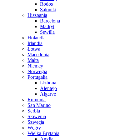
Rodos
Saloniki
Hiszpania
Barcelona
Madryt
Sewilla
Holandia
Irlandia
Łotwa
Macedonia
Malta
Niemcy
Norwegia
Portugalia
Lizbona
Alentejo
Algarve
Rumunia
San Marino
Serbia
Słowenia
Szwecja
Węgry
Wielka Brytania
Anglia