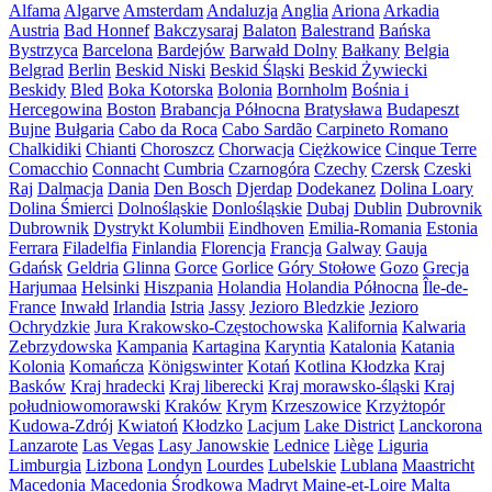
Alfama
Algarve
Amsterdam
Andaluzja
Anglia
Ariona
Arkadia
Austria
Bad Honnef
Bakczysaraj
Balaton
Balestrand
Bańska
Bystrzyca
Barcelona
Bardejów
Barwałd Dolny
Bałkany
Belgia
Belgrad
Berlin
Beskid Niski
Beskid Śląski
Beskid Żywiecki
Beskidy
Bled
Boka Kotorska
Bolonia
Bornholm
Bośnia i
Hercegowina
Boston
Brabancja Północna
Bratysława
Budapeszt
Bujne
Bułgaria
Cabo da Roca
Cabo Sardão
Carpineto Romano
Chalkidiki
Chianti
Choroszcz
Chorwacja
Ciężkowice
Cinque Terre
Comacchio
Connacht
Cumbria
Czarnogóra
Czechy
Czersk
Czeski
Raj
Dalmacja
Dania
Den Bosch
Djerdap
Dodekanez
Dolina Loary
Dolina Śmierci
Dolnośląskie
Donlośląskie
Dubaj
Dublin
Dubrovnik
Dubrownik
Dystrykt Kolumbii
Eindhoven
Emilia-Romania
Estonia
Ferrara
Filadelfia
Finlandia
Florencja
Francja
Galway
Gauja
Gdańsk
Geldria
Glinna
Gorce
Gorlice
Góry Stołowe
Gozo
Grecja
Harjumaa
Helsinki
Hiszpania
Holandia
Holandia Północna
Île-de-
France
Inwałd
Irlandia
Istria
Jassy
Jezioro Bledzkie
Jezioro
Ochrydzkie
Jura Krakowsko-Częstochowska
Kalifornia
Kalwaria
Zebrzydowska
Kampania
Kartagina
Karyntia
Katalonia
Katania
Kolonia
Komańcza
Königswinter
Kotań
Kotlina Kłodzka
Kraj
Basków
Kraj hradecki
Kraj liberecki
Kraj morawsko-śląski
Kraj
południowomorawski
Kraków
Krym
Krzeszowice
Krzyżtopór
Kudowa-Zdrój
Kwiatoń
Kłodzko
Lacjum
Lake District
Lanckorona
Lanzarote
Las Vegas
Lasy Janowskie
Lednice
Liège
Liguria
Limburgia
Lizbona
Londyn
Lourdes
Lubelskie
Lublana
Maastricht
Macedonia
Macedonia Środkowa
Madryt
Maine-et-Loire
Malta