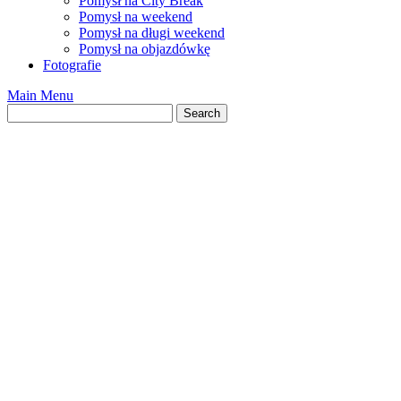
Pomysł na City Break
Pomysł na weekend
Pomysł na długi weekend
Pomysł na objazdówkę
Fotografie
Main Menu