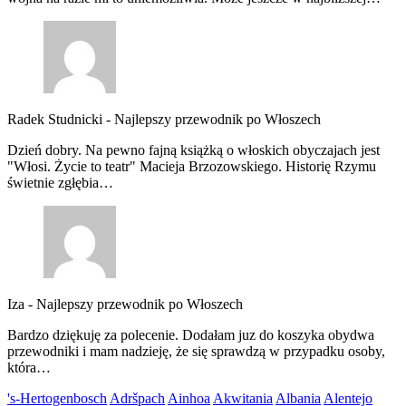
Radek Studnicki
-
Najlepszy przewodnik po Włoszech
Dzień dobry. Na pewno fajną książką o włoskich obyczajach jest
"Włosi. Życie to teatr" Macieja Brzozowskiego. Historię Rzymu
świetnie zgłębia…
Iza
-
Najlepszy przewodnik po Włoszech
Bardzo dziękuję za polecenie. Dodałam juz do koszyka obydwa
przewodniki i mam nadzieję, że się sprawdzą w przypadku osoby,
która…
's-Hertogenbosch
Adršpach
Ainhoa
Akwitania
Albania
Alentejo