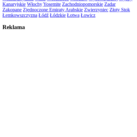
Kanaryjskie
Włochy
Yosemite
Zachodniopomorskie
Zadar
Zakopane
Zjednoczone Emiraty Arabskie
Zwierzyniec
Złoty Stok
Łemkowszczyzna
Łódź
Łódzkie
Łotwa
Łowicz
Reklama