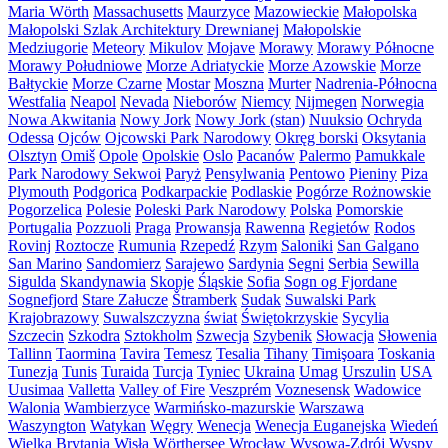
Maria Wörth
Massachusetts
Maurzyce
Mazowieckie
Małopolska
Małopolski Szlak Architektury Drewnianej
Małopolskie
Medziugorie
Meteory
Mikulov
Mojave
Morawy
Morawy Północne
Morawy Południowe
Morze Adriatyckie
Morze Azowskie
Morze
Bałtyckie
Morze Czarne
Mostar
Moszna
Murter
Nadrenia-Północna
Westfalia
Neapol
Nevada
Nieborów
Niemcy
Nijmegen
Norwegia
Nowa Akwitania
Nowy Jork
Nowy Jork (stan)
Nuuksio
Ochryda
Odessa
Ojców
Ojcowski Park Narodowy
Okręg borski
Oksytania
Olsztyn
Omiš
Opole
Opolskie
Oslo
Pacanów
Palermo
Pamukkale
Park Narodowy Sekwoi
Paryż
Pensylwania
Pentowo
Pieniny
Piza
Plymouth
Podgorica
Podkarpackie
Podlaskie
Pogórze Rożnowskie
Pogorzelica
Polesie
Poleski Park Narodowy
Polska
Pomorskie
Portugalia
Pozzuoli
Praga
Prowansja
Rawenna
Regietów
Rodos
Rovinj
Roztocze
Rumunia
Rzepedź
Rzym
Saloniki
San Galgano
San Marino
Sandomierz
Sarajewo
Sardynia
Segni
Serbia
Sewilla
Sigulda
Skandynawia
Skopje
Śląskie
Sofia
Sogn og Fjordane
Sognefjord
Stare Załucze
Štramberk
Sudak
Suwalski Park
Krajobrazowy
Suwalszczyzna
świat
Świętokrzyskie
Sycylia
Szczecin
Szkodra
Sztokholm
Szwecja
Szybenik
Słowacja
Słowenia
Tallinn
Taormina
Tavira
Temesz
Tesalia
Tihany
Timişoara
Toskania
Tunezja
Tunis
Turaida
Turcja
Tyniec
Ukraina
Umag
Urszulin
USA
Uusimaa
Valletta
Valley of Fire
Veszprém
Voznesensk
Wadowice
Walonia
Wambierzyce
Warmińsko-mazurskie
Warszawa
Waszyngton
Watykan
Węgry
Wenecja
Wenecja Euganejska
Wiedeń
Wielka Brytania
Wisła
Wörthersee
Wrocław
Wysowa-Zdrój
Wyspy