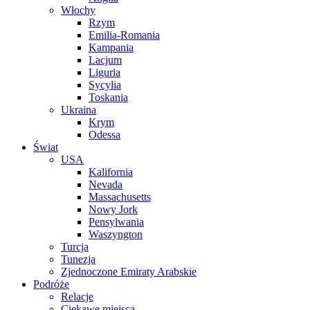
Włochy
Rzym
Emilia-Romania
Kampania
Lacjum
Liguria
Sycylia
Toskania
Ukraina
Krym
Odessa
Świat
USA
Kalifornia
Nevada
Massachusetts
Nowy Jork
Pensylwania
Waszyngton
Turcja
Tunezja
Zjednoczone Emiraty Arabskie
Podróże
Relacje
Ciekawe miejsca