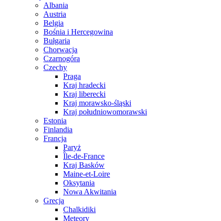
Albania
Austria
Belgia
Bośnia i Hercegowina
Bułgaria
Chorwacja
Czarnogóra
Czechy
Praga
Kraj hradecki
Kraj liberecki
Kraj morawsko-śląski
Kraj południowomorawski
Estonia
Finlandia
Francja
Paryż
Île-de-France
Kraj Basków
Maine-et-Loire
Oksytania
Nowa Akwitania
Grecja
Chalkidiki
Meteory