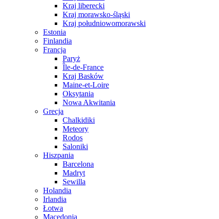
Kraj liberecki
Kraj morawsko-śląski
Kraj południowomorawski
Estonia
Finlandia
Francja
Paryż
Île-de-France
Kraj Basków
Maine-et-Loire
Oksytania
Nowa Akwitania
Grecja
Chalkidiki
Meteory
Rodos
Saloniki
Hiszpania
Barcelona
Madryt
Sewilla
Holandia
Irlandia
Łotwa
Macedonia