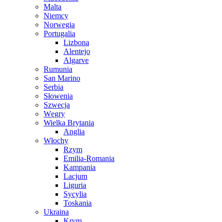
Malta
Niemcy
Norwegia
Portugalia
Lizbona
Alentejo
Algarve
Rumunia
San Marino
Serbia
Słowenia
Szwecja
Węgry
Wielka Brytania
Anglia
Włochy
Rzym
Emilia-Romania
Kampania
Lacjum
Liguria
Sycylia
Toskania
Ukraina
Krym