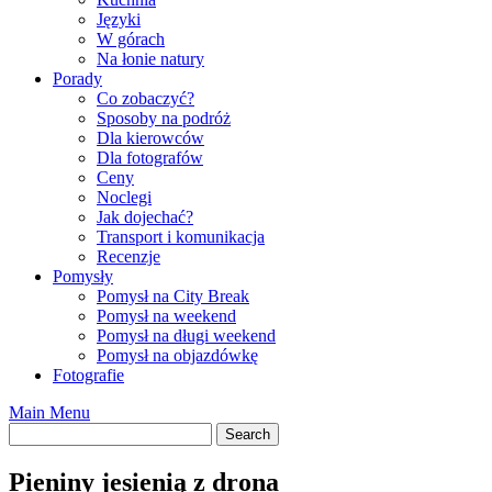
Języki
W górach
Na łonie natury
Porady
Co zobaczyć?
Sposoby na podróż
Dla kierowców
Dla fotografów
Ceny
Noclegi
Jak dojechać?
Transport i komunikacja
Recenzje
Pomysły
Pomysł na City Break
Pomysł na weekend
Pomysł na długi weekend
Pomysł na objazdówkę
Fotografie
Main Menu
Pieniny jesienią z drona