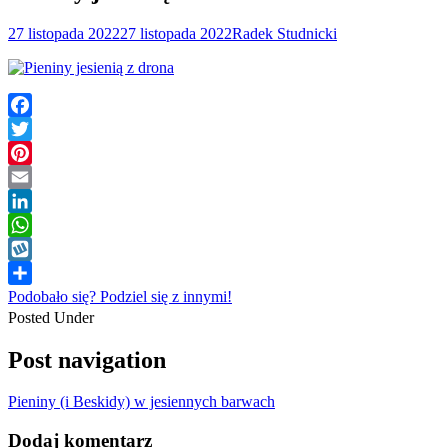
27 listopada 2022
27 listopada 2022
Radek Studnicki
Facebook
Twitter
Pinterest
Email
LinkedIn
WhatsApp
Wykop
Podobało się? Podziel się z innymi!
Posted Under
Post navigation
Pieniny (i Beskidy) w jesiennych barwach
Dodaj komentarz