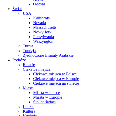
Odessa
Świat
USA
Kalifornia
Nevada
Massachusetts
Nowy Jork
Pensylwania
Waszyngton
Turcja
Tunezja
Zjednoczone Emiraty Arabskie
Podróże
Relacje
Ciekawe miejsca
Ciekawe miejsca w Polsce
Ciekawe miejsca w Europie
Ciekawe miejsca na świecie
Miasta
Miasta w Polsce
Miasta w Europie
Stolice świata
Ludzie
Kultura
Kuchnia