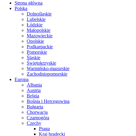
Strona główna
Polska
Dolnośląskie
Lubelskie
Łódzkie
Małopolskie
Mazowieckie
Opolskie
Podkarpackie
Pomorskie
Śląskie
Świętokrzyskie
Warmińsko-mazurskie
Zachodniopomorskie
Europa
Albania
Austria
Belgia
Bośnia i Hercegowina
Bułgaria
Chorwacja
Czarnogóra
Czechy
Praga
Kraj hradecki