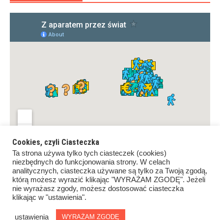
Cookies, czyli Ciasteczka
Ta strona używa tylko tych ciasteczek (cookies)
niezbędnych do funkcjonowania strony. W celach
analitycznych, ciasteczka używane są tylko za Twoją zgodą,
którą możesz wyrazić klikając "WYRAŻAM ZGODĘ". Jeżeli
nie wyrażasz zgody, możesz dostosować ciasteczka
klikając w "ustawienia".
Copyrights ©Z aparatem przez świat. All rights reserved.
Proudly powered by
WordPress
.
|
Theme: Awaken by
ustawienia
WYRAŻAM ZGODĘ