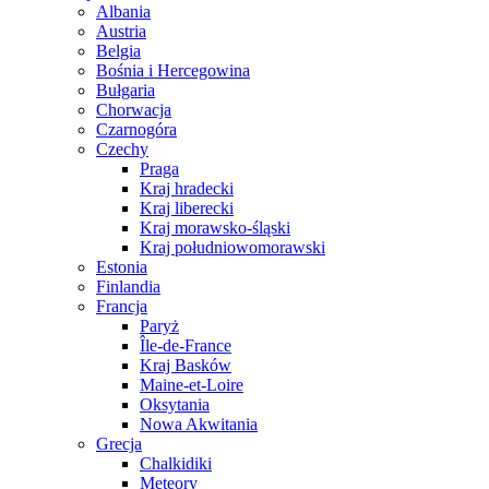
Albania
Austria
Belgia
Bośnia i Hercegowina
Bułgaria
Chorwacja
Czarnogóra
Czechy
Praga
Kraj hradecki
Kraj liberecki
Kraj morawsko-śląski
Kraj południowomorawski
Estonia
Finlandia
Francja
Paryż
Île-de-France
Kraj Basków
Maine-et-Loire
Oksytania
Nowa Akwitania
Grecja
Chalkidiki
Meteory