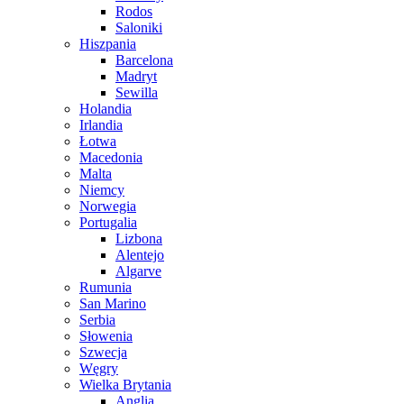
Rodos
Saloniki
Hiszpania
Barcelona
Madryt
Sewilla
Holandia
Irlandia
Łotwa
Macedonia
Malta
Niemcy
Norwegia
Portugalia
Lizbona
Alentejo
Algarve
Rumunia
San Marino
Serbia
Słowenia
Szwecja
Węgry
Wielka Brytania
Anglia