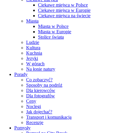
Ciekawe miejsca w Polsce
Ciekawe miejsca w Europie
Ciekawe miejsca na świecie
Miasta
Miasta w Polsce
Miasta w Europie
Stolice świata
Ludzie
Kultura
Kuchnia
Języki
W górach
Na łonie natury
Porady
Co zobaczyć?
Sposoby na podróż
Dla kierowców
Dla fotografów
Ceny
Noclegi
Jak dojechać?
Transport i komunikacja
Recenzje
Pomysły