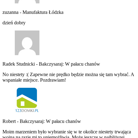
zuzanna
-
Manufaktura Łódzka
dzień dobry
Radek Studnicki
-
Bakczysaraj: W pałacu chanów
No niestety :( Zapewne nie prędko będzie można się tam wybrać. A
wspaniałe miejsce. Pozdrawiam!
Robert
-
Bakczysaraj: W pałacu chanów
Moim marzeniem było wybranie się w te okolice niestety trwająca
wojna na razie mi to uniemożliwia. Może jeszcze w najbliższej…