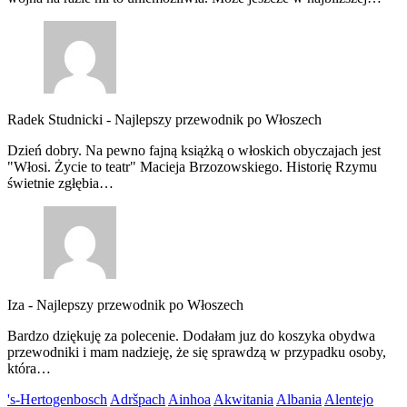
Radek Studnicki
-
Najlepszy przewodnik po Włoszech
Dzień dobry. Na pewno fajną książką o włoskich obyczajach jest
"Włosi. Życie to teatr" Macieja Brzozowskiego. Historię Rzymu
świetnie zgłębia…
Iza
-
Najlepszy przewodnik po Włoszech
Bardzo dziękuję za polecenie. Dodałam juz do koszyka obydwa
przewodniki i mam nadzieję, że się sprawdzą w przypadku osoby,
która…
's-Hertogenbosch
Adršpach
Ainhoa
Akwitania
Albania
Alentejo