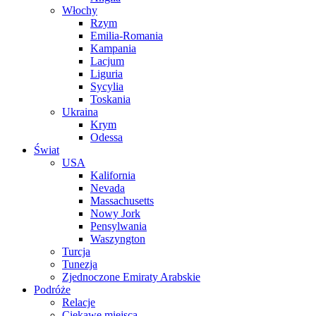
Włochy
Rzym
Emilia-Romania
Kampania
Lacjum
Liguria
Sycylia
Toskania
Ukraina
Krym
Odessa
Świat
USA
Kalifornia
Nevada
Massachusetts
Nowy Jork
Pensylwania
Waszyngton
Turcja
Tunezja
Zjednoczone Emiraty Arabskie
Podróże
Relacje
Ciekawe miejsca