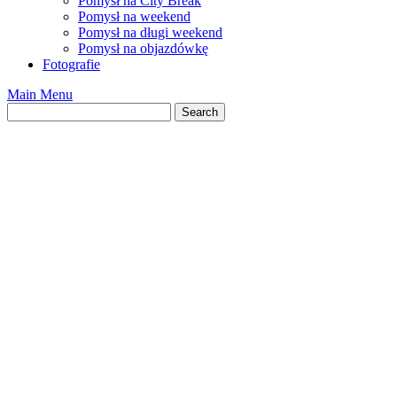
Pomysł na City Break
Pomysł na weekend
Pomysł na długi weekend
Pomysł na objazdówkę
Fotografie
Main Menu