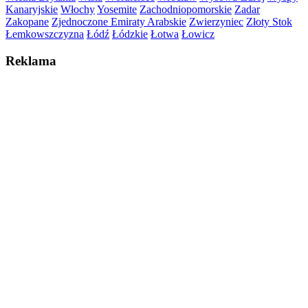
Kanaryjskie
Włochy
Yosemite
Zachodniopomorskie
Zadar
Zakopane
Zjednoczone Emiraty Arabskie
Zwierzyniec
Złoty Stok
Łemkowszczyzna
Łódź
Łódzkie
Łotwa
Łowicz
Reklama