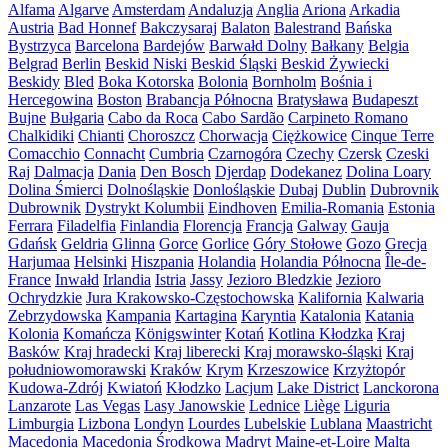
Alfama
Algarve
Amsterdam
Andaluzja
Anglia
Ariona
Arkadia
Austria
Bad Honnef
Bakczysaraj
Balaton
Balestrand
Bańska
Bystrzyca
Barcelona
Bardejów
Barwałd Dolny
Bałkany
Belgia
Belgrad
Berlin
Beskid Niski
Beskid Śląski
Beskid Żywiecki
Beskidy
Bled
Boka Kotorska
Bolonia
Bornholm
Bośnia i
Hercegowina
Boston
Brabancja Północna
Bratysława
Budapeszt
Bujne
Bułgaria
Cabo da Roca
Cabo Sardão
Carpineto Romano
Chalkidiki
Chianti
Choroszcz
Chorwacja
Ciężkowice
Cinque Terre
Comacchio
Connacht
Cumbria
Czarnogóra
Czechy
Czersk
Czeski
Raj
Dalmacja
Dania
Den Bosch
Djerdap
Dodekanez
Dolina Loary
Dolina Śmierci
Dolnośląskie
Donlośląskie
Dubaj
Dublin
Dubrovnik
Dubrownik
Dystrykt Kolumbii
Eindhoven
Emilia-Romania
Estonia
Ferrara
Filadelfia
Finlandia
Florencja
Francja
Galway
Gauja
Gdańsk
Geldria
Glinna
Gorce
Gorlice
Góry Stołowe
Gozo
Grecja
Harjumaa
Helsinki
Hiszpania
Holandia
Holandia Północna
Île-de-
France
Inwałd
Irlandia
Istria
Jassy
Jezioro Bledzkie
Jezioro
Ochrydzkie
Jura Krakowsko-Częstochowska
Kalifornia
Kalwaria
Zebrzydowska
Kampania
Kartagina
Karyntia
Katalonia
Katania
Kolonia
Komańcza
Königswinter
Kotań
Kotlina Kłodzka
Kraj
Basków
Kraj hradecki
Kraj liberecki
Kraj morawsko-śląski
Kraj
południowomorawski
Kraków
Krym
Krzeszowice
Krzyżtopór
Kudowa-Zdrój
Kwiatoń
Kłodzko
Lacjum
Lake District
Lanckorona
Lanzarote
Las Vegas
Lasy Janowskie
Lednice
Liège
Liguria
Limburgia
Lizbona
Londyn
Lourdes
Lubelskie
Lublana
Maastricht
Macedonia
Macedonia Środkowa
Madryt
Maine-et-Loire
Malta