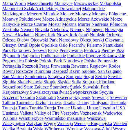
Maria Wörth
Massachusetts
Maurzyce
Mazowieckie
Małopolska
Małopolski Szlak Architektury Drewnianej
Małopolskie
Medziugorie
Meteory
Mikulov
Mojave
Morawy
Morawy Północne
Morawy Południowe
Morze Adriatyckie
Morze Azowskie
Morze
Bałtyckie
Morze Czarne
Mostar
Moszna
Murter
Nadrenia-Północna
Westfalia
Neapol
Nevada
Nieborów
Niemcy
Nijmegen
Norwegia
Nowa Akwitania
Nowy Jork
Nowy Jork (stan)
Nuuksio
Ochryda
Odessa
Ojców
Ojcowski Park Narodowy
Okręg borski
Oksytania
Olsztyn
Omiš
Opole
Opolskie
Oslo
Pacanów
Palermo
Pamukkale
Park Narodowy Sekwoi
Paryż
Pensylwania
Pentowo
Pieniny
Piza
Plymouth
Podgorica
Podkarpackie
Podlaskie
Pogórze Rożnowskie
Pogorzelica
Polesie
Poleski Park Narodowy
Polska
Pomorskie
Portugalia
Pozzuoli
Praga
Prowansja
Rawenna
Regietów
Rodos
Rovinj
Roztocze
Rumunia
Rzepedź
Rzym
Saloniki
San Galgano
San Marino
Sandomierz
Sarajewo
Sardynia
Segni
Serbia
Sewilla
Sigulda
Skandynawia
Skopje
Śląskie
Sofia
Sogn og Fjordane
Sognefjord
Stare Załucze
Štramberk
Sudak
Suwalski Park
Krajobrazowy
Suwalszczyzna
świat
Świętokrzyskie
Sycylia
Szczecin
Szkodra
Sztokholm
Szwecja
Szybenik
Słowacja
Słowenia
Tallinn
Taormina
Tavira
Temesz
Tesalia
Tihany
Timişoara
Toskania
Tunezja
Tunis
Turaida
Turcja
Tyniec
Ukraina
Umag
Urszulin
USA
Uusimaa
Valletta
Valley of Fire
Veszprém
Voznesensk
Wadowice
Walonia
Wambierzyce
Warmińsko-mazurskie
Warszawa
Waszyngton
Watykan
Węgry
Wenecja
Wenecja Euganejska
Wiedeń
Wielka Brytania
Wisła
Wörthersee
Wrocław
Wysowa-Zdrój
Wyspy