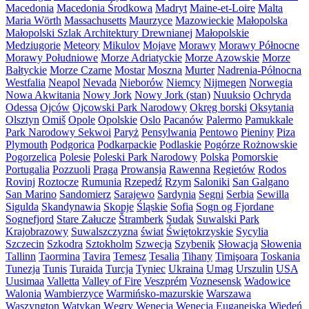
Macedonia
Macedonia Środkowa
Madryt
Maine-et-Loire
Malta
Maria Wörth
Massachusetts
Maurzyce
Mazowieckie
Małopolska
Małopolski Szlak Architektury Drewnianej
Małopolskie
Medziugorie
Meteory
Mikulov
Mojave
Morawy
Morawy Północne
Morawy Południowe
Morze Adriatyckie
Morze Azowskie
Morze
Bałtyckie
Morze Czarne
Mostar
Moszna
Murter
Nadrenia-Północna
Westfalia
Neapol
Nevada
Nieborów
Niemcy
Nijmegen
Norwegia
Nowa Akwitania
Nowy Jork
Nowy Jork (stan)
Nuuksio
Ochryda
Odessa
Ojców
Ojcowski Park Narodowy
Okręg borski
Oksytania
Olsztyn
Omiš
Opole
Opolskie
Oslo
Pacanów
Palermo
Pamukkale
Park Narodowy Sekwoi
Paryż
Pensylwania
Pentowo
Pieniny
Piza
Plymouth
Podgorica
Podkarpackie
Podlaskie
Pogórze Rożnowskie
Pogorzelica
Polesie
Poleski Park Narodowy
Polska
Pomorskie
Portugalia
Pozzuoli
Praga
Prowansja
Rawenna
Regietów
Rodos
Rovinj
Roztocze
Rumunia
Rzepedź
Rzym
Saloniki
San Galgano
San Marino
Sandomierz
Sarajewo
Sardynia
Segni
Serbia
Sewilla
Sigulda
Skandynawia
Skopje
Śląskie
Sofia
Sogn og Fjordane
Sognefjord
Stare Załucze
Štramberk
Sudak
Suwalski Park
Krajobrazowy
Suwalszczyzna
świat
Świętokrzyskie
Sycylia
Szczecin
Szkodra
Sztokholm
Szwecja
Szybenik
Słowacja
Słowenia
Tallinn
Taormina
Tavira
Temesz
Tesalia
Tihany
Timişoara
Toskania
Tunezja
Tunis
Turaida
Turcja
Tyniec
Ukraina
Umag
Urszulin
USA
Uusimaa
Valletta
Valley of Fire
Veszprém
Voznesensk
Wadowice
Walonia
Wambierzyce
Warmińsko-mazurskie
Warszawa
Waszyngton
Watykan
Węgry
Wenecja
Wenecja Euganejska
Wiedeń