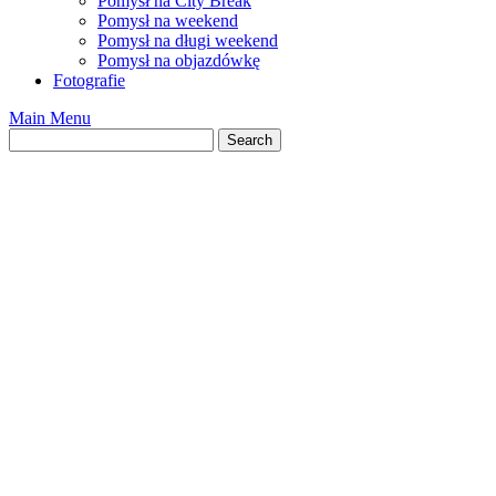
Pomysł na City Break
Pomysł na weekend
Pomysł na długi weekend
Pomysł na objazdówkę
Fotografie
Main Menu