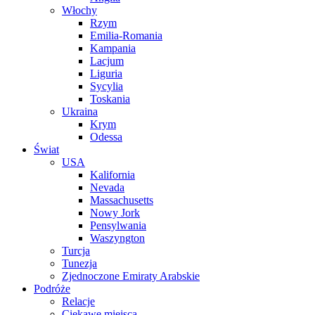
Włochy
Rzym
Emilia-Romania
Kampania
Lacjum
Liguria
Sycylia
Toskania
Ukraina
Krym
Odessa
Świat
USA
Kalifornia
Nevada
Massachusetts
Nowy Jork
Pensylwania
Waszyngton
Turcja
Tunezja
Zjednoczone Emiraty Arabskie
Podróże
Relacje
Ciekawe miejsca