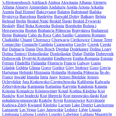
's-Hertogenbosch
Adršpach
Ainhoa
Akwitania
Albania
Alentejo
Alfama
Algarve
Amsterdam
Andaluzja
Anglia
Ariona
Arkadia
Austria
Bad Honnef
Bakczysaraj
Balaton
Balestrand
Bańska
Bystrzyca
Barcelona
Bardejów
Barwałd Dolny
Bałkany
Belgia
Belgrad
Berlin
Beskid Niski
Beskid Śląski
Beskid Żywiecki
Beskidy
Bled
Boka Kotorska
Bolonia
Bornholm
Bośnia i
Hercegowina
Boston
Brabancja Północna
Bratysława
Budapeszt
Bujne
Bułgaria
Cabo da Roca
Cabo Sardão
Carpineto Romano
Chalkidiki
Chianti
Choroszcz
Chorwacja
Ciężkowice
Cinque Terre
Comacchio
Connacht
Cumbria
Czarnogóra
Czechy
Czersk
Czeski
Raj
Dalmacja
Dania
Den Bosch
Djerdap
Dodekanez
Dolina Loary
Dolina Śmierci
Dolnośląskie
Donlośląskie
Dubaj
Dublin
Dubrovnik
Dubrownik
Dystrykt Kolumbii
Eindhoven
Emilia-Romania
Estonia
Ferrara
Filadelfia
Finlandia
Florencja
Francja
Galway
Gauja
Gdańsk
Geldria
Glinna
Gorce
Gorlice
Góry Stołowe
Gozo
Grecja
Harjumaa
Helsinki
Hiszpania
Holandia
Holandia Północna
Île-de-
France
Inwałd
Irlandia
Istria
Jassy
Jezioro Bledzkie
Jezioro
Ochrydzkie
Jura Krakowsko-Częstochowska
Kalifornia
Kalwaria
Zebrzydowska
Kampania
Kartagina
Karyntia
Katalonia
Katania
Kolonia
Komańcza
Königswinter
Kotań
Kotlina Kłodzka
Kraj
Basków
Kraj hradecki
Kraj liberecki
Kraj morawsko-śląski
Kraj
południowomorawski
Kraków
Krym
Krzeszowice
Krzyżtopór
Kudowa-Zdrój
Kwiatoń
Kłodzko
Lacjum
Lake District
Lanckorona
Lanzarote
Las Vegas
Lasy Janowskie
Lednice
Liège
Liguria
Limburgia
Lizbona
Londyn
Lourdes
Lubelskie
Lublana
Maastricht