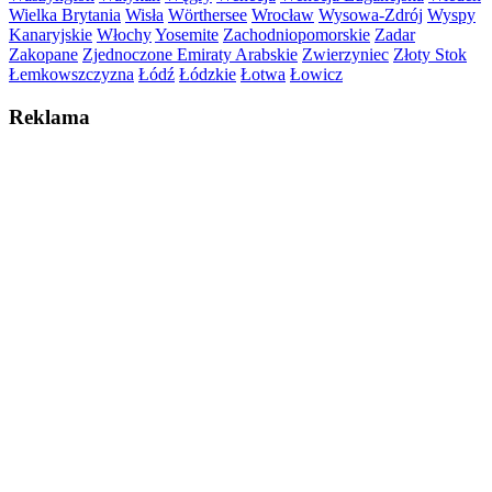
Wielka Brytania
Wisła
Wörthersee
Wrocław
Wysowa-Zdrój
Wyspy
Kanaryjskie
Włochy
Yosemite
Zachodniopomorskie
Zadar
Zakopane
Zjednoczone Emiraty Arabskie
Zwierzyniec
Złoty Stok
Łemkowszczyzna
Łódź
Łódzkie
Łotwa
Łowicz
Reklama