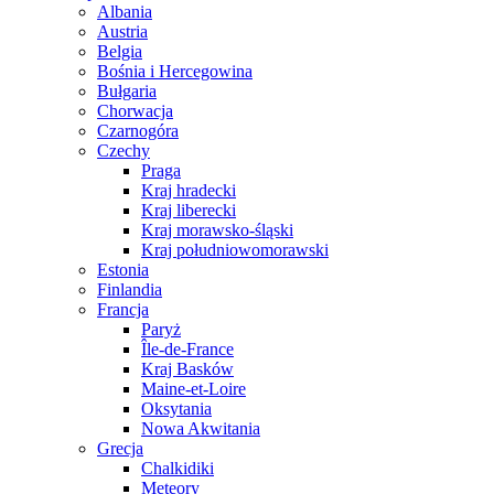
Albania
Austria
Belgia
Bośnia i Hercegowina
Bułgaria
Chorwacja
Czarnogóra
Czechy
Praga
Kraj hradecki
Kraj liberecki
Kraj morawsko-śląski
Kraj południowomorawski
Estonia
Finlandia
Francja
Paryż
Île-de-France
Kraj Basków
Maine-et-Loire
Oksytania
Nowa Akwitania
Grecja
Chalkidiki
Meteory