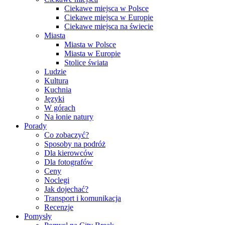
Ciekawe miejsca w Polsce
Ciekawe miejsca w Europie
Ciekawe miejsca na świecie
Miasta
Miasta w Polsce
Miasta w Europie
Stolice świata
Ludzie
Kultura
Kuchnia
Języki
W górach
Na łonie natury
Porady
Co zobaczyć?
Sposoby na podróż
Dla kierowców
Dla fotografów
Ceny
Noclegi
Jak dojechać?
Transport i komunikacja
Recenzje
Pomysły