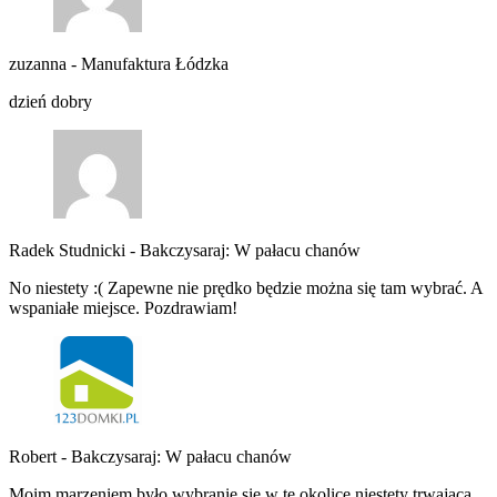
zuzanna
-
Manufaktura Łódzka
dzień dobry
Radek Studnicki
-
Bakczysaraj: W pałacu chanów
No niestety :( Zapewne nie prędko będzie można się tam wybrać. A
wspaniałe miejsce. Pozdrawiam!
Robert
-
Bakczysaraj: W pałacu chanów
Moim marzeniem było wybranie się w te okolice niestety trwająca