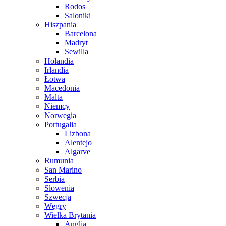
Rodos
Saloniki
Hiszpania
Barcelona
Madryt
Sewilla
Holandia
Irlandia
Łotwa
Macedonia
Malta
Niemcy
Norwegia
Portugalia
Lizbona
Alentejo
Algarve
Rumunia
San Marino
Serbia
Słowenia
Szwecja
Węgry
Wielka Brytania
Anglia