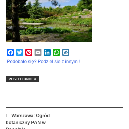
Facebook
Twitter
Pinterest
Email
LinkedIn
WhatsApp
Wykop
Podobało się? Podziel się z innymi!
POSTED UNDER
Post
Warszawa: Ogród
navigation
botaniczny PAN w