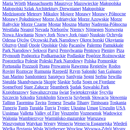
Maria Wörth
Massachusetts
Maurzyce
Mazowieckie
Małopolska
Małopolski Szlak Architektury Drewnianej
Małopolskie
Medziugorie
Meteory
Mikulov
Mojave
Morawy
Morawy Północne
Morawy Południowe
Morze Adriatyckie
Morze Azowskie
Morze
Bałtyckie
Morze Czarne
Mostar
Moszna
Murter
Nadrenia-Północna
Westfalia
Neapol
Nevada
Nieborów
Niemcy
Nijmegen
Norwegia
Nowa Akwitania
Nowy Jork
Nowy Jork (stan)
Nuuksio
Ochryda
Odessa
Ojców
Ojcowski Park Narodowy
Okręg borski
Oksytania
Olsztyn
Omiš
Opole
Opolskie
Oslo
Pacanów
Palermo
Pamukkale
Park Narodowy Sekwoi
Paryż
Pensylwania
Pentowo
Pieniny
Piza
Plymouth
Podgorica
Podkarpackie
Podlaskie
Pogórze Rożnowskie
Pogorzelica
Polesie
Poleski Park Narodowy
Polska
Pomorskie
Portugalia
Pozzuoli
Praga
Prowansja
Rawenna
Regietów
Rodos
Rovinj
Roztocze
Rumunia
Rzepedź
Rzym
Saloniki
San Galgano
San Marino
Sandomierz
Sarajewo
Sardynia
Segni
Serbia
Sewilla
Sigulda
Skandynawia
Skopje
Śląskie
Sofia
Sogn og Fjordane
Sognefjord
Stare Załucze
Štramberk
Sudak
Suwalski Park
Krajobrazowy
Suwalszczyzna
świat
Świętokrzyskie
Sycylia
Szczecin
Szkodra
Sztokholm
Szwecja
Szybenik
Słowacja
Słowenia
Tallinn
Taormina
Tavira
Temesz
Tesalia
Tihany
Timişoara
Toskania
Tunezja
Tunis
Turaida
Turcja
Tyniec
Ukraina
Umag
Urszulin
USA
Uusimaa
Valletta
Valley of Fire
Veszprém
Voznesensk
Wadowice
Walonia
Wambierzyce
Warmińsko-mazurskie
Warszawa
Waszyngton
Watykan
Węgry
Wenecja
Wenecja Euganejska
Wiedeń
Wielka Brytania
Wisła
Wörthersee
Wrocław
Wysowa-Zdrój
Wyspy