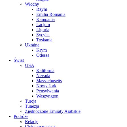
Włochy
Rzym
Emilia-Romania
Kampania
Lacjum
Liguria
Sycylia
Toskania
Ukraina
Krym
Odessa
Świat
USA
Kalifornia
Nevada
Massachusetts
Nowy Jork
Pensylwania
Waszyngton
Turcja
Tunezja
Zjednoczone Emiraty Arabskie
Podróże
Relacje
Ciekawe miejsca