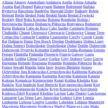
Alfama
Algarve
Amsterdam
Andaluzja
Anglia
Ariona
Arkadia
Austria
Bad Honnef
Bakczysaraj
Balaton
Balestrand
Bańska
Bystrzyca
Barcelona
Bardejów
Barwałd Dolny
Bałkany
Belgia
Belgrad
Berlin
Beskid Niski
Beskid Śląski
Beskid Żywiecki
Beskidy
Bled
Boka Kotorska
Bolonia
Bornholm
Bośnia i
Hercegowina
Boston
Brabancja Północna
Bratysława
Budapeszt
Bujne
Bułgaria
Cabo da Roca
Cabo Sardão
Carpineto Romano
Chalkidiki
Chianti
Choroszcz
Chorwacja
Ciężkowice
Cinque Terre
Comacchio
Connacht
Cumbria
Czarnogóra
Czechy
Czersk
Czeski
Raj
Dalmacja
Dania
Den Bosch
Djerdap
Dodekanez
Dolina Loary
Dolina Śmierci
Dolnośląskie
Donlośląskie
Dubaj
Dublin
Dubrovnik
Dubrownik
Dystrykt Kolumbii
Eindhoven
Emilia-Romania
Estonia
Ferrara
Filadelfia
Finlandia
Florencja
Francja
Galway
Gauja
Gdańsk
Geldria
Glinna
Gorce
Gorlice
Góry Stołowe
Gozo
Grecja
Harjumaa
Helsinki
Hiszpania
Holandia
Holandia Północna
Île-de-
France
Inwałd
Irlandia
Istria
Jassy
Jezioro Bledzkie
Jezioro
Ochrydzkie
Jura Krakowsko-Częstochowska
Kalifornia
Kalwaria
Zebrzydowska
Kampania
Kartagina
Karyntia
Katalonia
Katania
Kolonia
Komańcza
Königswinter
Kotań
Kotlina Kłodzka
Kraj
Basków
Kraj hradecki
Kraj liberecki
Kraj morawsko-śląski
Kraj
południowomorawski
Kraków
Krym
Krzeszowice
Krzyżtopór
Kudowa-Zdrój
Kwiatoń
Kłodzko
Lacjum
Lake District
Lanckorona
Lanzarote
Las Vegas
Lasy Janowskie
Lednice
Liège
Liguria
Limburgia
Lizbona
Londyn
Lourdes
Lubelskie
Lublana
Maastricht
Macedonia
Macedonia Środkowa
Madryt
Maine-et-Loire
Malta