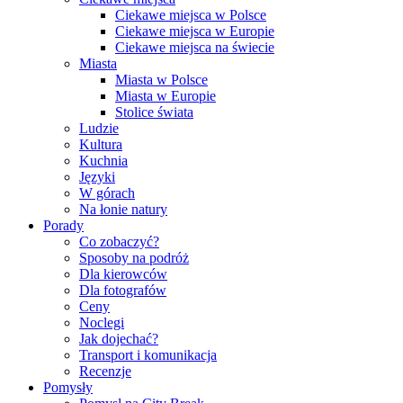
Ciekawe miejsca w Polsce
Ciekawe miejsca w Europie
Ciekawe miejsca na świecie
Miasta
Miasta w Polsce
Miasta w Europie
Stolice świata
Ludzie
Kultura
Kuchnia
Języki
W górach
Na łonie natury
Porady
Co zobaczyć?
Sposoby na podróż
Dla kierowców
Dla fotografów
Ceny
Noclegi
Jak dojechać?
Transport i komunikacja
Recenzje
Pomysły