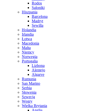
Rodos
Saloniki
Hiszpania
Barcelona
Madryt
Sewilla
Holandia
Irlandia
Łotwa
Macedonia
Malta
Niemcy
Norwegia
Portugalia
Lizbona
Alentejo
Algarve
Rumunia
San Marino
Serbia
Słowenia
Szwecja
Węgry
Wielka Brytania
Anglia