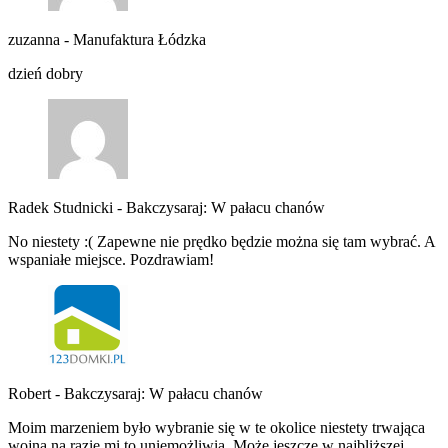
zuzanna
-
Manufaktura Łódzka
dzień dobry
Radek Studnicki
-
Bakczysaraj: W pałacu chanów
No niestety :( Zapewne nie prędko będzie można się tam wybrać. A
wspaniałe miejsce. Pozdrawiam!
Robert
-
Bakczysaraj: W pałacu chanów
Moim marzeniem było wybranie się w te okolice niestety trwająca
wojna na razie mi to uniemożliwia. Może jeszcze w najbliższej…