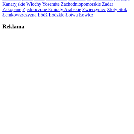
Kanaryjskie
Włochy
Yosemite
Zachodniopomorskie
Zadar
Zakopane
Zjednoczone Emiraty Arabskie
Zwierzyniec
Złoty Stok
Łemkowszczyzna
Łódź
Łódzkie
Łotwa
Łowicz
Reklama