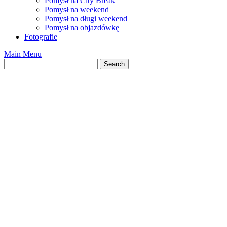
Pomysł na City Break
Pomysł na weekend
Pomysł na długi weekend
Pomysł na objazdówkę
Fotografie
Main Menu