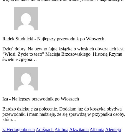
Radek Studnicki
-
Najlepszy przewodnik po Włoszech
Dzień dobry. Na pewno fajną książką o włoskich obyczajach jest
"Włosi. Życie to teatr" Macieja Brzozowskiego. Historię Rzymu
świetnie zgłębia…
Iza
-
Najlepszy przewodnik po Włoszech
Bardzo dziękuję za polecenie. Dodałam juz do koszyka obydwa
przewodniki i mam nadzieję, że się sprawdzą w przypadku osoby,
która…
's-Hertogenbosch
Adršpach
Ainhoa
Akwitania
Albania
Alentejo