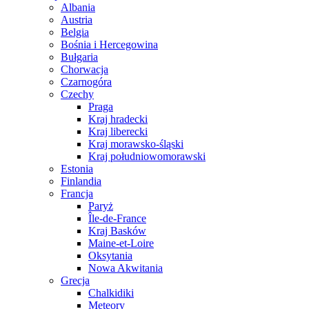
Albania
Austria
Belgia
Bośnia i Hercegowina
Bułgaria
Chorwacja
Czarnogóra
Czechy
Praga
Kraj hradecki
Kraj liberecki
Kraj morawsko-śląski
Kraj południowomorawski
Estonia
Finlandia
Francja
Paryż
Île-de-France
Kraj Basków
Maine-et-Loire
Oksytania
Nowa Akwitania
Grecja
Chalkidiki
Meteory