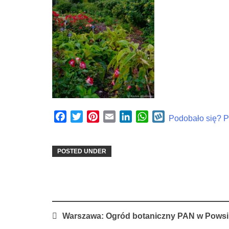
Facebook
Twitter
Pinterest
Email
LinkedIn
WhatsApp
Wykop
Podobało się? Po
POSTED UNDER
Post
Warszawa: Ogród botaniczny PAN w Powsi
navigation