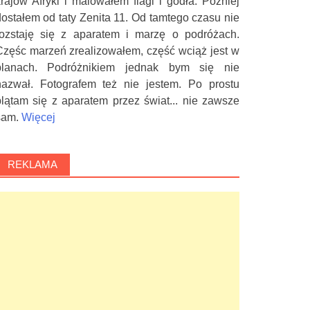
krajów Afryki i malowałem flagi i godła. Później
dostałem od taty Zenita 11. Od tamtego czasu nie
rozstaję się z aparatem i marzę o podróżach.
Częśc marzeń zrealizowałem, część wciąż jest w
planach. Podróżnikiem jednak bym się nie
nazwał. Fotografem też nie jestem. Po prostu
plątam się z aparatem przez świat... nie zawsze
sam.
Więcej
REKLAMA