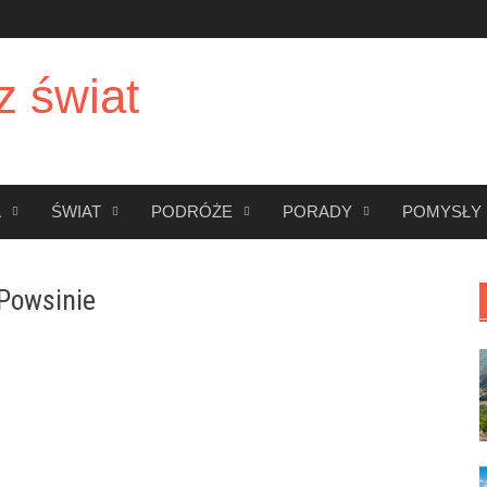
z świat
A
ŚWIAT
PODRÓŻE
PORADY
POMYSŁY
Powsinie