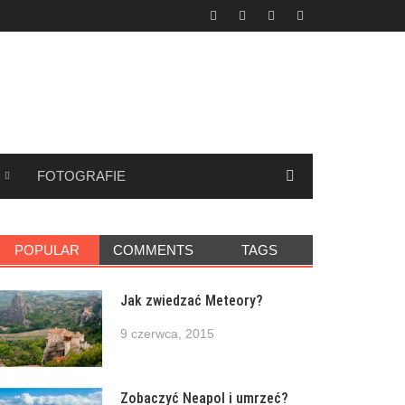
FOTOGRAFIE
POPULAR
COMMENTS
TAGS
Jak zwiedzać Meteory?
9 czerwca, 2015
Zobaczyć Neapol i umrzeć?