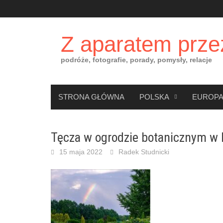
Skip
to
content
Z aparatem prze
podróże, fotografie, porady, pomysły, relacje
STRONA GŁÓWNA
POLSKA
EUROP
Tęcza w ogrodzie botanicznym w 
15 maja 2022
Radek Studnicki