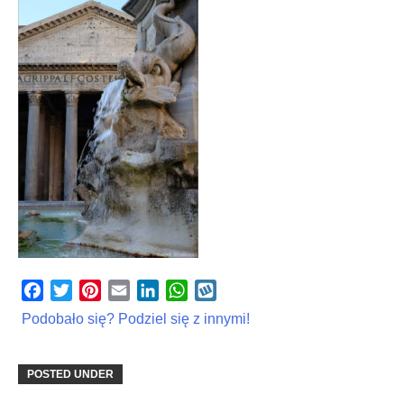
Facebook
Twitter
Pinterest
Email
LinkedIn
WhatsApp
Wykop
Podobało się? Podziel się z innymi!
POSTED UNDER