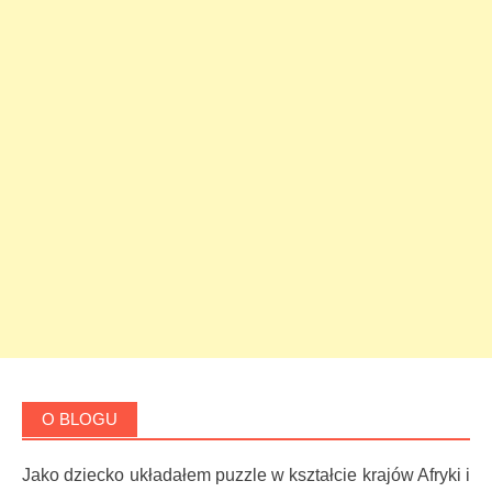
O BLOGU
Jako dziecko układałem puzzle w kształcie krajów Afryki i