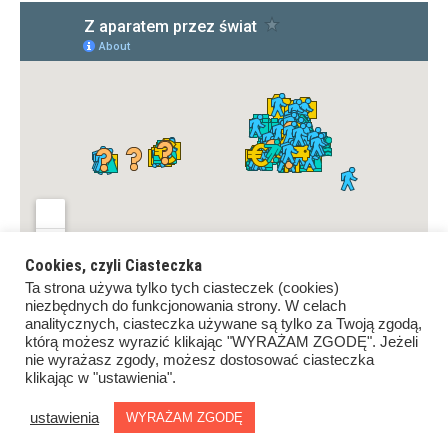
Cookies, czyli Ciasteczka
Ta strona używa tylko tych ciasteczek (cookies)
niezbędnych do funkcjonowania strony. W celach
analitycznych, ciasteczka używane są tylko za Twoją zgodą,
którą możesz wyrazić klikając "WYRAŻAM ZGODĘ". Jeżeli
nie wyrażasz zgody, możesz dostosować ciasteczka
klikając w "ustawienia".
Copyrights ©Z aparatem przez świat. All rights reserved.
Proudly powered by
WordPress
.
|
Theme: Awaken by
ustawienia
WYRAŻAM ZGODĘ
ThemezHut
.