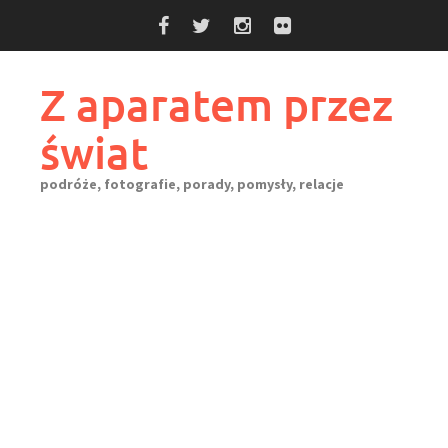
Skip
to
content
Z aparatem przez
świat
podróże, fotografie, porady, pomysły, relacje