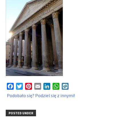
Facebook
Twitter
Pinterest
Email
LinkedIn
WhatsApp
Wykop
Podobało się? Podziel się z innymi!
POSTED UNDER