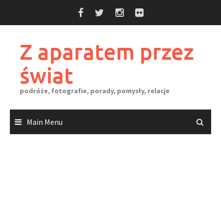
Skip
to
content
Z aparatem przez
świat
podróże, fotografie, porady, pomysły, relacje
Main Menu