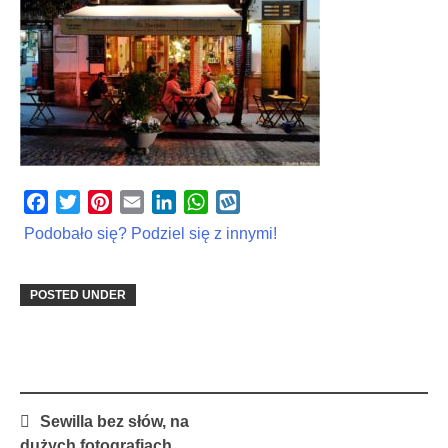
Facebook
Twitter
Pinterest
Email
LinkedIn
WhatsApp
Wykop
Podobało się? Podziel się z innymi!
POSTED UNDER
Post
Sewilla bez słów, na
navigation
dużych fotografiach