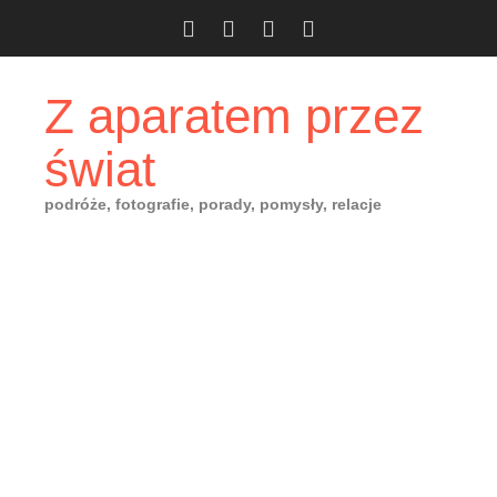
Skip
to
content
Z aparatem przez
świat
podróże, fotografie, porady, pomysły, relacje