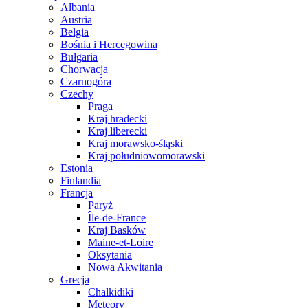
Albania
Austria
Belgia
Bośnia i Hercegowina
Bułgaria
Chorwacja
Czarnogóra
Czechy
Praga
Kraj hradecki
Kraj liberecki
Kraj morawsko-śląski
Kraj południowomorawski
Estonia
Finlandia
Francja
Paryż
Île-de-France
Kraj Basków
Maine-et-Loire
Oksytania
Nowa Akwitania
Grecja
Chalkidiki
Meteory