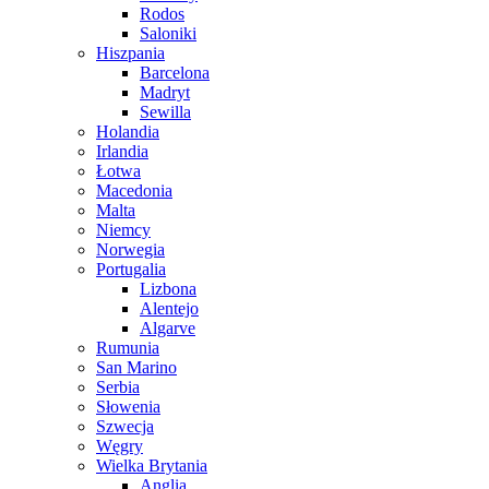
Rodos
Saloniki
Hiszpania
Barcelona
Madryt
Sewilla
Holandia
Irlandia
Łotwa
Macedonia
Malta
Niemcy
Norwegia
Portugalia
Lizbona
Alentejo
Algarve
Rumunia
San Marino
Serbia
Słowenia
Szwecja
Węgry
Wielka Brytania
Anglia