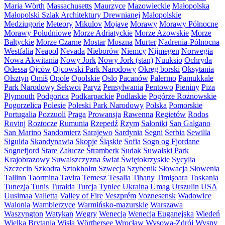
Maria Wörth
Massachusetts
Maurzyce
Mazowieckie
Małopolska
Małopolski Szlak Architektury Drewnianej
Małopolskie
Medziugorie
Meteory
Mikulov
Mojave
Morawy
Morawy Północne
Morawy Południowe
Morze Adriatyckie
Morze Azowskie
Morze
Bałtyckie
Morze Czarne
Mostar
Moszna
Murter
Nadrenia-Północna
Westfalia
Neapol
Nevada
Nieborów
Niemcy
Nijmegen
Norwegia
Nowa Akwitania
Nowy Jork
Nowy Jork (stan)
Nuuksio
Ochryda
Odessa
Ojców
Ojcowski Park Narodowy
Okręg borski
Oksytania
Olsztyn
Omiš
Opole
Opolskie
Oslo
Pacanów
Palermo
Pamukkale
Park Narodowy Sekwoi
Paryż
Pensylwania
Pentowo
Pieniny
Piza
Plymouth
Podgorica
Podkarpackie
Podlaskie
Pogórze Rożnowskie
Pogorzelica
Polesie
Poleski Park Narodowy
Polska
Pomorskie
Portugalia
Pozzuoli
Praga
Prowansja
Rawenna
Regietów
Rodos
Rovinj
Roztocze
Rumunia
Rzepedź
Rzym
Saloniki
San Galgano
San Marino
Sandomierz
Sarajewo
Sardynia
Segni
Serbia
Sewilla
Sigulda
Skandynawia
Skopje
Śląskie
Sofia
Sogn og Fjordane
Sognefjord
Stare Załucze
Štramberk
Sudak
Suwalski Park
Krajobrazowy
Suwalszczyzna
świat
Świętokrzyskie
Sycylia
Szczecin
Szkodra
Sztokholm
Szwecja
Szybenik
Słowacja
Słowenia
Tallinn
Taormina
Tavira
Temesz
Tesalia
Tihany
Timişoara
Toskania
Tunezja
Tunis
Turaida
Turcja
Tyniec
Ukraina
Umag
Urszulin
USA
Uusimaa
Valletta
Valley of Fire
Veszprém
Voznesensk
Wadowice
Walonia
Wambierzyce
Warmińsko-mazurskie
Warszawa
Waszyngton
Watykan
Węgry
Wenecja
Wenecja Euganejska
Wiedeń
Wielka Brytania
Wisła
Wörthersee
Wrocław
Wysowa-Zdrój
Wyspy