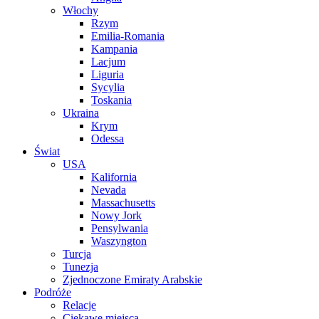
Włochy
Rzym
Emilia-Romania
Kampania
Lacjum
Liguria
Sycylia
Toskania
Ukraina
Krym
Odessa
Świat
USA
Kalifornia
Nevada
Massachusetts
Nowy Jork
Pensylwania
Waszyngton
Turcja
Tunezja
Zjednoczone Emiraty Arabskie
Podróże
Relacje
Ciekawe miejsca