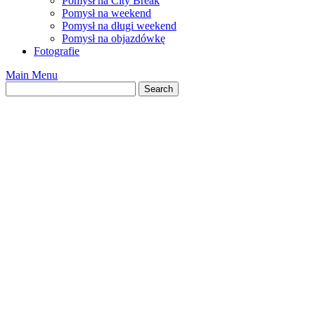
Pomysł na City Break
Pomysł na weekend
Pomysł na długi weekend
Pomysł na objazdówkę
Fotografie
Main Menu