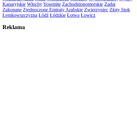
Kanaryjskie
Włochy
Yosemite
Zachodniopomorskie
Zadar
Zakopane
Zjednoczone Emiraty Arabskie
Zwierzyniec
Złoty Stok
Łemkowszczyzna
Łódź
Łódzkie
Łotwa
Łowicz
Reklama