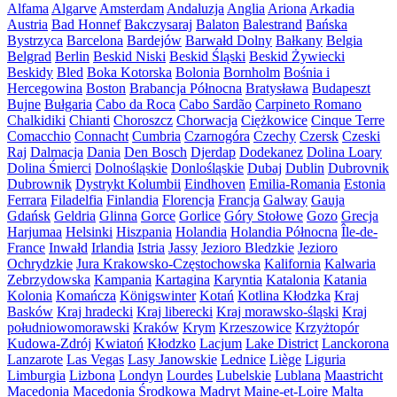
Alfama
Algarve
Amsterdam
Andaluzja
Anglia
Ariona
Arkadia
Austria
Bad Honnef
Bakczysaraj
Balaton
Balestrand
Bańska
Bystrzyca
Barcelona
Bardejów
Barwałd Dolny
Bałkany
Belgia
Belgrad
Berlin
Beskid Niski
Beskid Śląski
Beskid Żywiecki
Beskidy
Bled
Boka Kotorska
Bolonia
Bornholm
Bośnia i
Hercegowina
Boston
Brabancja Północna
Bratysława
Budapeszt
Bujne
Bułgaria
Cabo da Roca
Cabo Sardão
Carpineto Romano
Chalkidiki
Chianti
Choroszcz
Chorwacja
Ciężkowice
Cinque Terre
Comacchio
Connacht
Cumbria
Czarnogóra
Czechy
Czersk
Czeski
Raj
Dalmacja
Dania
Den Bosch
Djerdap
Dodekanez
Dolina Loary
Dolina Śmierci
Dolnośląskie
Donlośląskie
Dubaj
Dublin
Dubrovnik
Dubrownik
Dystrykt Kolumbii
Eindhoven
Emilia-Romania
Estonia
Ferrara
Filadelfia
Finlandia
Florencja
Francja
Galway
Gauja
Gdańsk
Geldria
Glinna
Gorce
Gorlice
Góry Stołowe
Gozo
Grecja
Harjumaa
Helsinki
Hiszpania
Holandia
Holandia Północna
Île-de-
France
Inwałd
Irlandia
Istria
Jassy
Jezioro Bledzkie
Jezioro
Ochrydzkie
Jura Krakowsko-Częstochowska
Kalifornia
Kalwaria
Zebrzydowska
Kampania
Kartagina
Karyntia
Katalonia
Katania
Kolonia
Komańcza
Königswinter
Kotań
Kotlina Kłodzka
Kraj
Basków
Kraj hradecki
Kraj liberecki
Kraj morawsko-śląski
Kraj
południowomorawski
Kraków
Krym
Krzeszowice
Krzyżtopór
Kudowa-Zdrój
Kwiatoń
Kłodzko
Lacjum
Lake District
Lanckorona
Lanzarote
Las Vegas
Lasy Janowskie
Lednice
Liège
Liguria
Limburgia
Lizbona
Londyn
Lourdes
Lubelskie
Lublana
Maastricht
Macedonia
Macedonia Środkowa
Madryt
Maine-et-Loire
Malta