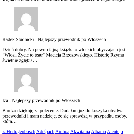
Radek Studnicki
-
Najlepszy przewodnik po Włoszech
Dzień dobry. Na pewno fajną książką o włoskich obyczajach jest
"Włosi. Życie to teatr" Macieja Brzozowskiego. Historię Rzymu
świetnie zgłębia…
Iza
-
Najlepszy przewodnik po Włoszech
Bardzo dziękuję za polecenie. Dodałam juz do koszyka obydwa
przewodniki i mam nadzieję, że się sprawdzą w przypadku osoby,
która…
's-Hertogenbosch
Adršpach
Ainhoa
Akwitania
Albania
Alentejo