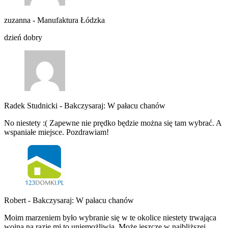
zuzanna
-
Manufaktura Łódzka
dzień dobry
Radek Studnicki
-
Bakczysaraj: W pałacu chanów
No niestety :( Zapewne nie prędko będzie można się tam wybrać. A
wspaniałe miejsce. Pozdrawiam!
Robert
-
Bakczysaraj: W pałacu chanów
Moim marzeniem było wybranie się w te okolice niestety trwająca
wojna na razie mi to uniemożliwia. Może jeszcze w najbliższej…