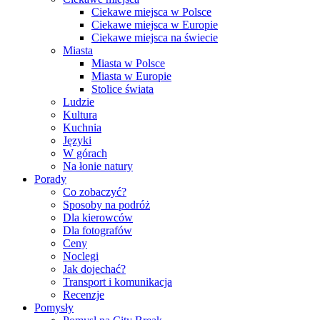
Ciekawe miejsca w Polsce
Ciekawe miejsca w Europie
Ciekawe miejsca na świecie
Miasta
Miasta w Polsce
Miasta w Europie
Stolice świata
Ludzie
Kultura
Kuchnia
Języki
W górach
Na łonie natury
Porady
Co zobaczyć?
Sposoby na podróż
Dla kierowców
Dla fotografów
Ceny
Noclegi
Jak dojechać?
Transport i komunikacja
Recenzje
Pomysły