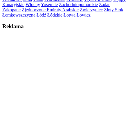
Kanaryjskie
Włochy
Yosemite
Zachodniopomorskie
Zadar
Zakopane
Zjednoczone Emiraty Arabskie
Zwierzyniec
Złoty Stok
Łemkowszczyzna
Łódź
Łódzkie
Łotwa
Łowicz
Reklama