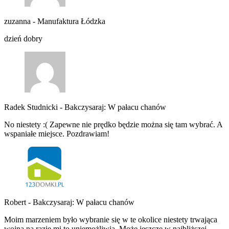
zuzanna
-
Manufaktura Łódzka
dzień dobry
Radek Studnicki
-
Bakczysaraj: W pałacu chanów
No niestety :( Zapewne nie prędko będzie można się tam wybrać. A
wspaniałe miejsce. Pozdrawiam!
Robert
-
Bakczysaraj: W pałacu chanów
Moim marzeniem było wybranie się w te okolice niestety trwająca
wojna na razie mi to uniemożliwia. Może jeszcze w najbliższej…