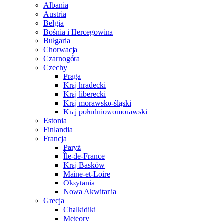
Albania
Austria
Belgia
Bośnia i Hercegowina
Bułgaria
Chorwacja
Czarnogóra
Czechy
Praga
Kraj hradecki
Kraj liberecki
Kraj morawsko-śląski
Kraj południowomorawski
Estonia
Finlandia
Francja
Paryż
Île-de-France
Kraj Basków
Maine-et-Loire
Oksytania
Nowa Akwitania
Grecja
Chalkidiki
Meteory