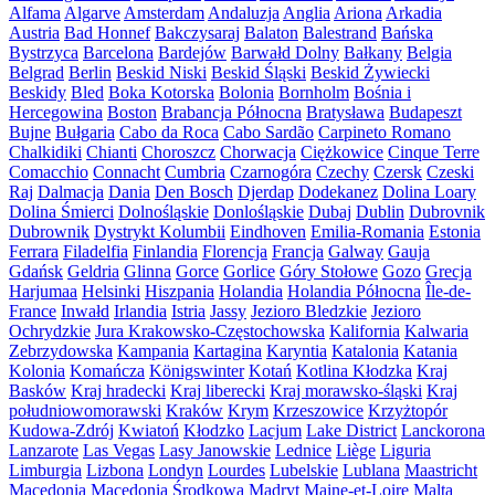
Alfama
Algarve
Amsterdam
Andaluzja
Anglia
Ariona
Arkadia
Austria
Bad Honnef
Bakczysaraj
Balaton
Balestrand
Bańska
Bystrzyca
Barcelona
Bardejów
Barwałd Dolny
Bałkany
Belgia
Belgrad
Berlin
Beskid Niski
Beskid Śląski
Beskid Żywiecki
Beskidy
Bled
Boka Kotorska
Bolonia
Bornholm
Bośnia i
Hercegowina
Boston
Brabancja Północna
Bratysława
Budapeszt
Bujne
Bułgaria
Cabo da Roca
Cabo Sardão
Carpineto Romano
Chalkidiki
Chianti
Choroszcz
Chorwacja
Ciężkowice
Cinque Terre
Comacchio
Connacht
Cumbria
Czarnogóra
Czechy
Czersk
Czeski
Raj
Dalmacja
Dania
Den Bosch
Djerdap
Dodekanez
Dolina Loary
Dolina Śmierci
Dolnośląskie
Donlośląskie
Dubaj
Dublin
Dubrovnik
Dubrownik
Dystrykt Kolumbii
Eindhoven
Emilia-Romania
Estonia
Ferrara
Filadelfia
Finlandia
Florencja
Francja
Galway
Gauja
Gdańsk
Geldria
Glinna
Gorce
Gorlice
Góry Stołowe
Gozo
Grecja
Harjumaa
Helsinki
Hiszpania
Holandia
Holandia Północna
Île-de-
France
Inwałd
Irlandia
Istria
Jassy
Jezioro Bledzkie
Jezioro
Ochrydzkie
Jura Krakowsko-Częstochowska
Kalifornia
Kalwaria
Zebrzydowska
Kampania
Kartagina
Karyntia
Katalonia
Katania
Kolonia
Komańcza
Königswinter
Kotań
Kotlina Kłodzka
Kraj
Basków
Kraj hradecki
Kraj liberecki
Kraj morawsko-śląski
Kraj
południowomorawski
Kraków
Krym
Krzeszowice
Krzyżtopór
Kudowa-Zdrój
Kwiatoń
Kłodzko
Lacjum
Lake District
Lanckorona
Lanzarote
Las Vegas
Lasy Janowskie
Lednice
Liège
Liguria
Limburgia
Lizbona
Londyn
Lourdes
Lubelskie
Lublana
Maastricht
Macedonia
Macedonia Środkowa
Madryt
Maine-et-Loire
Malta