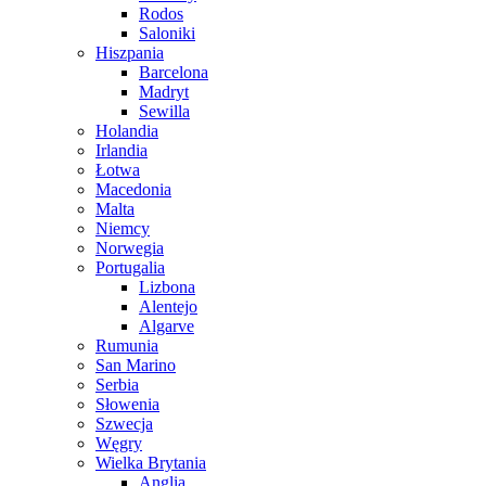
Rodos
Saloniki
Hiszpania
Barcelona
Madryt
Sewilla
Holandia
Irlandia
Łotwa
Macedonia
Malta
Niemcy
Norwegia
Portugalia
Lizbona
Alentejo
Algarve
Rumunia
San Marino
Serbia
Słowenia
Szwecja
Węgry
Wielka Brytania
Anglia