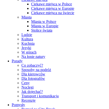
Ciekawe miejsca w Polsce
Ciekawe miejsca w Europie
Ciekawe miejsca na świecie
Miasta
Miasta w Polsce
Miasta w Europie
Stolice świata
Ludzie
Kultura
Kuchnia
Języki
W górach
Na łonie natury
Porady
Co zobaczyć?
Sposoby na podróż
Dla kierowców
Dla fotografów
Ceny
Noclegi
Jak dojechać?
Transport i komunikacja
Recenzje
Pomysły