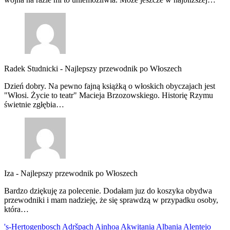
Radek Studnicki
-
Najlepszy przewodnik po Włoszech
Dzień dobry. Na pewno fajną książką o włoskich obyczajach jest
"Włosi. Życie to teatr" Macieja Brzozowskiego. Historię Rzymu
świetnie zgłębia…
Iza
-
Najlepszy przewodnik po Włoszech
Bardzo dziękuję za polecenie. Dodałam juz do koszyka obydwa
przewodniki i mam nadzieję, że się sprawdzą w przypadku osoby,
która…
's-Hertogenbosch
Adršpach
Ainhoa
Akwitania
Albania
Alentejo