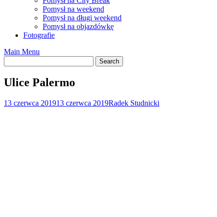
Pomysł na City Break
Pomysł na weekend
Pomysł na długi weekend
Pomysł na objazdówkę
Fotografie
Main Menu
Ulice Palermo
13 czerwca 2019
13 czerwca 2019
Radek Studnicki