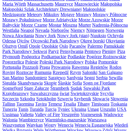
Maria Wörth
Massachusetts
Maurzyce
Mazowieckie
Małopolska
Małopolski Szlak Architektury Drewnianej
Małopolskie
Medziugorie
Meteory
Mikulov
Mojave
Morawy
Morawy Północne
Morawy Południowe
Morze Adriatyckie
Morze Azowskie
Morze
Bałtyckie
Morze Czarne
Mostar
Moszna
Murter
Nadrenia-Północna
Westfalia
Neapol
Nevada
Nieborów
Niemcy
Nijmegen
Norwegia
Nowa Akwitania
Nowy Jork
Nowy Jork (stan)
Nuuksio
Ochryda
Odessa
Ojców
Ojcowski Park Narodowy
Okręg borski
Oksytania
Olsztyn
Omiš
Opole
Opolskie
Oslo
Pacanów
Palermo
Pamukkale
Park Narodowy Sekwoi
Paryż
Pensylwania
Pentowo
Pieniny
Piza
Plymouth
Podgorica
Podkarpackie
Podlaskie
Pogórze Rożnowskie
Pogorzelica
Polesie
Poleski Park Narodowy
Polska
Pomorskie
Portugalia
Pozzuoli
Praga
Prowansja
Rawenna
Regietów
Rodos
Rovinj
Roztocze
Rumunia
Rzepedź
Rzym
Saloniki
San Galgano
San Marino
Sandomierz
Sarajewo
Sardynia
Segni
Serbia
Sewilla
Sigulda
Skandynawia
Skopje
Śląskie
Sofia
Sogn og Fjordane
Sognefjord
Stare Załucze
Štramberk
Sudak
Suwalski Park
Krajobrazowy
Suwalszczyzna
świat
Świętokrzyskie
Sycylia
Szczecin
Szkodra
Sztokholm
Szwecja
Szybenik
Słowacja
Słowenia
Tallinn
Taormina
Tavira
Temesz
Tesalia
Tihany
Timişoara
Toskania
Tunezja
Tunis
Turaida
Turcja
Tyniec
Ukraina
Umag
Urszulin
USA
Uusimaa
Valletta
Valley of Fire
Veszprém
Voznesensk
Wadowice
Walonia
Wambierzyce
Warmińsko-mazurskie
Warszawa
Waszyngton
Watykan
Węgry
Wenecja
Wenecja Euganejska
Wiedeń
Wielka Brytania
Wisła
Wörthersee
Wrocław
Wysowa-Zdrój
Wyspy