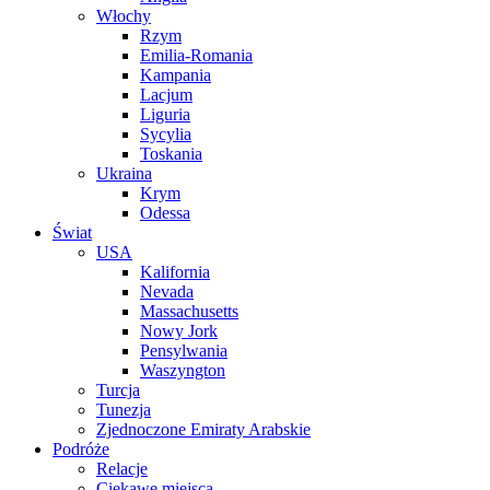
Włochy
Rzym
Emilia-Romania
Kampania
Lacjum
Liguria
Sycylia
Toskania
Ukraina
Krym
Odessa
Świat
USA
Kalifornia
Nevada
Massachusetts
Nowy Jork
Pensylwania
Waszyngton
Turcja
Tunezja
Zjednoczone Emiraty Arabskie
Podróże
Relacje
Ciekawe miejsca